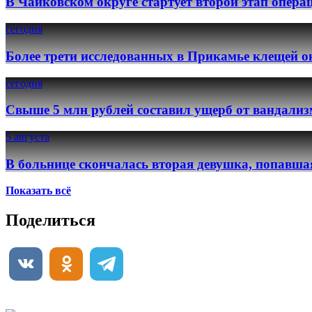
В Чайковском округе стартует второй этап опер
сегодня
Более трети исследованных в Прикамье клещей о
сегодня
Свыше 5 млн рублей составил ущерб от вандализ
5 августа
В больнице скончалась вторая девушка, попавша
Показать всё
Поделиться