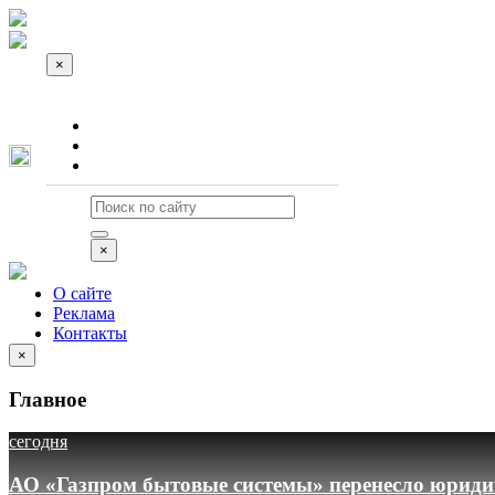
×
О сайте
Реклама
Контакты
×
О сайте
Реклама
Контакты
×
Главное
сегодня
АО «Газпром бытовые системы» перенесло юридич