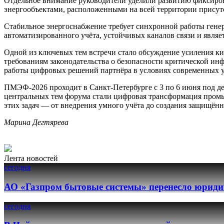
Отдельное внимание руководители уделили развитию фиксиров
энергообъектами, расположенными на всей территории присут
Стабильное энергоснабжение требует синхронной работы гене
автоматизированного учёта, устойчивых каналов связи и явля
Одной из ключевых тем встречи стало обсуждение усиления к
требованиям законодательства о безопасности критической и
работы цифровых решений партнёра в условиях современных у
ПМЭФ-2026 проходит в Санкт-Петербурге с 3 по 6 июня под д
центральных тем форума стали цифровая трансформация промы
этих задач — от внедрения умного учёта до создания защищё
Марина Дегтярева
Лента новостей
сегодня
АО «Газпром бытовые системы» перенесло юридич
сегодня