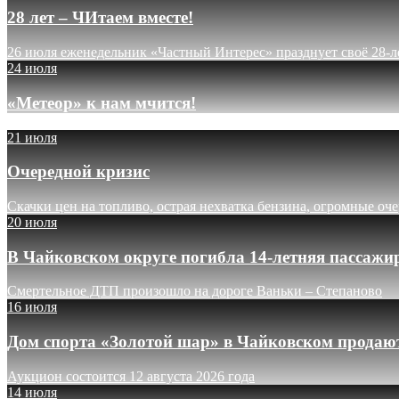
28 лет – ЧИтаем вместе!
26 июля еженедельник «Частный Интерес» празднует своё 28-л
24 июля
«Метеор» к нам мчится!
21 июля
Очередной кризис
Скачки цен на топливо, острая нехватка бензина, огромные оч
20 июля
В Чайковском округе погибла 14-летняя пассажи
Смертельное ДТП произошло на дороге Ваньки – Степаново
16 июля
Дом спорта «Золотой шар» в Чайковском продают
Аукцион состоится 12 августа 2026 года
14 июля