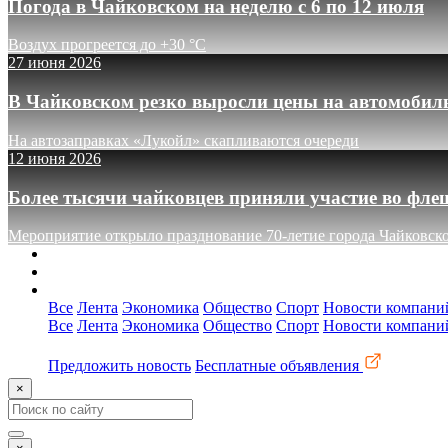
Погода в Чайковском на неделю с 6 по 12 июля
Воздух прогреется до +30 °C
27 июня 2026
В Чайковском резко выросли цены на автомобил
На автозаправках «Лукойл» скапливаются очереди
12 июня 2026
Более тысячи чайковцев приняли участие во фле
Мероприятие открыло празднование 70-летие города Чайковск
О сайте
Реклама
Контакты
Все
Лента
Экономика
Общество
Спорт
Новости компани
Все
Лента
Экономика
Общество
Спорт
Новости компани
Предложить новость
Бесплатные объявления
×