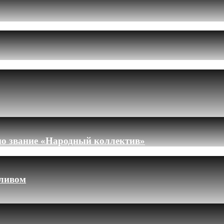
но звание «Народный коллектив»
пливом