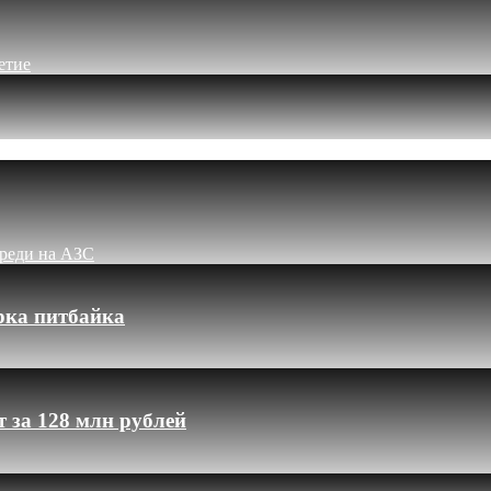
етие
ереди на АЗС
рка питбайка
 за 128 млн рублей