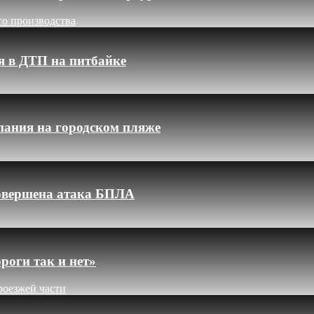
го производства
я в ДТП на питбайке
пания на городском пляже
 совершена атака БПЛА
роги так и нет»
роезжей части