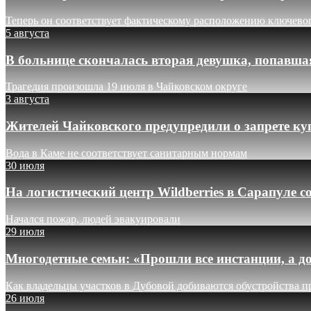
Теперь он соответствует фактическому расположению ключево
5 августа
В больнице скончалась вторая девушка, попавша
Трагедия произошла 19 июля в Чайковском округе
3 августа
Жителей Чайковского предупредили о запрете ку
Вода в Каме не соответствует санитарным нормам
30 июля
На логистический центр Wildberries в Сарапуле
Начался пожар, людей эвакуировали
29 июля
Многодетные семьи: «Прошли все инстанции, а до
Как владельцы участков в Дубовой добиваются обустройства п
26 июля