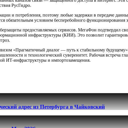
анных каналов связи — защищённого доступа в интернет. Эти 
ствия РусГидро.
рации и потребления, поэтому любые задержки в передаче данн
ется обязательным условием бесперебойного функционирования э
иберзащиты предоставляемых сервисов. МегаФон подтвердил сво
нформационной инфраструктуры (КИИ). Это позволит гарантиро
гроз.
евизом «Прагматичный диалог — путь к стабильному будущему».
шленности и технологический суверенитет. Рабочая встреча гл
нной ИТ-инфраструктуры и импортозамещения.
еский адрес из Петербурга в Чайковский