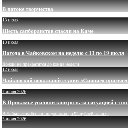
В потоке творчества
13 июля
Шесть сапбордистов спасли на Каме
13 июля
Погода в Чайковском на неделю с 13 по 19 июля
Дожди не прекратятся до конца недели
12 июля
Чайковской вокальной студии «Сияние» присвое
7 июля 2026
В Прикамье усилили контроль за ситуацией с то
В Чайковском бензин подорожал до 95 рублей за литр
5 июля 2026