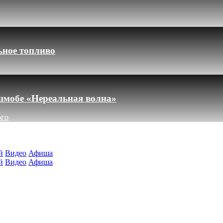
ьное топливо
шмобе «Нереальная волна»
ого
й
Видео
Афиша
й
Видео
Афиша