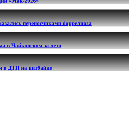
ации «Мак-2026»
казались переносчиками боррелиоза
ма в Чайковском за лето
я в ДТП на питбайке