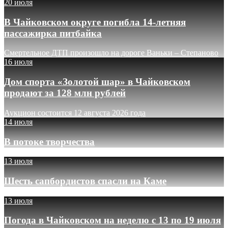
20 июля
В Чайковском округе погибла 14-летняя
пассажирка питбайка
Смертельное ДТП произошло на дороге Ваньки – Степаново
16 июля
Дом спорта «Золотой шар» в Чайковском
продают за 128 млн рублей
Аукцион состоится 12 августа 2026 года
14 июля
В потоке творчества
13 июля
Шесть сапбордистов спасли на Каме
13 июля
Погода в Чайковском на неделю с 13 по 19 июля