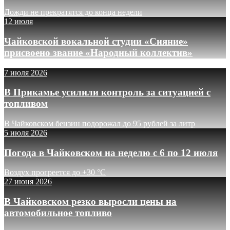
Дожди не прекратятся до конца недели
12 июля
Чайковской вокальной студии «Сияние»
присвоено звание «Народный коллектив»
7 июля 2026
В Прикамье усилили контроль за ситуацией с
топливом
В Чайковском бензин подорожал до 95 рублей за литр
5 июля 2026
Погода в Чайковском на неделю с 6 по 12 июля
Воздух прогреется до +30 °C
27 июня 2026
В Чайковском резко выросли цены на
автомобильное топливо