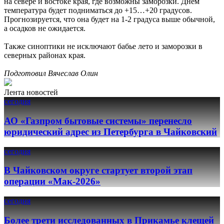
на севере и востоке края, где возможны заморозки. Днём
температура будет подниматься до +15…+20 градусов.
Прогнозируется, что она будет на 1-2 градуса выше обычной,
а осадков не ожидается.
Также синоптики не исключают бабье лето и заморозки в
северных районах края.
Подготовил Вячеслав Олин
Лента новостей
сегодня
АО «Газпром бытовые системы» перенесло
юридический адрес из Петербурга в Чайковский
сегодня
В Чайковском округе стартует второй этап
операции «Мак-2026»
сегодня
Более трети исследованных в Прикамье клещей