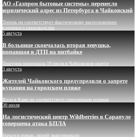
АО «Газпром бытовые системы» перенесло
юридический адрес из Петербурга в Чайковский
Теперь он соответствует фактическому расположению
ключевого производства
5 августа
В больнице скончалась вторая девушка,
попавшая в ДТП на питбайке
Трагедия произошла 19 июля в Чайковском округе
3 августа
Жителей Чайковского предупредили о запрете
купания на городском пляже
Вода в Каме не соответствует санитарным нормам
30 июля
На логистический центр Wildberries в Сарапуле
совершена атака БПЛА
Начался пожар, людей эвакуировали