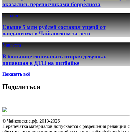
оказались переносчиками боррелиоза
сегодня
Свыше 5 млн рублей составил ущерб от
вандализма в Чайковском за лето
5 августа
В больнице скончалась вторая девушка,
попавшая в ДТП на питбайке
Показать всё
Поделиться
© Чайковские.рф, 2013-2026
Перепечатка материалов допускается с разрешения редакции с
обязательным указанием прямой ссылки на сайт chaikovskie.ru