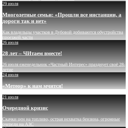
29 июля
Многодетные семьи: «Прошли все инстанции, а
дороги так и нет»
Как владельцы участков в Дубовой добиваются обустройства
проезжей части
26 июля
28 лет – ЧИтаем вместе!
26 июля еженедельник «Частный Интерес» празднует своё 28-
летие
24 июля
«Метеор» к нам мчится!
21 июля
Очередной кризис
Скачки цен на топливо, острая нехватка бензина, огромные
очереди на АЗС