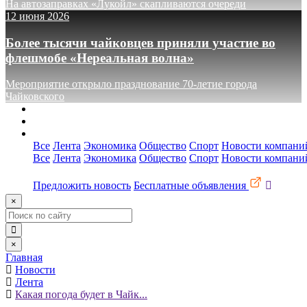
На автозаправках «Лукойл» скапливаются очереди
12 июня 2026
Более тысячи чайковцев приняли участие во
флешмобе «Нереальная волна»
Мероприятие открыло празднование 70-летие города
Чайковского
О сайте
Реклама
Контакты
Все
Лента
Экономика
Общество
Спорт
Новости компани
Все
Лента
Экономика
Общество
Спорт
Новости компани
Предложить новость
Бесплатные объявления
×
×
Главная
Новости
Лента
Какая погода будет в Чайк...