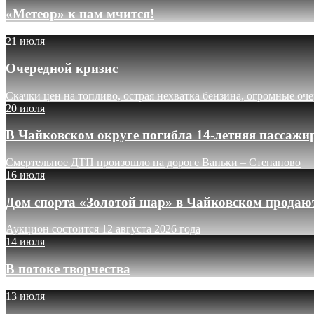
«Метеор» к нам мчится!
21 июля
Очередной кризис
Скачки цен на топливо, острая нехватка бензина, огромные оч
20 июля
В Чайковском округе погибла 14-летняя пассажи
Смертельное ДТП произошло на дороге Ваньки – Степаново
16 июля
Дом спорта «Золотой шар» в Чайковском продают
Аукцион состоится 12 августа 2026 года
14 июля
В потоке творчества
13 июля