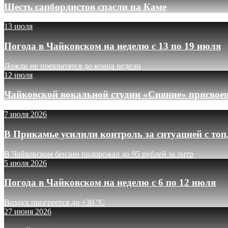
Шесть сапбордистов спасли на Каме
13 июля
Погода в Чайковском на неделю с 13 по 19 июля
Дожди не прекратятся до конца недели
12 июля
Чайковской вокальной студии «Сияние» присвое
7 июля 2026
В Прикамье усилили контроль за ситуацией с то
В Чайковском бензин подорожал до 95 рублей за литр
5 июля 2026
Погода в Чайковском на неделю с 6 по 12 июля
Воздух прогреется до +30 °C
27 июня 2026