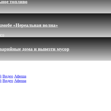
ьное топливо
шмобе «Нереальная волна»
ого
варийные дома и вывезти мусор
й
Видео
Афиша
й
Видео
Афиша