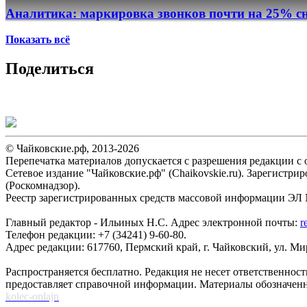
Аналитика: маркировка звонков почти на 25% сн
Показать всё
Поделиться
© Чайковские.рф, 2013-2026
Перепечатка материалов допускается с разрешения редакции с о
Сетевое издание "Чайковские.рф" (Chaikovskie.ru). Зарегист
(Роскомнадзор).
Реестр зарегистрированных средств массовой информации ЭЛ №
Главный редактор - Ильиных Н.С. Адрес электронной почты:
r
Телефон редакции: +7 (34241) 9-60-80.
Адрес редакции: 617760, Пермский край, г. Чайковский, ул. Мира
Распространяется бесплатно. Редакция не несет ответственнос
предоставляет справочной информации. Материалы обозначен
kolec-onlajn