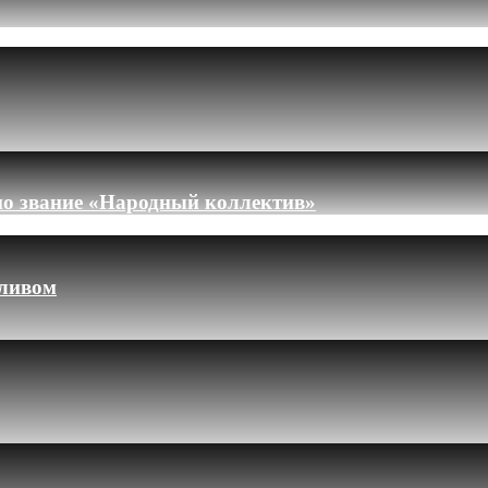
но звание «Народный коллектив»
пливом