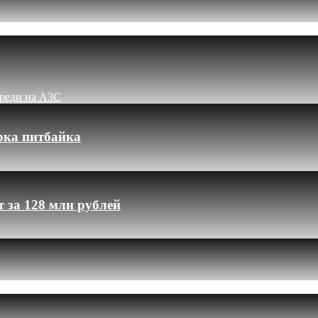
ереди на АЗС
рка питбайка
 за 128 млн рублей