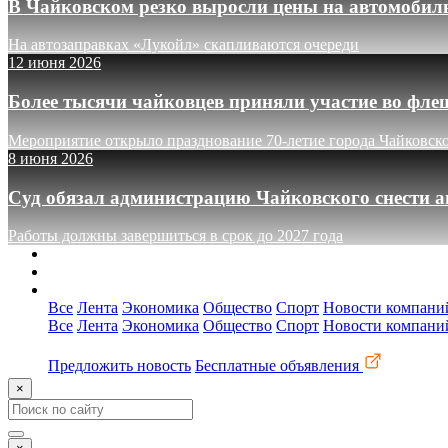
В Чайковском резко выросли цены на автомобил
На автозаправках «Лукойл» скапливаются очереди
12 июня 2026
Более тысячи чайковцев приняли участие во фле
Мероприятие открыло празднование 70-летие города Чайковск
8 июня 2026
Суд обязал администрацию Чайковского снести а
Работы должны завершиться в срок до 2027 года
О сайте
Реклама
Контакты
Все
Лента
Экономика
Общество
Спорт
Новости компани
Все
Лента
Экономика
Общество
Спорт
Новости компани
Предложить новость
Бесплатные объявления
×