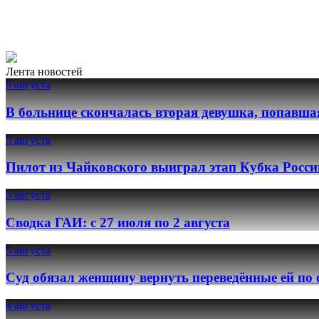
Лента новостей
5 августа
В больнице скончалась вторая девушка, попавша
5 августа
Пилот из Чайковского выиграл этап Кубка Росси
5 августа
Сводка ГАИ: с 27 июля по 2 августа
5 августа
Суд обязал женщину вернуть переведённые ей по
4 августа