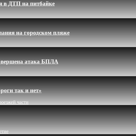
я в ДТП на питбайке
пания на городском пляже
 совершена атака БПЛА
роги так и нет»
роезжей части
етие