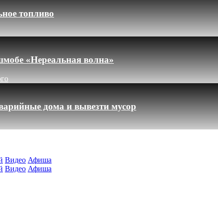
ьное топливо
шмобе «Нереальная волна»
ого
варийные дома и вывезти мусор
й
Видео
Афиша
й
Видео
Афиша