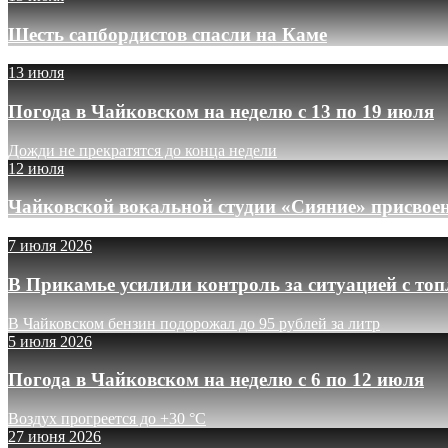
Шесть сапбордистов спасли на Каме
13 июля
Погода в Чайковском на неделю с 13 по 19 июля
Дожди не прекратятся до конца недели
12 июля
Чайковской вокальной студии «Сияние» присвое
7 июля 2026
В Прикамье усилили контроль за ситуацией с то
В Чайковском бензин подорожал до 95 рублей за литр
5 июля 2026
Погода в Чайковском на неделю с 6 по 12 июля
Воздух прогреется до +30 °C
27 июня 2026