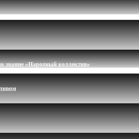
но звание «Народный коллектив»
пливом