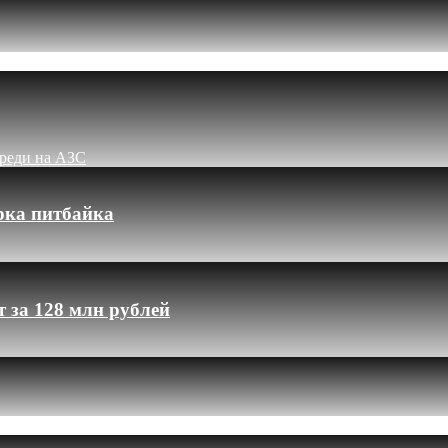
ереди на АЗС
рка питбайка
 за 128 млн рублей