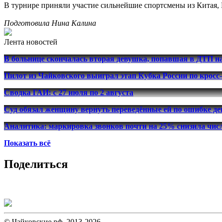
В турнире приняли участие сильнейшие спортсмены из Китая, 
Подготовила Нина Калина
Лента новостей
В больнице скончалась вторая девушка, попавшая в ДТП н
Пилот из Чайковского выиграл этап Кубка России по кросс
Сводка ГАИ: с 27 июля по 2 августа
Суд обязал женщину вернуть переведённые ей по ошибке де
Аналитика: маркировка звонков почти на 25% снизила числ
Показать всё
Поделиться
© Чайковские.рф, 2013-2026