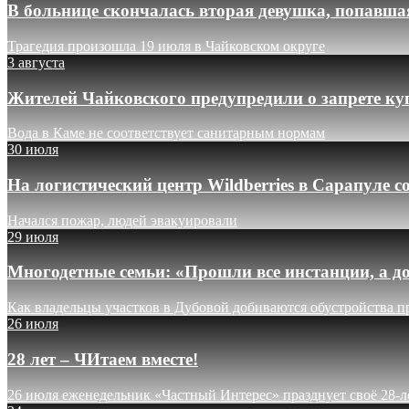
В больнице скончалась вторая девушка, попавша
Трагедия произошла 19 июля в Чайковском округе
3 августа
Жителей Чайковского предупредили о запрете ку
Вода в Каме не соответствует санитарным нормам
30 июля
На логистический центр Wildberries в Сарапуле
Начался пожар, людей эвакуировали
29 июля
Многодетные семьи: «Прошли все инстанции, а до
Как владельцы участков в Дубовой добиваются обустройства п
26 июля
28 лет – ЧИтаем вместе!
26 июля еженедельник «Частный Интерес» празднует своё 28-л