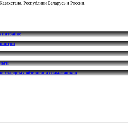
Казахстана, Республики Беларусь и России.
а питбайке
-кантри
ньги
о холодных обзвонов и спам-звонков