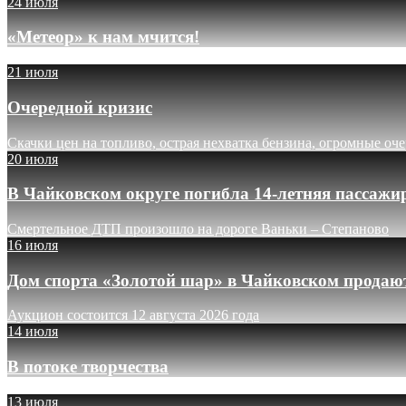
24 июля
«Метеор» к нам мчится!
21 июля
Очередной кризис
Скачки цен на топливо, острая нехватка бензина, огромные оч
20 июля
В Чайковском округе погибла 14-летняя пассажи
Смертельное ДТП произошло на дороге Ваньки – Степаново
16 июля
Дом спорта «Золотой шар» в Чайковском продают
Аукцион состоится 12 августа 2026 года
14 июля
В потоке творчества
13 июля