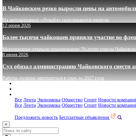
В Чайковском резко выросли цены на автомобил
На автозаправках «Лукойл» скапливаются очереди
12 июня 2026
Более тысячи чайковцев приняли участие во фле
Мероприятие открыло празднование 70-летие города Чайковск
8 июня 2026
Суд обязал администрацию Чайковского снести а
Работы должны завершиться в срок до 2027 года
О сайте
Реклама
Контакты
Все
Лента
Экономика
Общество
Спорт
Новости компани
Все
Лента
Экономика
Общество
Спорт
Новости компани
Предложить новость
Бесплатные объявления
×