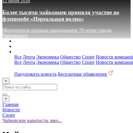
12 июня 2026
Более тысячи чайковцев приняли участие во
флешмобе «Нереальная волна»
Мероприятие открыло празднование 70-летие города
Чайковского
О сайте
Реклама
Контакты
Все
Лента
Экономика
Общество
Спорт
Новости компани
Все
Лента
Экономика
Общество
Спорт
Новости компани
Предложить новость
Бесплатные объявления
×
×
Главная
Новости
Спорт
Чайковские каратисты заво...