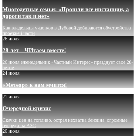
Многодетные семьи: «Прошли все инстанции, а
дороги так и нет»
Как владельцы участков в Дубовой добиваются обустройства
проезжей части
26 июля
28 лет – ЧИтаем вместе!
26 июля еженедельник «Частный Интерес» празднует своё 28-
летие
24 июля
«Метеор» к нам мчится!
21 июля
Очередной кризис
Скачки цен на топливо, острая нехватка бензина, огромные
очереди на АЗС
20 июля