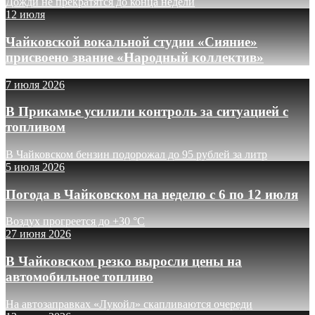
Дожди не прекратятся до конца недели
12 июля
Чайковской вокальной студии «Сияние»
присвоено звание «Народный коллектив»
7 июля 2026
В Прикамье усилили контроль за ситуацией с
топливом
В Чайковском бензин подорожал до 95 рублей за литр
5 июля 2026
Погода в Чайковском на неделю с 6 по 12 июля
Воздух прогреется до +30 °C
27 июня 2026
В Чайковском резко выросли цены на
автомобильное топливо
На автозаправках «Лукойл» скапливаются очереди