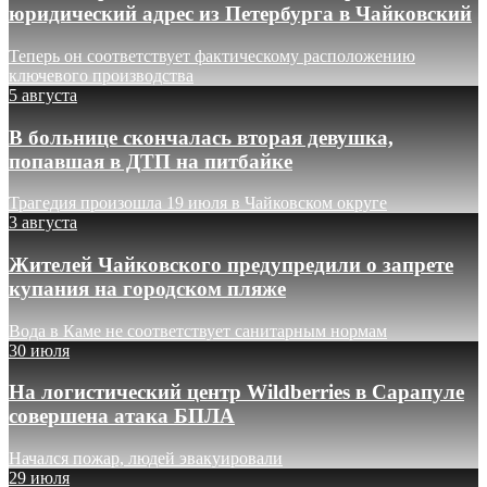
юридический адрес из Петербурга в Чайковский
Теперь он соответствует фактическому расположению
ключевого производства
5 августа
В больнице скончалась вторая девушка,
попавшая в ДТП на питбайке
Трагедия произошла 19 июля в Чайковском округе
3 августа
Жителей Чайковского предупредили о запрете
купания на городском пляже
Вода в Каме не соответствует санитарным нормам
30 июля
На логистический центр Wildberries в Сарапуле
совершена атака БПЛА
Начался пожар, людей эвакуировали
29 июля