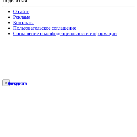
Поделиться
О сайте
Реклама
Контакты
Пользовательское соглашение
Соглашение о конфиденциальности информации
×
сегодня
вчера
вчера
8 августа
8 августа