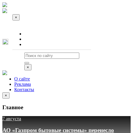
×
О сайте
Реклама
Контакты
×
О сайте
Реклама
Контакты
×
Главное
7 августа
АО «Газпром бытовые системы» перенесло