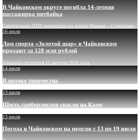
В Чайковском округе погибла 14-летняя
пассажирка питбайка
Смертельное ДТП произошло на дороге Ваньки – Степаново
16 июля
Дом спорта «Золотой шар» в Чайковском
продают за 128 млн рублей
Аукцион состоится 12 августа 2026 года
14 июля
В потоке творчества
13 июля
Шесть сапбордистов спасли на Каме
13 июля
Погода в Чайковском на неделю с 13 по 19 июля