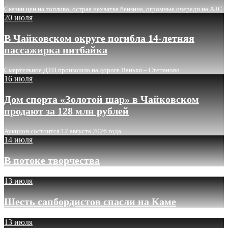
Скачки цен на топливо, острая нехватка бензина, огромные очереди на АЗС
20 июля
В Чайковском округе погибла 14-летняя
пассажирка питбайка
Смертельное ДТП произошло на дороге Ваньки – Степаново
16 июля
Дом спорта «Золотой шар» в Чайковском
продают за 128 млн рублей
Аукцион состоится 12 августа 2026 года
14 июля
В потоке творчества
13 июля
Шесть сапбордистов спасли на Каме
13 июля