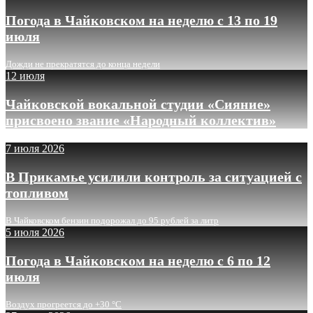
Погода в Чайковском на неделю с 13 по 19
июля
Дожди не прекратятся до конца недели
12 июля
Чайковской вокальной студии «Сияние»
присвоено звание «Народный коллектив»
7 июля 2026
В Прикамье усилили контроль за ситуацией с
топливом
В Чайковском бензин подорожал до 95 рублей за литр
5 июля 2026
Погода в Чайковском на неделю с 6 по 12
июля
Воздух прогреется до +30 °C