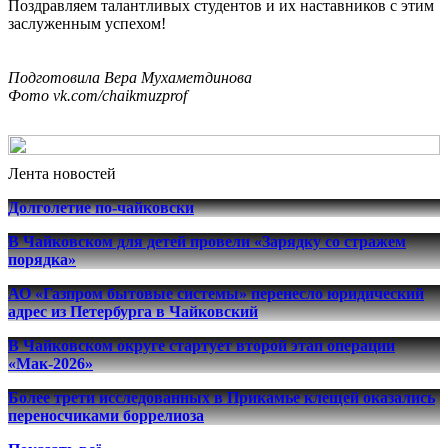
Поздравляем талантливых студентов и их наставников с этим
заслуженным успехом!
Подготовила Вера Мухаметдинова
Фото
vk.com/chaikmuzprof
Лента новостей
Долголетие по-чайковски
В Чайковском для детей провели «Зарядку со стражем
порядка»
АО «Газпром бытовые системы» перенесло юридический
адрес из Петербурга в Чайковский
В Чайковском округе стартует второй этап операции
«Мак-2026»
Более трети исследованных в Прикамье клещей оказались
переносчиками боррелиоза