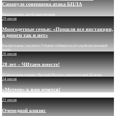
Сарапуле совершена атака БПЛА
Начался пожар, людей эвакуировали
29 июля
Многодетные семьи: «Прошли все инстанции,
а дороги так и нет»
Как владельцы участков в Дубовой добиваются обустройства проезжей
части
26 июля
28 лет – ЧИтаем вместе!
26 июля еженедельник «Частный Интерес» празднует своё 28-летие
24 июля
«Метеор» к нам мчится!
21 июля
Очередной кризис