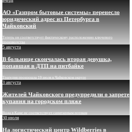
вчера
АО «Газпром бытовые системы» перенесло
юридический адрес из Петербурга в
Чайковский
Теперь он соответствует фактическому расположению ключевого
производства
5 августа
В больнице скончалась вторая девушка,
попавшая в ДТП на питбайке
Трагедия произошла 19 июля в Чайковском округе
3 августа
Жителей Чайковского предупредили о запрете
купания на городском пляже
Вода в Каме не соответствует санитарным нормам
30 июля
На логистический центр Wildberries в