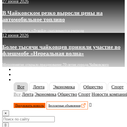
27 июня 2026
В Чайковском резко выросли цены на
автомобильное топливо
На автозаправках «Лукойл» скапливаются очереди
12 июня 2026
Более тысячи чайковцев приняли участие во
флешмобе «Нереальная волна»
Мероприятие открыло празднование 70-летие города Чайковского
О сайте
Реклама
Контакты
Все
Лента
Экономика
Общество
Спорт
Все
Лента
Экономика
Общество
Спорт
Новости компани
Предложить новость
Бесплатные объявления
×