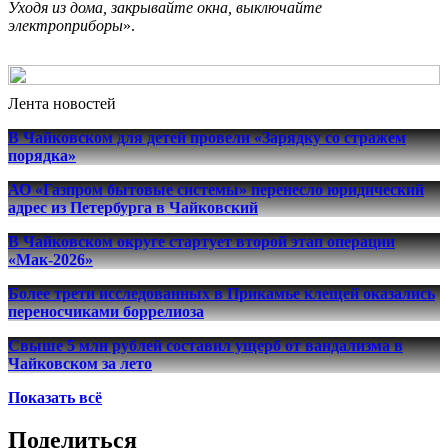
Уходя из дома, закрывайте окна, выключайте
электроприборы
».
Лента новостей
В Чайковском для детей провели «Зарядку со стражем
порядка»
АО «Газпром бытовые системы» перенесло юридический
адрес из Петербурга в Чайковский
В Чайковском округе стартует второй этап операции
«Мак-2026»
Более трети исследованных в Прикамье клещей оказались
переносчиками боррелиоза
Свыше 5 млн рублей составил ущерб от вандализма в
Чайковском за лето
Показать всё
Поделиться