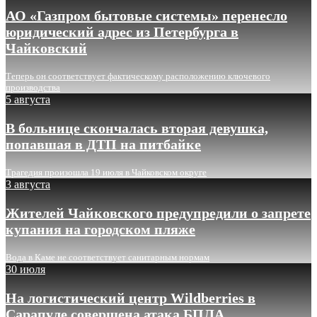
АО «Газпром бытовые системы» перенесло
юридический адрес из Петербурга в
Чайковский
Теперь он соответствует фактическому расположению ключевого
производства
5 августа
В больнице скончалась вторая девушка,
попавшая в ДТП на питбайке
Трагедия произошла 19 июля в Чайковском округе
3 августа
Жителей Чайковского предупредили о запрете
купания на городском пляже
Вода в Каме не соответствует санитарным нормам
30 июля
На логистический центр Wildberries в
Сарапуле совершена атака БПЛА