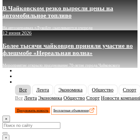
В Чайковском резко выросли цены на
автомобильное топливо
На автозаправках «Лукойл» скапливаются очереди
12 июня 2026
Более тысячи чайковцев приняли участие во
флешмобе «Нереальная волна»
Мероприятие открыло празднование 70-летие города Чайковского
О сайте
Реклама
Контакты
Все
Лента
Экономика
Общество
Спорт
Все
Лента
Экономика
Общество
Спорт
Новости компани
Предложить новость
Бесплатные объявления
×
×