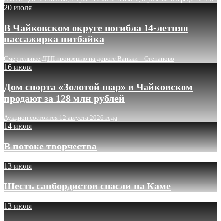
20 июля
В Чайковском округе погибла 14-летняя
пассажирка питбайка
Смертельное ДТП произошло на дороге Ваньки – Степаново
16 июля
Дом спорта «Золотой шар» в Чайковском
продают за 128 млн рублей
Аукцион состоится 12 августа 2026 года
14 июля
В потоке творчества
13 июля
Шесть сапбордистов спасли на Каме
13 июля