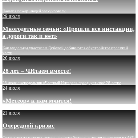
Начался пожар, людей эвакуировали
29 июля
Многодетные семьи: «Прошли все инстанции,
а дороги так и нет»
Как владельцы участков в Дубовой добиваются обустройства проезжей
части
26 июля
28 лет – ЧИтаем вместе!
26 июля еженедельник «Частный Интерес» празднует своё 28-летие
24 июля
«Метеор» к нам мчится!
21 июля
Очередной кризис
Скачки цен на топливо, острая нехватка бензина, огромные очереди на АЗС