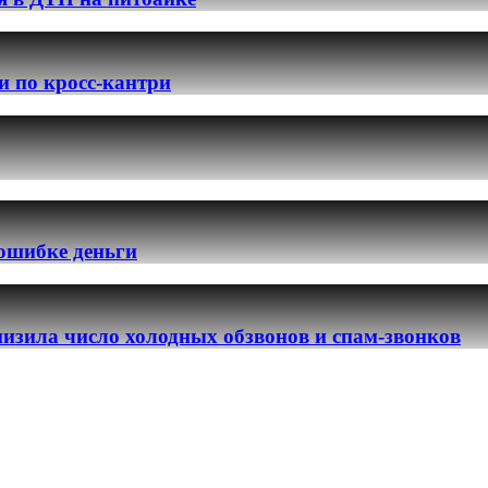
и по кросс-кантри
 ошибке деньги
изила число холодных обзвонов и спам-звонков