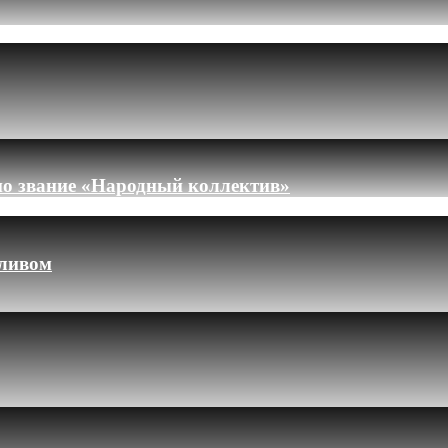
но звание «Народный коллектив»
пливом