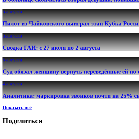
5 августа
Пилот из Чайковского выиграл этап Кубка Росси
5 августа
Сводка ГАИ: с 27 июля по 2 августа
5 августа
Суд обязал женщину вернуть переведённые ей по
4 августа
Аналитика: маркировка звонков почти на 25% сн
Показать всё
Поделиться