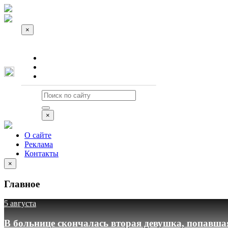
×
О сайте
Реклама
Контакты
×
О сайте
Реклама
Контакты
×
Главное
5 августа
В больнице скончалась вторая девушка, попавша