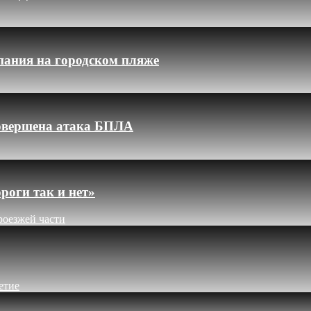
пания на городском пляже
 совершена атака БПЛА
роги так и нет»
роезжей части
етие