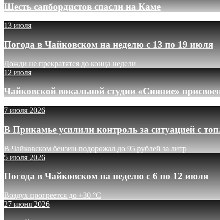
Шесть сапбордистов спасли на Каме
13 июля
Погода в Чайковском на неделю с 13 по 19 июля
Дожди не прекратятся до конца недели
12 июля
Чайковской вокальной студии «Сияние» присвое
7 июля 2026
В Прикамье усилили контроль за ситуацией с то
В Чайковском бензин подорожал до 95 рублей за литр
5 июля 2026
Погода в Чайковском на неделю с 6 по 12 июля
Воздух прогреется до +30 °C
27 июня 2026