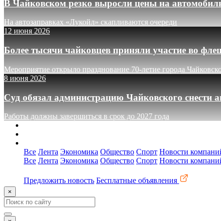
В Чайковском резко выросли цены на автомобил
На автозаправках «Лукойл» скапливаются очереди
12 июня 2026
Более тысячи чайковцев приняли участие во фле
Мероприятие открыло празднование 70-летие города Чайковск
8 июня 2026
Суд обязал администрацию Чайковского снести а
Работы должны завершиться в срок до 2027 года
О сайте
Реклама
Контакты
Все
Лента
Экономика
Общество
Спорт
Новости компани
Все
Лента
Экономика
Общество
Спорт
Новости компани
Предложить новость
Бесплатные объявления
×