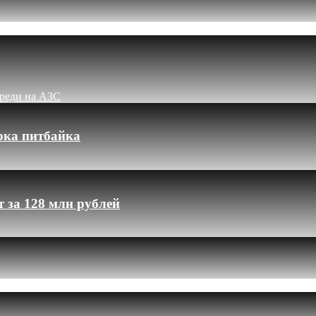
ереди на АЗС
рка питбайка
 за 128 млн рублей