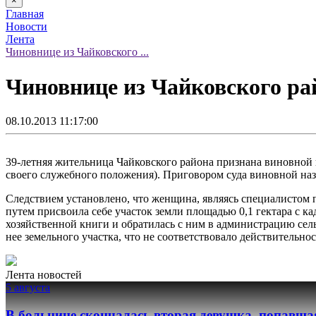
×
Главная
Новости
Лента
Чиновнице из Чайковского ...
Чиновнице из Чайковского рай
08.10.2013 11:17:00
39-летняя жительница Чайковского района признана виновной 
своего служебного положения). Приговором суда виновной назн
Следствием установлено, что женщина, являясь специалистом 
путем присвоила себе участок земли площадью 0,1 гектара с к
хозяйственной книги и обратилась с ним в администрацию сель
нее земельного участка, что не соответствовало действительнос
Лента новостей
5 августа
В больнице скончалась вторая девушка, попавша