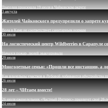
Трагедия произошла 19 июля в Чайковском округе
3 августа
Жителей Чайковского предупредили о запрете ку
Вода в Каме не соответствует санитарным нормам
30 июля
На логистический центр Wildberries в Сарапуле
Начался пожар, людей эвакуировали
29 июля
Многодетные семьи: «Прошли все инстанции, а до
Как владельцы участков в Дубовой добиваются обустройства п
26 июля
28 лет – ЧИтаем вместе!
26 июля еженедельник «Частный Интерес» празднует своё 28-л
24 июля