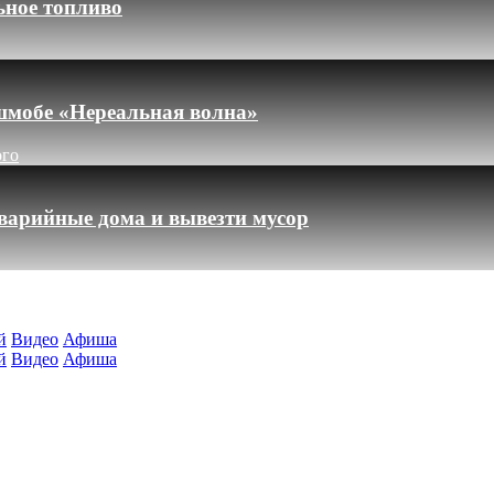
ьное топливо
шмобе «Нереальная волна»
ого
варийные дома и вывезти мусор
й
Видео
Афиша
й
Видео
Афиша