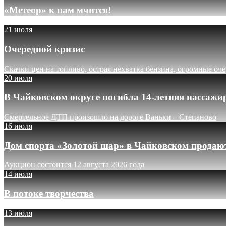
«Метеор» к нам мчится!
21 июля
Очередной кризис
Скачки цен на топливо, острая нехватка бензина, огромные оч
20 июля
В Чайковском округе погибла 14-летняя пассажи
Смертельное ДТП произошло на дороге Ваньки – Степаново
16 июля
Дом спорта «Золотой шар» в Чайковском продают
Аукцион состоится 12 августа 2026 года
14 июля
В потоке творчества
13 июля