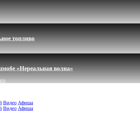
ьное топливо
шмобе «Нереальная волна»
ого
й
Видео
Афиша
й
Видео
Афиша