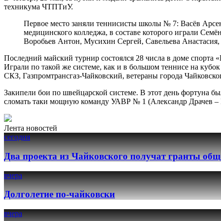
техникума ЧТПТиУ.
Первое место заняли теннисисты школы № 7: Васёв Арсен
медицинского колледжа, в составе которого играли Сем
Воробьев Антон, Мусихин Сергей, Савельева Анастасия,
Последний майский турнир состоялся 28 числа в доме спорта «
Играли по такой же системе, как и в большом теннисе на кубо
СКЗ, Газпромтрансгаз-Чайковский, ветераны города Чайковско
Закипели бои по швейцарской системе. В этот день фортуна б
сломать таки мощную команду УАВР № 1 (Александр Драчев – В
Лента новостей
сегодня
Два проекта из Чайковского получат гранты общ
вчера
Долголетие по-чайковски
вчера