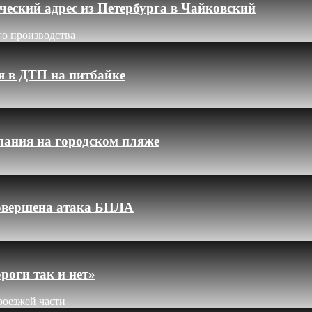
еский адрес из Петербурга в Чайковский
го производства
я в ДТП на питбайке
пания на городском пляже
 совершена атака БПЛА
роги так и нет»
роезжей части