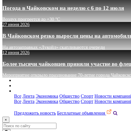
Погода в Чайковском на неделю с 6 по 12 июля
Воздух прогреется до +30 °C
27 июня 2026
В Чайковском резко выросли цены на автомобил
На автозаправках «Лукойл» скапливаются очереди
12 июня 2026
Более тысячи чайковцев приняли участие во фле
Мероприятие открыло празднование 70-летие города Чайковск
О сайте
Реклама
Контакты
Все
Лента
Экономика
Общество
Спорт
Новости компани
Все
Лента
Экономика
Общество
Спорт
Новости компани
Предложить новость
Бесплатные объявления
×