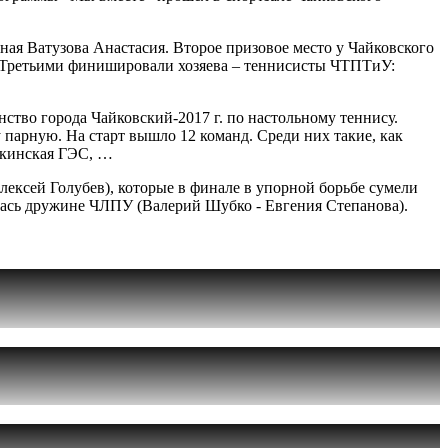
ая Ватузова Анастасия. Второе призовое место у Чайковского
. Третьими финишировали хозяева – теннисисты ЧТПТиУ:
ство города Чайковский-2017 г. по настольному теннису.
 парную. На старт вышло 12 команд. Среди них такие, как
откинская ГЭС, …
ексей Голубев), которые в финале в упорной борьбе сумели
лась дружине ЧЛПУ (Валерий Шубко - Евгения Степанова).