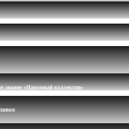
но звание «Народный коллектив»
пливом