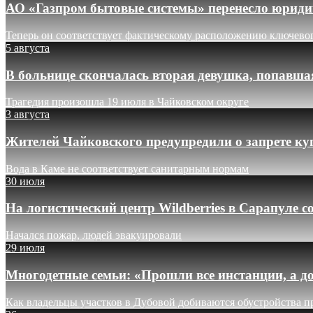
АО «Газпром бытовые системы» перенесло юридич
Теперь он соответствует фактическому расположению ключево
5 августа
В больнице скончалась вторая девушка, попавша
Трагедия произошла 19 июля в Чайковском округе
3 августа
Жителей Чайковского предупредили о запрете ку
Вода в Каме не соответствует санитарным нормам
30 июля
На логистический центр Wildberries в Сарапуле
Начался пожар, людей эвакуировали
29 июля
Многодетные семьи: «Прошли все инстанции, а до
Как владельцы участков в Дубовой добиваются обустройства п