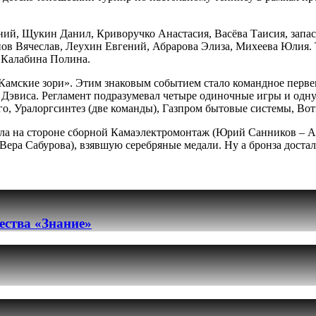
ий, Щукин Данил, Криворучко Анастасия, Васёва Таисия, запасн
ёнов Вячеслав, Леухин Евгений, Абрарова Элиза, Михеева Юлия
 Калабина Полина.
Камские зори». Этим знаковым событием стало командное первен
к Дэвиса. Регламент подразумевал четыре одиночные игры и одну
го, Уралоргсинтез (две команды), Газпром бытовые системы, В
ыла на стороне сборной Камаэлектромонтаж (Юрий Санников – Ал
ера Сабурова), взявшую серебряные медали. Ну а бронза доста
ества «Знание»