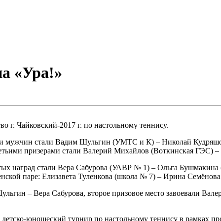
а «Ура!»
во г. Чайковский-2017 г. по настольному теннису.
и мужчин стали Вадим Шульгин (УМТС и К) – Николай Кудряшов 
етьими призерами стали Валерий Михайлов (Воткинская ГЭС) –
ых наград стали Вера Сабурова (УАВР № 1) – Ольга Бушмакина 
нской паре: Елизавета Туленкова (школа № 7) – Ирина Семёнова
льгин – Вера Сабурова, второе призовое место завоевали Вале
тый детско-юношеский турнир по настольному теннису в рамках 