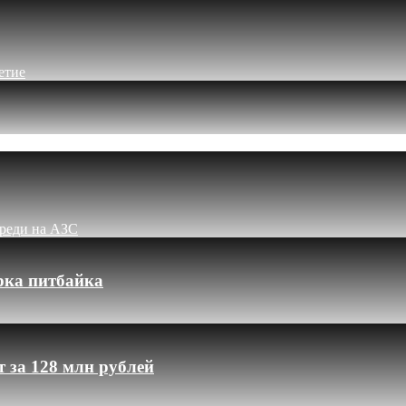
етие
ереди на АЗС
рка питбайка
 за 128 млн рублей