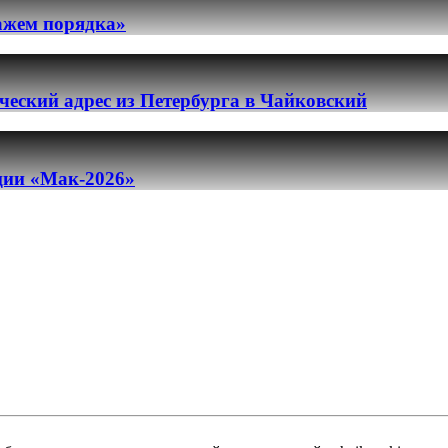
ражем порядка»
еский адрес из Петербурга в Чайковский
ации «Мак-2026»