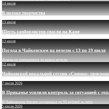
14 июля
В потоке творчества
13 июля
Шесть сапбордистов спасли на Каме
13 июля
Погода в Чайковском на неделю с 13 по 19 июля
Дожди не прекратятся до конца недели
12 июля
Чайковской вокальной студии «Сияние» присвое
7 июля 2026
В Прикамье усилили контроль за ситуацией с то
В Чайковском бензин подорожал до 95 рублей за литр
5 июля 2026