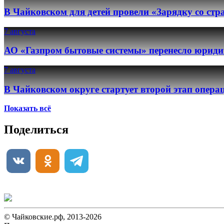
В Чайковском для детей провели «Зарядку со ст
7 августа
АО «Газпром бытовые системы» перенесло юридич
7 августа
В Чайковском округе стартует второй этап опер
Показать всё
Поделиться
© Чайковские.рф, 2013-2026