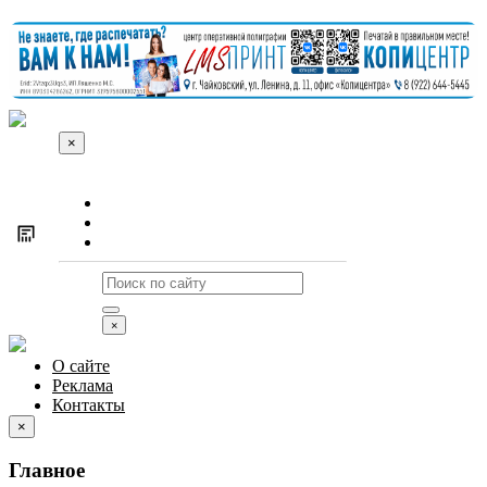
×
О сайте
Реклама
Контакты
×
О сайте
Реклама
Контакты
×
Главное