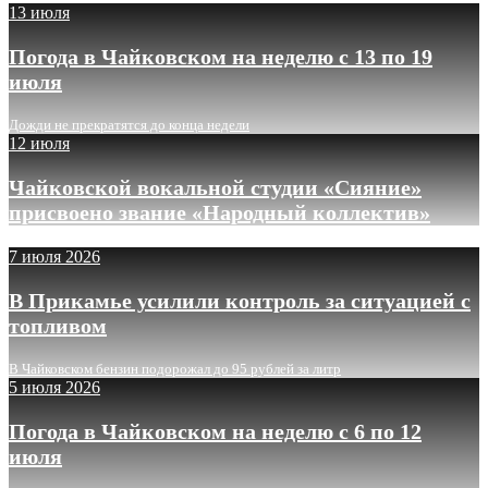
13 июля
Погода в Чайковском на неделю с 13 по 19
июля
Дожди не прекратятся до конца недели
12 июля
Чайковской вокальной студии «Сияние»
присвоено звание «Народный коллектив»
7 июля 2026
В Прикамье усилили контроль за ситуацией с
топливом
В Чайковском бензин подорожал до 95 рублей за литр
5 июля 2026
Погода в Чайковском на неделю с 6 по 12
июля