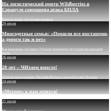
На логистический центр Wildberries в
Сарапуле совершена атака БПЛА
Начался пожар, людей эвакуировали
29 июля
Многодетные семьи: «Прошли все инстанции,
а дороги так и нет»
Как владельцы участков в Дубовой добиваются обустройства проезжей
части
26 июля
28 лет – ЧИтаем вместе!
26 июля еженедельник «Частный Интерес» празднует своё 28-летие
24 июля
«Метеор» к нам мчится!
21 июля