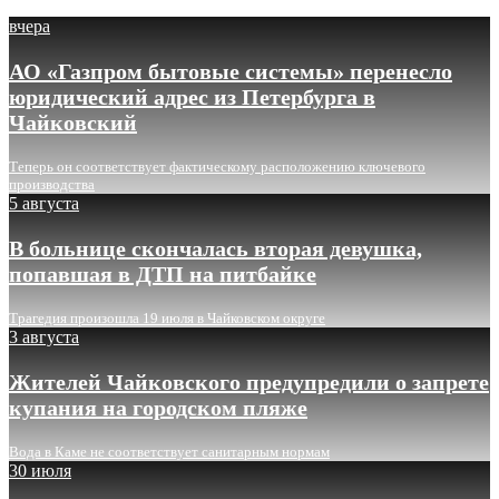
вчера
АО «Газпром бытовые системы» перенесло
юридический адрес из Петербурга в
Чайковский
Теперь он соответствует фактическому расположению ключевого
производства
5 августа
В больнице скончалась вторая девушка,
попавшая в ДТП на питбайке
Трагедия произошла 19 июля в Чайковском округе
3 августа
Жителей Чайковского предупредили о запрете
купания на городском пляже
Вода в Каме не соответствует санитарным нормам
30 июля