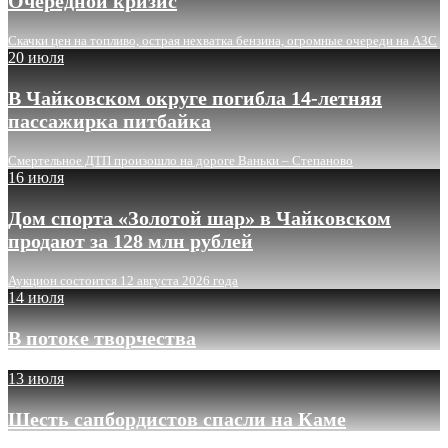
Очередной кризис
Скачки цен на топливо, острая нехватка бензина, огромные очереди на АЗС
20 июля
В Чайковском округе погибла 14-летняя
пассажирка питбайка
Смертельное ДТП произошло на дороге Ваньки – Степаново
16 июля
Дом спорта «Золотой шар» в Чайковском
продают за 128 млн рублей
Аукцион состоится 12 августа 2026 года
14 июля
В потоке творчества
13 июля
Шесть сапбордистов спасли на Каме