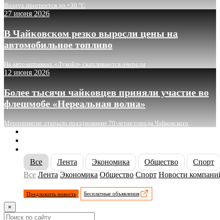
Воздух прогреется до +30 °C
27 июня 2026
В Чайковском резко выросли цены на
автомобильное топливо
На автозаправках «Лукойл» скапливаются очереди
12 июня 2026
Более тысячи чайковцев приняли участие во
флешмобе «Нереальная волна»
Мероприятие открыло празднование 70-летие города Чайковского
О сайте
Реклама
Контакты
Все
Лента
Экономика
Общество
Спорт
Все
Лента
Экономика
Общество
Спорт
Новости компани
Предложить новость
Бесплатные объявления
×