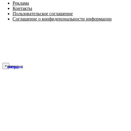
Реклама
Контакты
Пользовательское соглашение
Соглашение о конфиденциальности информации
×
сегодня
сегодня
вчера
вчера
вчера