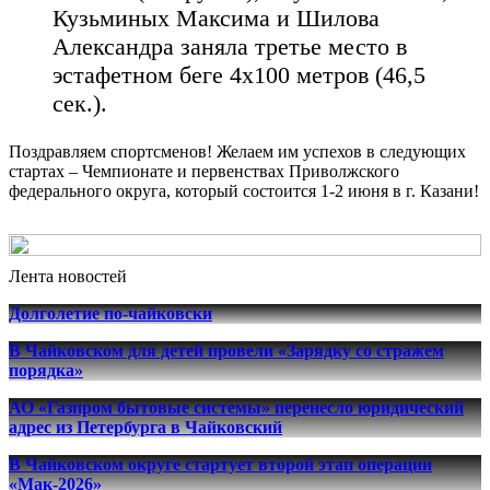
Кузьминых Максима и Шилова
Александра заняла третье место в
эстафетном беге 4х100 метров (46,5
сек.).
Поздравляем спортсменов! Желаем им успехов в следующих
стартах – Чемпионате и первенствах Приволжского
федерального округа, который состоится 1-2 июня в г. Казани!
Лента новостей
Долголетие по-чайковски
В Чайковском для детей провели «Зарядку со стражем
порядка»
АО «Газпром бытовые системы» перенесло юридический
адрес из Петербурга в Чайковский
В Чайковском округе стартует второй этап операции
«Мак-2026»