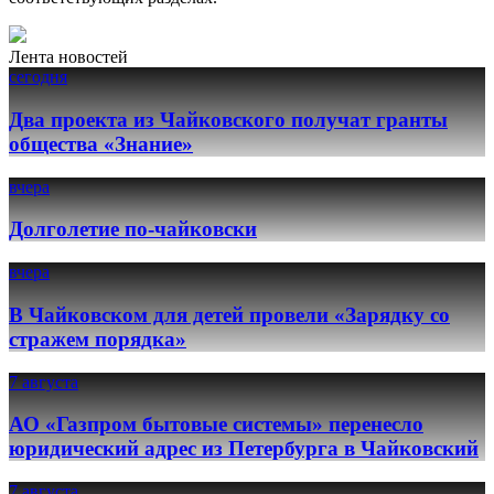
Лента новостей
сегодня
Два проекта из Чайковского получат гранты
общества «Знание»
вчера
Долголетие по-чайковски
вчера
В Чайковском для детей провели «Зарядку со
стражем порядка»
7 августа
АО «Газпром бытовые системы» перенесло
юридический адрес из Петербурга в Чайковский
7 августа