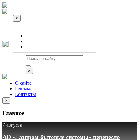
×
О сайте
Реклама
Контакты
×
О сайте
Реклама
Контакты
×
Главное
7 августа
АО «Газпром бытовые системы» перенесло