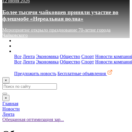
12 июня 2026
Более тысячи чайковцев приняли участие во
флешмобе «Нереальная волна»
Мероприятие открыло празднование 70-летие города
Чайковского
О сайте
Реклама
Контакты
Все
Лента
Экономика
Общество
Спорт
Новости компани
Все
Лента
Экономика
Общество
Спорт
Новости компани
Предложить новость
Бесплатные объявления
×
×
Главная
Новости
Лента
Обещанная оптимизация зар...