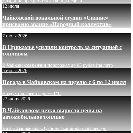
Дожди не прекратятся до конца недели
12 июля
Чайковской вокальной студии «Сияние»
присвоено звание «Народный коллектив»
7 июля 2026
В Прикамье усилили контроль за ситуацией с
топливом
В Чайковском бензин подорожал до 95 рублей за литр
5 июля 2026
Погода в Чайковском на неделю с 6 по 12 июля
Воздух прогреется до +30 °C
27 июня 2026
В Чайковском резко выросли цены на
автомобильное топливо
На автозаправках «Лукойл» скапливаются очереди