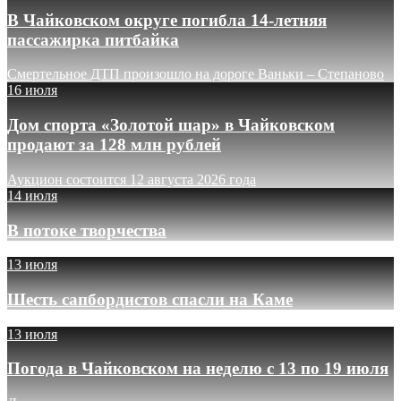
В Чайковском округе погибла 14-летняя
пассажирка питбайка
Смертельное ДТП произошло на дороге Ваньки – Степаново
16 июля
Дом спорта «Золотой шар» в Чайковском
продают за 128 млн рублей
Аукцион состоится 12 августа 2026 года
14 июля
В потоке творчества
13 июля
Шесть сапбордистов спасли на Каме
13 июля
Погода в Чайковском на неделю с 13 по 19 июля