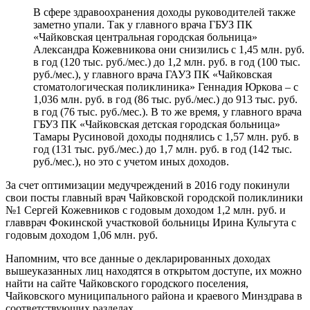
В сфере здравоохранения доходы руководителей также
заметно упали. Так у главного врача ГБУЗ ПК
«Чайковская центральная городская больница»
Александра Кожевникова они снизились с 1,45 млн. руб.
в год (120 тыс. руб./мес.) до 1,2 млн. руб. в год (100 тыс.
руб./мес.), у главного врача ГАУЗ ПК «Чайковская
стоматологическая поликлиника» Геннадия Юркова – с
1,036 млн. руб. в год (86 тыс. руб./мес.) до 913 тыс. руб.
в год (76 тыс. руб./мес.). В то же время, у главного врача
ГБУЗ ПК «Чайковская детская городская больница»
Тамары Русиновой доходы поднялись с 1,57 млн. руб. в
год (131 тыс. руб./мес.) до 1,7 млн. руб. в год (142 тыс.
руб./мес.), но это с учетом иных доходов.
За счет оптимизации медучреждений в 2016 году покинули
свои посты главный врач Чайковской городской поликлиники
№1 Сергей Кожевников с годовым доходом 1,2 млн. руб. и
главврач Фокинской участковой больницы Ирина Кульгута с
годовым доходом 1,06 млн. руб.
Напомним, что все данные о декларированных доходах
вышеуказанных лиц находятся в открытом доступе, их можно
найти на сайте Чайковского городского поселения,
Чайковского муниципального района и краевого Минздрава в
соответствующих разделах.