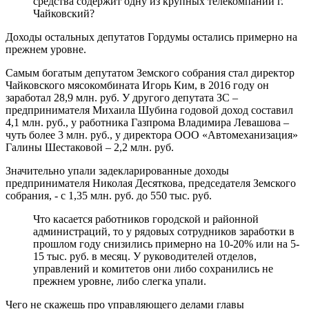
средства содержит одну из крупных телекомпаний г.
Чайковский?
Доходы остальных депутатов Гордумы остались примерно на
прежнем уровне.
Самым богатым депутатом Земского собрания стал директор
Чайковского мясокомбината Игорь Ким, в 2016 году он
заработал 28,9 млн. руб. У другого депутата ЗС –
предпринимателя Михаила Шубина годовой доход составил
4,1 млн. руб., у работника Газпрома Владимира Левашова –
чуть более 3 млн. руб., у директора ООО «Автомеханизация»
Галины Шестаковой – 2,2 млн. руб.
Значительно упали задекларированные доходы
предпринимателя Николая Десяткова, председателя Земского
собрания, - с 1,35 млн. руб. до 550 тыс. руб.
Что касается работников городской и районной
администраций, то у рядовых сотрудников заработки в
прошлом году снизились примерно на 10-20% или на 5-
15 тыс. руб. в месяц. У руководителей отделов,
управлений и комитетов они либо сохранились не
прежнем уровне, либо слегка упали.
Чего не скажешь про управляющего делами главы