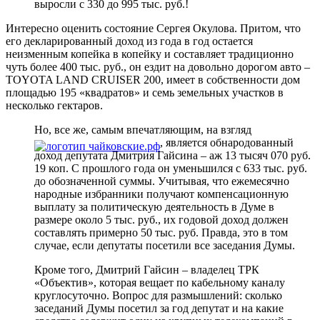
выросли с 330 до 995 тыс. руб.!
Интересно оценить состояние Сергея Окулова. Притом, что
его декларированный доход из года в год остается
неизменным копейка в копейку и составляет традиционно
чуть более 400 тыс. руб., он ездит на довольно дорогом авто –
TOYOTA LAND CRUISER 200, имеет в собственности дом
площадью 195 «квадратов» и семь земельных участков в
несколько гектаров.
Но, все же, самым впечатляющим, на взгляд
, является обнародованный
доход депутата Дмитрия Гайсина – аж 13 тысяч 070 руб.
19 коп. С прошлого года он уменьшился с 633 тыс. руб.
до обозначенной суммы. Учитывая, что ежемесячно
народные избранники получают компенсационную
выплату за политическую деятельность в Думе в
размере около 5 тыс. руб., их годовой доход должен
составлять примерно 50 тыс. руб. Правда, это в том
случае, если депутаты посетили все заседания Думы.
Кроме того, Дмитрий Гайсин – владелец ТРК
«Объектив», которая вещает по кабельному каналу
круглосуточно. Вопрос для размышлений: сколько
заседаний Думы посетил за год депутат и на какие