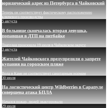
юридический адрес из Петербурга в Чайковский
Теперь он соответствует фактическому расположению
ключевого производства
5 августа
В больнице скончалась вторая девушка,
попавшая в ДТП на питбайке
Трагедия произошла 19 июля в Чайковском округе
3 августа
Жителей Чайковского предупредили о запрете
купания на городском пляже
Вода в Каме не соответствует санитарным нормам
30 июля
На логистический центр Wildberries в Сарапуле
совершена атака БПЛА
Начался пожар, людей эвакуировали
29 июля