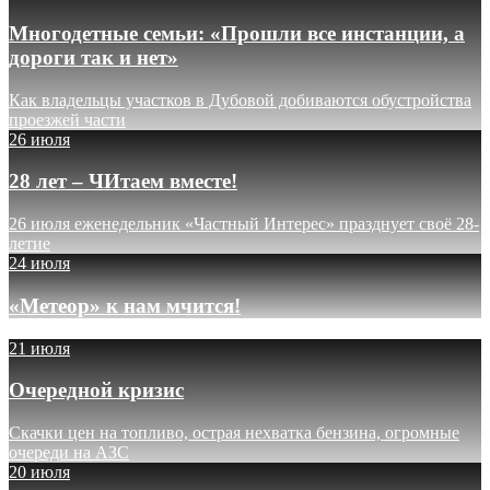
Многодетные семьи: «Прошли все инстанции, а
дороги так и нет»
Как владельцы участков в Дубовой добиваются обустройства
проезжей части
26 июля
28 лет – ЧИтаем вместе!
26 июля еженедельник «Частный Интерес» празднует своё 28-
летие
24 июля
«Метеор» к нам мчится!
21 июля
Очередной кризис
Скачки цен на топливо, острая нехватка бензина, огромные
очереди на АЗС
20 июля