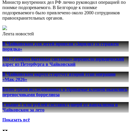
Министр внутренних дел РФ лично руководил операцией по
поимке подозреваемого. В Белгороде к поимке
подозреваемого было привлечено около 2000 сотрудников
правоохранительных органов.
Лента новостей
В Чайковском для детей провели «Зарядку со стражем
порядка»
АО «Газпром бытовые системы» перенесло юридический
адрес из Петербурга в Чайковский
В Чайковском округе стартует второй этап операции
«Мак-2026»
Более трети исследованных в Прикамье клещей оказались
переносчиками боррелиоза
Свыше 5 млн рублей составил ущерб от вандализма в
Чайковском за лето
Показать всё