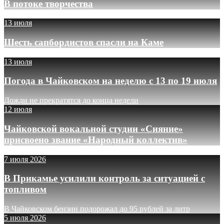
В потоке творчества
13 июля
Шесть сапбордистов спасли на Каме
13 июля
Погода в Чайковском на неделю с 13 по 19 июля
Дожди не прекратятся до конца недели
12 июля
Чайковской вокальной студии «Сияние»
присвоено звание «Народный коллектив»
7 июля 2026
В Прикамье усилили контроль за ситуацией с
топливом
В Чайковском бензин подорожал до 95 рублей за литр
5 июля 2026