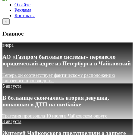
О сайте
Реклама
Контакты
×
Главное
вчера
АО «Газпром бытовые системы» перенесло
юридический адрес из Петербурга в Чайковский
Теперь он соответствует фактическому расположению
ключевого производства
5 августа
В больнице скончалась вторая девушка,
попавшая в ДТП на питбайке
Трагедия произошла 19 июля в Чайковском округе
3 августа
Жителей Чайковского предупредили о запрете