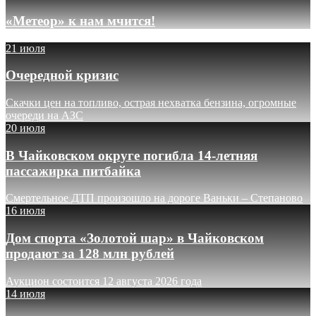
«Метеор» к нам мчится!
21 июля
Очередной кризис
Скачки цен на топливо, острая нехватка бензина, огромные
очереди на АЗС
20 июля
В Чайковском округе погибла 14-летняя
пассажирка питбайка
Смертельное ДТП произошло на дороге Ваньки – Степаново
16 июля
Дом спорта «Золотой шар» в Чайковском
продают за 128 млн рублей
Аукцион состоится 12 августа 2026 года
14 июля