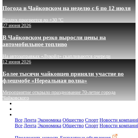
Погода в Чайковском на неделю с 6 по 12 июля
Воздух прогреется до +30 °C
27 июня 2026
В Чайковском резко выросли цены на
автомобильное топливо
На автозаправках «Лукойл» скапливаются очереди
12 июня 2026
Более тысячи чайковцев приняли участие во
флешмобе «Нереальная волна»
Мероприятие открыло празднование 70-летие города
Чайковского
О сайте
Реклама
Контакты
Все
Лента
Экономика
Общество
Спорт
Новости компани
Все
Лента
Экономика
Общество
Спорт
Новости компани
Предложить новость
Бесплатные объявления