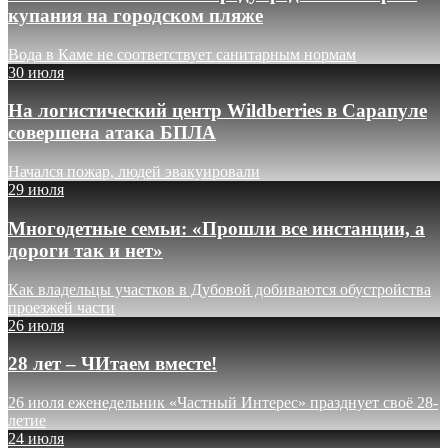
купания на городском пляже
Вода в Каме не соответствует санитарным нормам
30 июля
На логистический центр Wildberries в Сарапуле
совершена атака БПЛА
Начался пожар, людей эвакуировали
29 июля
Многодетные семьи: «Прошли все инстанции, а
дороги так и нет»
Как владельцы участков в Дубовой добиваются обустройства
проезжей части
26 июля
28 лет – ЧИтаем вместе!
26 июля еженедельник «Частный Интерес» празднует своё 28-
летие
24 июля