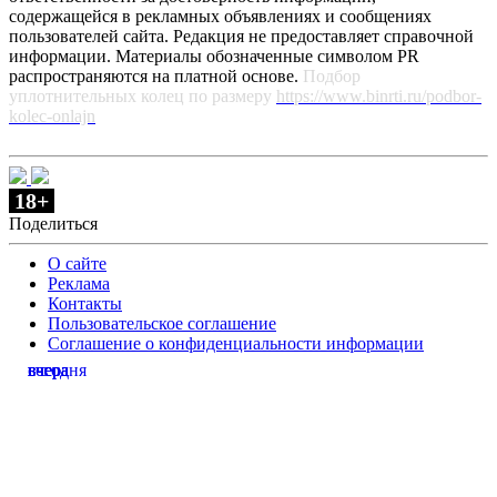
содержащейся в рекламных объявлениях и сообщениях
пользователей сайта. Редакция не предоставляет справочной
информации. Материалы обозначенные символом PR
распространяются на платной основе.
Подбор
уплотнительных колец по размеру
https://www.binrti.ru/podbor-
kolec-onlajn
18+
Поделиться
О сайте
Реклама
Контакты
Пользовательское соглашение
Соглашение о конфиденциальности информации
сегодня
вчера
вчера
вчера
вчера