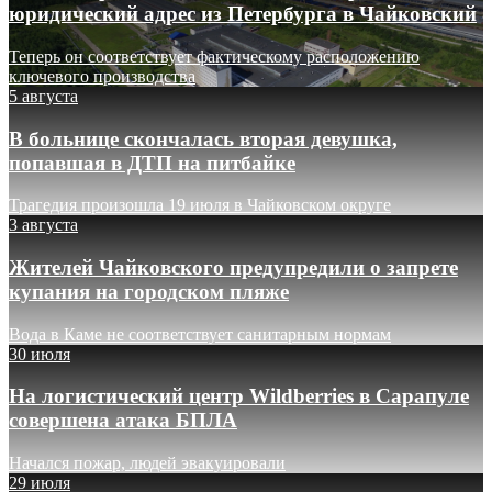
юридический адрес из Петербурга в Чайковский
Теперь он соответствует фактическому расположению
ключевого производства
5 августа
В больнице скончалась вторая девушка,
попавшая в ДТП на питбайке
Трагедия произошла 19 июля в Чайковском округе
3 августа
Жителей Чайковского предупредили о запрете
купания на городском пляже
Вода в Каме не соответствует санитарным нормам
30 июля
На логистический центр Wildberries в Сарапуле
совершена атака БПЛА
Начался пожар, людей эвакуировали
29 июля