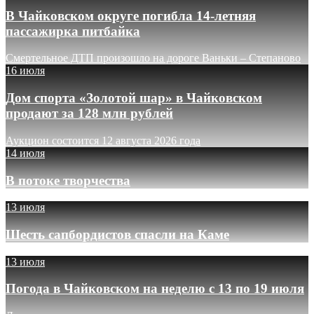
В Чайковском округе погибла 14-летняя
пассажирка питбайка
Смертельное ДТП произошло на дороге Ваньки – Степаново
16 июля
Дом спорта «Золотой шар» в Чайковском
продают за 128 млн рублей
Аукцион состоится 12 августа 2026 года
14 июля
В потоке творчества
13 июля
Шесть сапбордистов спасли на Каме
13 июля
Погода в Чайковском на неделю с 13 по 19 июля