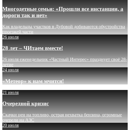
Многодетные семьи: «Прошли все инстанции, а
дороги так и нет»
Как владельцы участков в Дубовой добиваются обустройства
проезжей части
26 июля
28 лет – ЧИтаем вместе!
26 июля еженедельник «Частный Интерес» празднует своё 28-
летие
24 июля
«Метеор» к нам мчится!
21 июля
Очередной кризис
Скачки цен на топливо, острая нехватка бензина, огромные
очереди на АЗС
20 июля