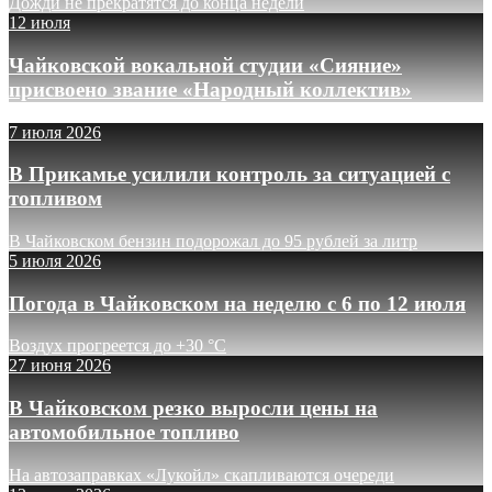
Дожди не прекратятся до конца недели
12 июля
Чайковской вокальной студии «Сияние»
присвоено звание «Народный коллектив»
7 июля 2026
В Прикамье усилили контроль за ситуацией с
топливом
В Чайковском бензин подорожал до 95 рублей за литр
5 июля 2026
Погода в Чайковском на неделю с 6 по 12 июля
Воздух прогреется до +30 °C
27 июня 2026
В Чайковском резко выросли цены на
автомобильное топливо
На автозаправках «Лукойл» скапливаются очереди