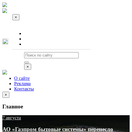
×
О сайте
Реклама
Контакты
×
О сайте
Реклама
Контакты
×
Главное
7 августа
АО «Газпром бытовые системы» перенесло