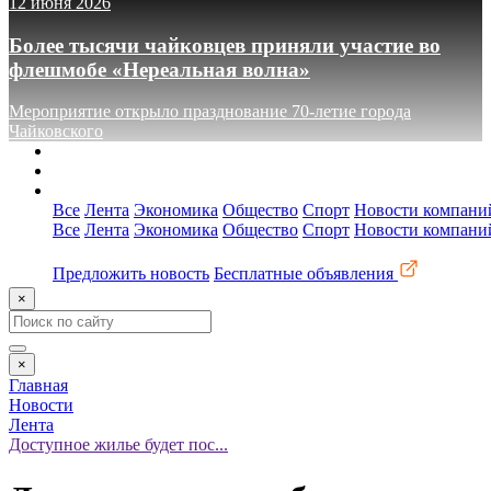
12 июня 2026
Более тысячи чайковцев приняли участие во
флешмобе «Нереальная волна»
Мероприятие открыло празднование 70-летие города
Чайковского
О сайте
Реклама
Контакты
Все
Лента
Экономика
Общество
Спорт
Новости компани
Все
Лента
Экономика
Общество
Спорт
Новости компани
Предложить новость
Бесплатные объявления
×
×
Главная
Новости
Лента
Доступное жилье будет пос...