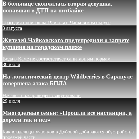
В больнице скончалась вторая девушка,
попавшая в ДТП на питбайке
Трагедия произошла 19 июля в Чайковском округе
3 августа
Жителей Чайковского предупредили о запрете
купания на городском пляже
Вода в Каме не соответствует санитарным нормам
30 июля
На логистический центр Wildberries в Сарапуле
совершена атака БПЛА
Начался пожар, людей эвакуировали
29 июля
Многодетные семьи: «Прошли все инстанции, а
дороги так и нет»
Как владельцы участков в Дубовой добиваются обустройства
проезжей части