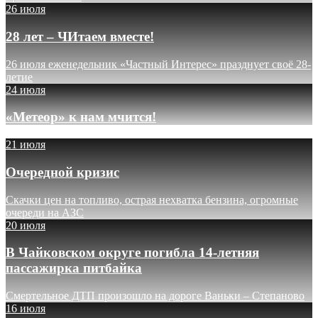
26 июля
28 лет – ЧИтаем вместе!
26 июля еженедельник «Частный Интерес» празднует своё 28-
летие
24 июля
«Метеор» к нам мчится!
21 июля
Очередной кризис
Скачки цен на топливо, острая нехватка бензина, огромные
очереди на АЗС
20 июля
В Чайковском округе погибла 14-летняя
пассажирка питбайка
Смертельное ДТП произошло на дороге Ваньки – Степаново
16 июля