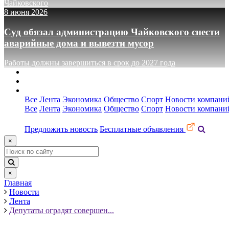
Чайковского
8 июня 2026
Суд обязал администрацию Чайковского снести
аварийные дома и вывезти мусор
Работы должны завершиться в срок до 2027 года
О сайте
Реклама
Контакты
Все
Лента
Экономика
Общество
Спорт
Новости компани
Все
Лента
Экономика
Общество
Спорт
Новости компани
Предложить новость
Бесплатные объявления
×
×
Главная
Новости
Лента
Депутаты оградят совершен...