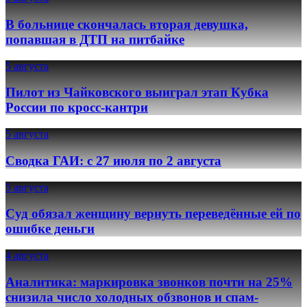
В больнице скончалась вторая девушка,
попавшая в ДТП на питбайке
5 августа
Пилот из Чайковского выиграл этап Кубка
России по кросс-кантри
5 августа
Сводка ГАИ: с 27 июля по 2 августа
5 августа
Суд обязал женщину вернуть переведённые ей по
ошибке деньги
4 августа
Аналитика: маркировка звонков почти на 25%
снизила число холодных обзвонов и спам-