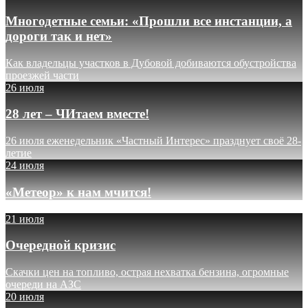
Многодетные семьи: «Прошли все инстанции, а
дороги так и нет»
Как владельцы участков в Дубовой добиваются обустройства
проезжей части
26 июля
28 лет – ЧИтаем вместе!
26 июля еженедельник «Частный Интерес» празднует своё 28-
летие
24 июля
«Метеор» к нам мчится!
21 июля
Очередной кризис
Скачки цен на топливо, острая нехватка бензина, огромные
очереди на АЗС
20 июля