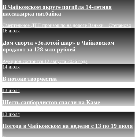
В Чайковском округе погибла 14-летняя
пассажирка питбайка
Смертельное ДТП произошло на дороге Ваньки – Степаново
16 июля
Дом спорта «Золотой шар» в Чайковском
продают за 128 млн рублей
Аукцион состоится 12 августа 2026 года
14 июля
В потоке творчества
13 июля
Шесть сапбордистов спасли на Каме
13 июля
Погода в Чайковском на неделю с 13 по 19 июля