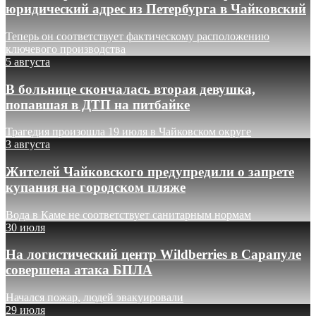
юридический адрес из Петербурга в Чайковский
Теперь он соответствует фактическому расположению
ключевого производства
5 августа
В больнице скончалась вторая девушка,
попавшая в ДТП на питбайке
Трагедия произошла 19 июля в Чайковском округе
3 августа
Жителей Чайковского предупредили о запрете
купания на городском пляже
Вода в Каме не соответствует санитарным нормам
30 июля
На логистический центр Wildberries в Сарапуле
совершена атака БПЛА
Начался пожар, людей эвакуировали
29 июля