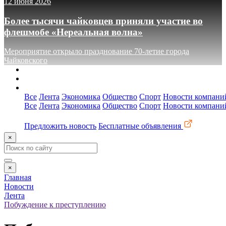
12 июня 2026
Более тысячи чайковцев приняли участие во
флешмобе «Нереальная волна»
Мероприятие открыло празднование 70-летие города
Чайковского
О сайте
Реклама
Контакты
Все
Лента
Экономика
Общество
Спорт
Новости компани
Все
Лента
Экономика
Общество
Спорт
Новости компани
Предложить новость
Бесплатные объявления
×
×
Главная
Новости
Лента
Побуждение к преступлению