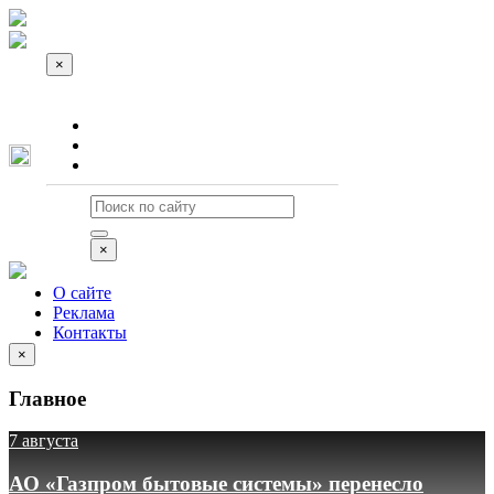
×
О сайте
Реклама
Контакты
×
О сайте
Реклама
Контакты
×
Главное
7 августа
АО «Газпром бытовые системы» перенесло