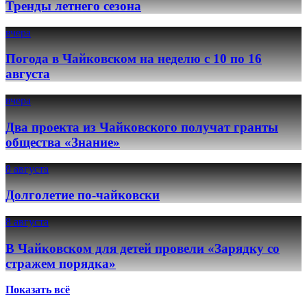
Тренды летнего сезона
вчера
Погода в Чайковском на неделю с 10 по 16
августа
вчера
Два проекта из Чайковского получат гранты
общества «Знание»
8 августа
Долголетие по-чайковски
8 августа
В Чайковском для детей провели «Зарядку со
стражем порядка»
Показать всё