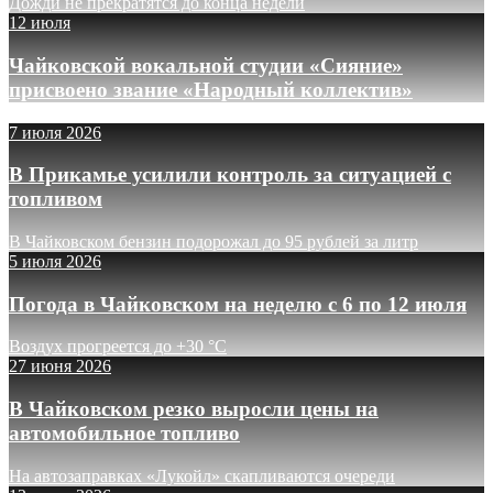
Дожди не прекратятся до конца недели
12 июля
Чайковской вокальной студии «Сияние»
присвоено звание «Народный коллектив»
7 июля 2026
В Прикамье усилили контроль за ситуацией с
топливом
В Чайковском бензин подорожал до 95 рублей за литр
5 июля 2026
Погода в Чайковском на неделю с 6 по 12 июля
Воздух прогреется до +30 °C
27 июня 2026
В Чайковском резко выросли цены на
автомобильное топливо
На автозаправках «Лукойл» скапливаются очереди