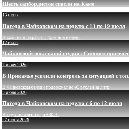
Шесть сапбордистов спасли на Каме
13 июля
Погода в Чайковском на неделю с 13 по 19 июля
Дожди не прекратятся до конца недели
12 июля
Чайковской вокальной студии «Сияние» присвое
7 июля 2026
В Прикамье усилили контроль за ситуацией с то
В Чайковском бензин подорожал до 95 рублей за литр
5 июля 2026
Погода в Чайковском на неделю с 6 по 12 июля
Воздух прогреется до +30 °C
27 июня 2026