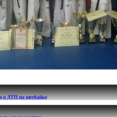
я в ДТП на питбайке