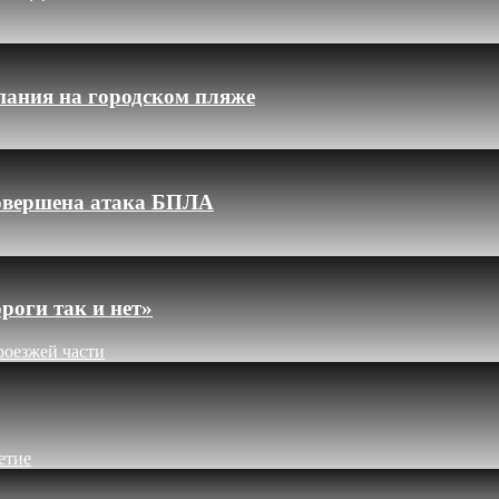
пания на городском пляже
 совершена атака БПЛА
роги так и нет»
роезжей части
етие