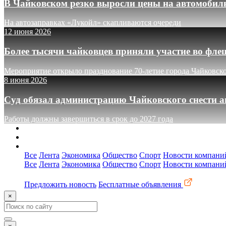
В Чайковском резко выросли цены на автомобил
На автозаправках «Лукойл» скапливаются очереди
12 июня 2026
Более тысячи чайковцев приняли участие во фле
Мероприятие открыло празднование 70-летие города Чайковск
8 июня 2026
Суд обязал администрацию Чайковского снести а
Работы должны завершиться в срок до 2027 года
О сайте
Реклама
Контакты
Все
Лента
Экономика
Общество
Спорт
Новости компани
Все
Лента
Экономика
Общество
Спорт
Новости компани
Предложить новость
Бесплатные объявления
×