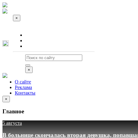
×
О сайте
Реклама
Контакты
×
О сайте
Реклама
Контакты
×
Главное
5 августа
В больнице скончалась вторая девушка, попавша