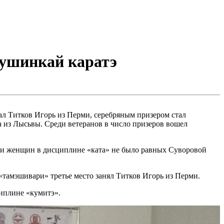
кушинкай каратэ
ал Титков Игорь из Перми, серебряным призером стал
а из Лысьвы. Среди ветеранов в число призеров вошел
еди женщин в дисциплине «ката» не было равных Суворовой
тамэшивари» третье место занял Титков Игорь из Перми.
циплине «кумитэ».