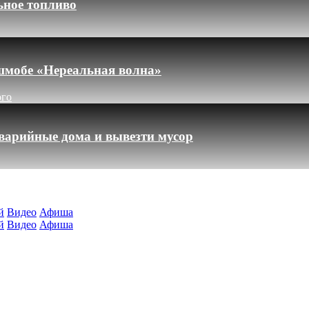
ьное топливо
шмобе «Нереальная волна»
ого
варийные дома и вывезти мусор
й
Видео
Афиша
й
Видео
Афиша