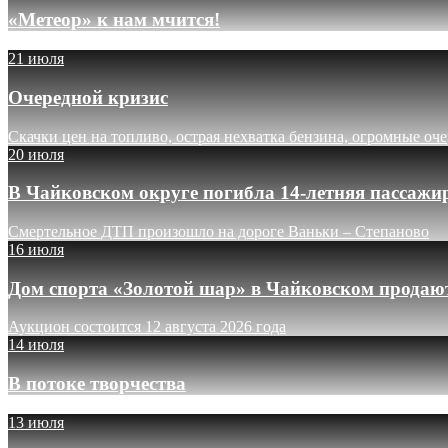
«Метеор» к нам мчится!
21 июля
Очередной кризис
Скачки цен на топливо, острая нехватка бензина, огромные оч
20 июля
В Чайковском округе погибла 14-летняя пассажи
Смертельное ДТП произошло на дороге Ваньки – Степаново
16 июля
Дом спорта «Золотой шар» в Чайковском продают
Аукцион состоится 12 августа 2026 года
14 июля
В потоке творчества
13 июля