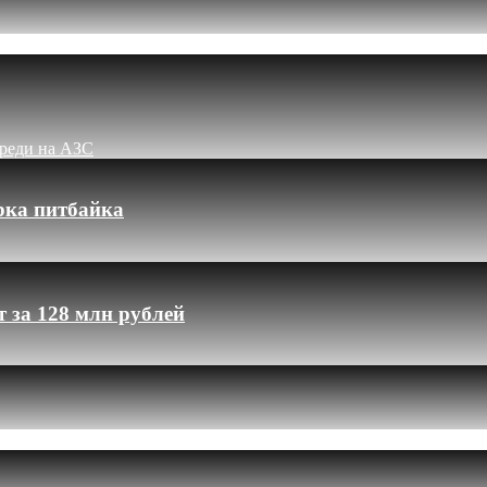
ереди на АЗС
рка питбайка
 за 128 млн рублей