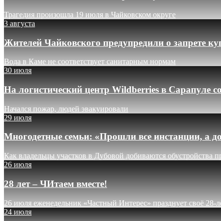
Трагедия произошла 19 июля в Чайковском округе
3 августа
Жителей Чайковского предупредили о запрете ку
Вода в Каме не соответствует санитарным нормам
30 июля
На логистический центр Wildberries в Сарапуле
Начался пожар, людей эвакуировали
29 июля
Многодетные семьи: «Прошли все инстанции, а до
Как владельцы участков в Дубовой добиваются обустройства п
26 июля
28 лет – ЧИтаем вместе!
26 июля еженедельник «Частный Интерес» празднует своё 28-л
24 июля