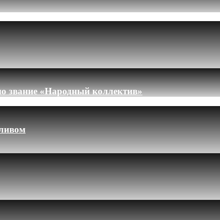
но звание «Народный коллектив»
пливом