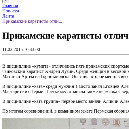
×
Главная
Новости
Лента
Прикамские каратисты отли...
Прикамские каратисты отличи
11.03.2015 16:43:00
В дисциплине «кумитэ» отличились пять прикамских спортсмен
чайковский каратист Андрей Лузин. Среди женщин в весовой к
Матинян Артем из Горнозаводска. Он занял второе место в вес
В дисциплине «ката» среди мужчин 1 место занял Еговцев Ал
Маргарите из Перми. Третье место заняла также пермячка Све
В дисциплине «ката-группа» первое место заняли Аликин Алек
По итогам соревнований, в командном зачете Пермская сборная