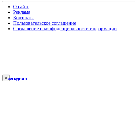
О сайте
Реклама
Контакты
Пользовательское соглашение
Соглашение о конфиденциальности информации
×
сегодня
сегодня
сегодня
сегодня
5 августа