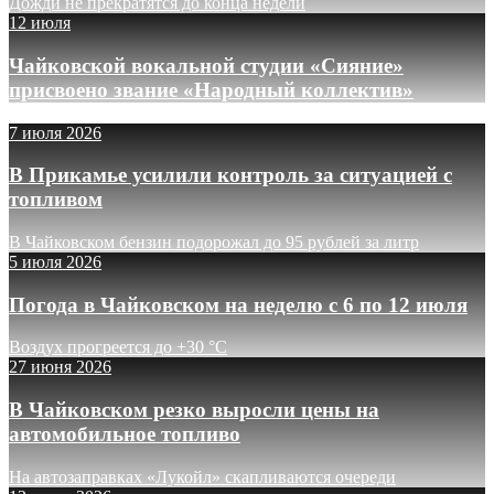
Дожди не прекратятся до конца недели
12 июля
Чайковской вокальной студии «Сияние»
присвоено звание «Народный коллектив»
7 июля 2026
В Прикамье усилили контроль за ситуацией с
топливом
В Чайковском бензин подорожал до 95 рублей за литр
5 июля 2026
Погода в Чайковском на неделю с 6 по 12 июля
Воздух прогреется до +30 °C
27 июня 2026
В Чайковском резко выросли цены на
автомобильное топливо
На автозаправках «Лукойл» скапливаются очереди