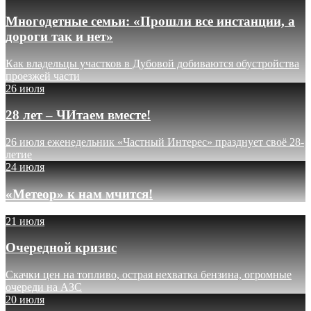
Многодетные семьи: «Прошли все инстанции, а
дороги так и нет»
Как владельцы участков в Дубовой добиваются обустройства
проезжей части
26 июля
28 лет – ЧИтаем вместе!
26 июля еженедельник «Частный Интерес» празднует своё 28-
летие
24 июля
«Метеор» к нам мчится!
21 июля
Очередной кризис
Скачки цен на топливо, острая нехватка бензина, огромные
очереди на АЗС
20 июля