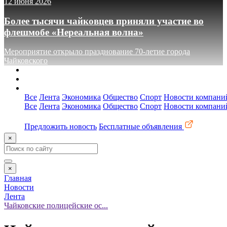
12 июня 2026
Более тысячи чайковцев приняли участие во
флешмобе «Нереальная волна»
Мероприятие открыло празднование 70-летие города
Чайковского
О сайте
Реклама
Контакты
Все
Лента
Экономика
Общество
Спорт
Новости компани
Все
Лента
Экономика
Общество
Спорт
Новости компани
Предложить новость
Бесплатные объявления
×
×
Главная
Новости
Лента
Чайковские полицейские ос...