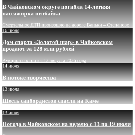
В Чайковском округе погибла 14-летняя
пассажирка питбайка
Смертельное ДТП произошло на дороге Ваньки – Степаново
16 июля
Дом спорта «Золотой шар» в Чайковском
продают за 128 млн рублей
Аукцион состоится 12 августа 2026 года
14 июля
В потоке творчества
13 июля
Шесть сапбордистов спасли на Каме
13 июля
Погода в Чайковском на неделю с 13 по 19 июля