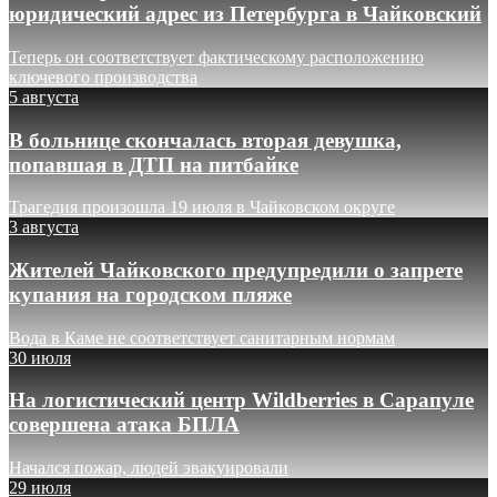
юридический адрес из Петербурга в Чайковский
Теперь он соответствует фактическому расположению
ключевого производства
5 августа
В больнице скончалась вторая девушка,
попавшая в ДТП на питбайке
Трагедия произошла 19 июля в Чайковском округе
3 августа
Жителей Чайковского предупредили о запрете
купания на городском пляже
Вода в Каме не соответствует санитарным нормам
30 июля
На логистический центр Wildberries в Сарапуле
совершена атака БПЛА
Начался пожар, людей эвакуировали
29 июля