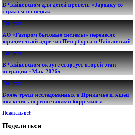
В Чайковском для детей провели «Зарядку со
стражем порядка»
7 августа
АО «Газпром бытовые системы» перенесло
юридический адрес из Петербурга в Чайковский
7 августа
В Чайковском округе стартует второй этап
операции «Мак-2026»
7 августа
Более трети исследованных в Прикамье клещей
оказались переносчиками боррелиоза
Показать всё
Поделиться