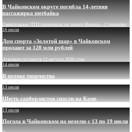
В Чайковском округе погибла 14-летняя
пассажирка питбайка
Смертельное ДТП произошло на дороге Ваньки – Степаново
16 июля
Дом спорта «Золотой шар» в Чайковском
продают за 128 млн рублей
Аукцион состоится 12 августа 2026 года
14 июля
В потоке творчества
13 июля
Шесть сапбордистов спасли на Каме
13 июля
Погода в Чайковском на неделю с 13 по 19 июля