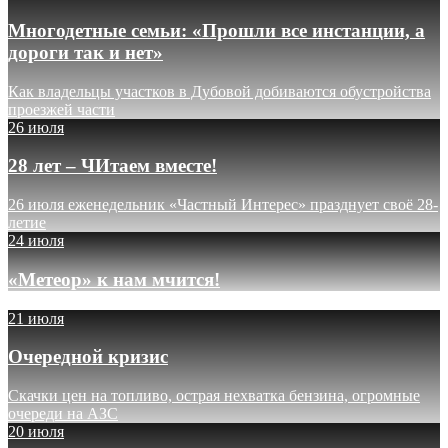
Многодетные семьи: «Прошли все инстанции, а
дороги так и нет»
Как владельцы участков в Дубовой добиваются обустройства
проезжей части
26 июля
28 лет – ЧИтаем вместе!
26 июля еженедельник «Частный Интерес» празднует своё 28-
летие
24 июля
«Метеор» к нам мчится!
21 июля
Очередной кризис
Скачки цен на топливо, острая нехватка бензина, огромные
очереди на АЗС
20 июля