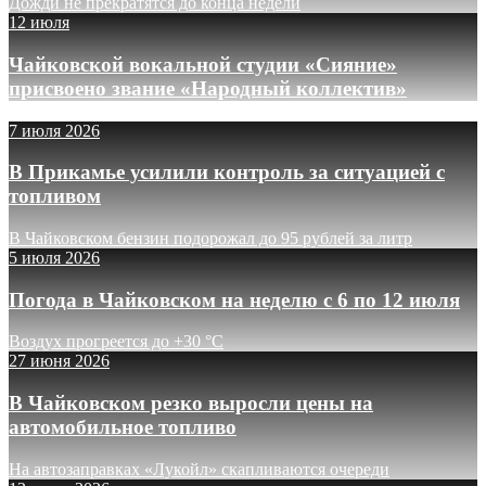
Дожди не прекратятся до конца недели
12 июля
Чайковской вокальной студии «Сияние»
присвоено звание «Народный коллектив»
7 июля 2026
В Прикамье усилили контроль за ситуацией с
топливом
В Чайковском бензин подорожал до 95 рублей за литр
5 июля 2026
Погода в Чайковском на неделю с 6 по 12 июля
Воздух прогреется до +30 °C
27 июня 2026
В Чайковском резко выросли цены на
автомобильное топливо
На автозаправках «Лукойл» скапливаются очереди