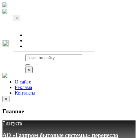
×
О сайте
Реклама
Контакты
×
О сайте
Реклама
Контакты
×
Главное
7 августа
АО «Газпром бытовые системы» перенесло