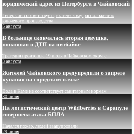
юридический адрес из Петербурга в Чайковский
Теперь он соответствует фактическому расположению
ключевого производства
5 августа
В больнице скончалась вторая девушка,
попавшая в ДТП на питбайке
Трагедия произошла 19 июля в Чайковском округе
3 августа
Жителей Чайковского предупредили о запрете
купания на городском пляже
Вода в Каме не соответствует санитарным нормам
30 июля
На логистический центр Wildberries в Сарапуле
совершена атака БПЛА
Начался пожар, людей эвакуировали
29 июля