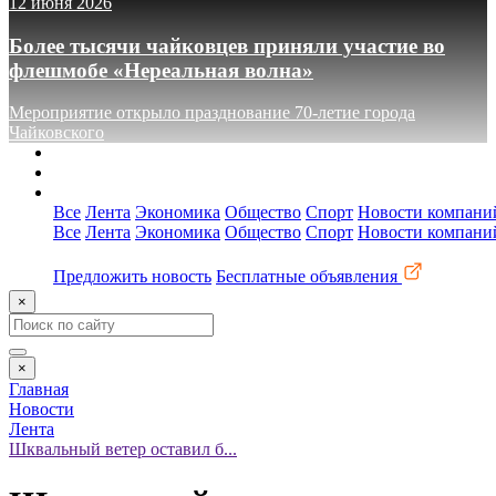
12 июня 2026
Более тысячи чайковцев приняли участие во
флешмобе «Нереальная волна»
Мероприятие открыло празднование 70-летие города
Чайковского
О сайте
Реклама
Контакты
Все
Лента
Экономика
Общество
Спорт
Новости компани
Все
Лента
Экономика
Общество
Спорт
Новости компани
Предложить новость
Бесплатные объявления
×
×
Главная
Новости
Лента
Шквальный ветер оставил б...