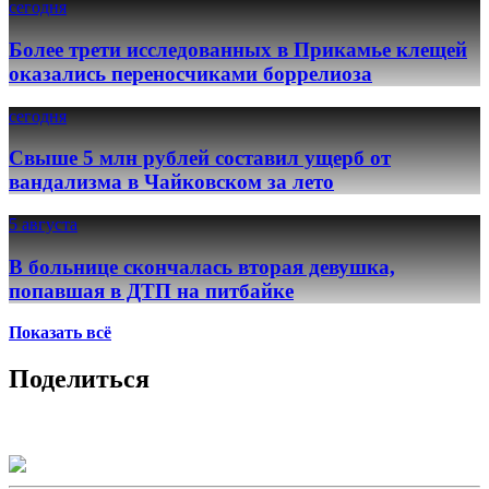
сегодня
Более трети исследованных в Прикамье клещей
оказались переносчиками боррелиоза
сегодня
Свыше 5 млн рублей составил ущерб от
вандализма в Чайковском за лето
5 августа
В больнице скончалась вторая девушка,
попавшая в ДТП на питбайке
Показать всё
Поделиться