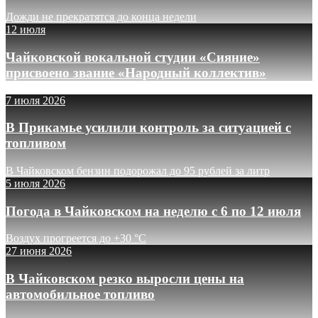
Дожди не прекратятся до конца недели
12 июля
Чайковской вокальной студии «Сияние»
присвоено звание «Народный коллектив»
7 июля 2026
В Прикамье усилили контроль за ситуацией с
топливом
В Чайковском бензин подорожал до 95 рублей за литр
5 июля 2026
Погода в Чайковском на неделю с 6 по 12 июля
Воздух прогреется до +30 °C
27 июня 2026
В Чайковском резко выросли цены на
автомобильное топливо