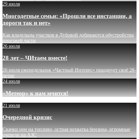
29 июля
Многодетные семьи: «Прошли все инстанции, а
дороги так и нет»
Как владельцы участков в Дубовой добиваются обустройства
проезжей части
26 июля
28 лет – ЧИтаем вместе!
26 июля еженедельник «Частный Интерес» празднует своё 28-
летие
24 июля
«Метеор» к нам мчится!
21 июля
Очередной кризис
Скачки цен на топливо, острая нехватка бензина, огромные
очереди на АЗС