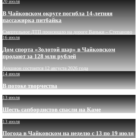
20 июля
В Чайковском округе погибла 14-летняя
пассажирка питбайка
Смертельное ДТП произошло на дороге Ваньки – Степаново
16 июля
Дом спорта «Золотой шар» в Чайковском
продают за 128 млн рублей
Аукцион состоится 12 августа 2026 года
14 июля
В потоке творчества
13 июля
Шесть сапбордистов спасли на Каме
13 июля
Погода в Чайковском на неделю с 13 по 19 июля