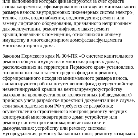
или выполнение которых финансируются за счет средств
фонда капремонта, сформированного исходя из минимального
размера взноса: внутридомовых инженерных систем электро-,
тепло-, газо-, водоснабжения, водоотведения; ремонт или
замену лифтового оборудования, признанного непригодным
для эксплуатации, ремонт лифтовых шахт; ремонт
крыши;подвальных помещений, относящихся к общему
имуществу в многоквартирном доме;фасада;фундамента
многоквартирного дома.
Законом Пермского края № 304-ПК «О системе капитального
ремонта общего имущества в многоквартирных домах,
расположенных на территории Пермского края» установлено,
что дополнительно за счет средств фонда капремонта,
сформированного исходя из минимального размера взноса,
финансируются работы по:утеплению фасада;переустройству
невентилируемой крыши на вентилируемую;устройству
выходов на кровлю;установке коллективных (общедомовых)
приборов учета;разработке проектной документации в случае,
если законодательством РФ требуется ее разработка;
осуществлению строительного контроля;ремонту несущих
конструкций многоквартирного дома; устройству или
ремонту систем противопожарной автоматики и
дымоудаления; устройству или ремонту системы
мусороудаления; ремонту балконных плит; ремонту козырьков