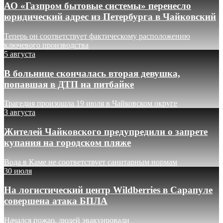
АО «Газпром бытовые системы» перенесло
юридический адрес из Петербурга в Чайковский
Теперь он соответствует фактическому расположению
ключевого производства
5 августа
В больнице скончалась вторая девушка,
попавшая в ДТП на питбайке
Трагедия произошла 19 июля в Чайковском округе
3 августа
Жителей Чайковского предупредили о запрете
купания на городском пляже
Вода в Каме не соответствует санитарным нормам
30 июля
На логистический центр Wildberries в Сарапуле
совершена атака БПЛА
Начался пожар, людей эвакуировали