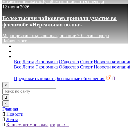
На автозаправках «Лукойл» скапливаются очереди
12 июня 2026
Более тысячи чайковцев приняли участие во
флешмобе «Нереальная волна»
Мероприятие открыло празднование 70-летие города
Чайковского
О сайте
Реклама
Контакты
Все
Лента
Экономика
Общество
Спорт
Новости компани
Все
Лента
Экономика
Общество
Спорт
Новости компани
Предложить новость
Бесплатные объявления
×
×
Главная
Новости
Лента
Капремонт многоквартирных...