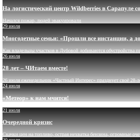
На логистический центр Wildberries в Сарапуле
Начался пожар, людей эвакуировали
29 июля
Многодетные семьи: «Прошли все инстанции, а до
Как владельцы участков в Дубовой добиваются обустройства п
26 июля
28 лет – ЧИтаем вместе!
26 июля еженедельник «Частный Интерес» празднует своё 28-л
24 июля
«Метеор» к нам мчится!
21 июля
Очередной кризис
Скачки цен на топливо, острая нехватка бензина, огромные оч
20 июля