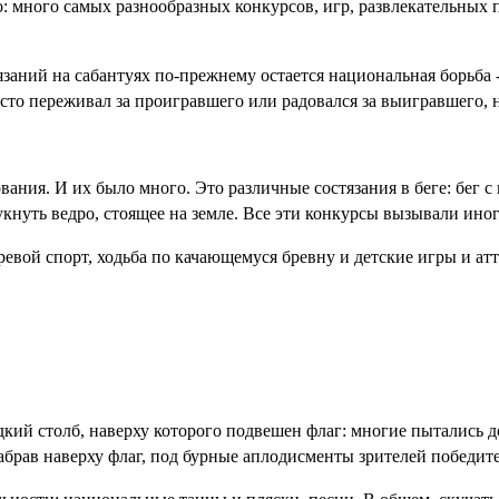
ло: много самых разнообразных конкурсов, игр, развлекательных
аний на сабантуях по-прежнему остается национальная борьба 
росто переживал за проигравшего или радовался за выигравшего
ния. И их было много. Это различные состязания в беге: бег с
укнуть ведро, стоящее на земле. Все эти конкурсы вызывали ино
ревой спорт, ходьба по качающемуся бревну и детские игры и а
ий столб, наверху которого подвешен флаг: многие пытались доб
абрав наверху флаг, под бурные аплодисменты зрителей победител