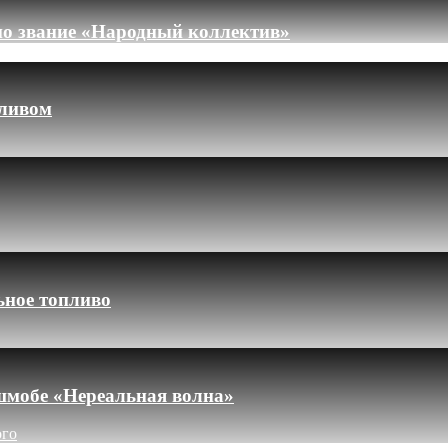
но звание «Народный коллектив»
пливом
ьное топливо
шмобе «Нереальная волна»
ого