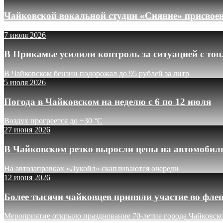
Чайковской вокальной студии «Сияние» присвое
7 июля 2026
В Прикамье усилили контроль за ситуацией с то
В Чайковском бензин подорожал до 95 рублей за литр
5 июля 2026
Погода в Чайковском на неделю с 6 по 12 июля
Воздух прогреется до +30 °C
27 июня 2026
В Чайковском резко выросли цены на автомобил
На автозаправках «Лукойл» скапливаются очереди
12 июня 2026
Более тысячи чайковцев приняли участие во фле
Мероприятие открыло празднование 70-летие города Чайковск