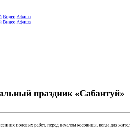
й
Видео
Афиша
й
Видео
Афиша
альный праздник «Сабантуй»
есенних полевых работ, перед началом косовицы, когда для жит