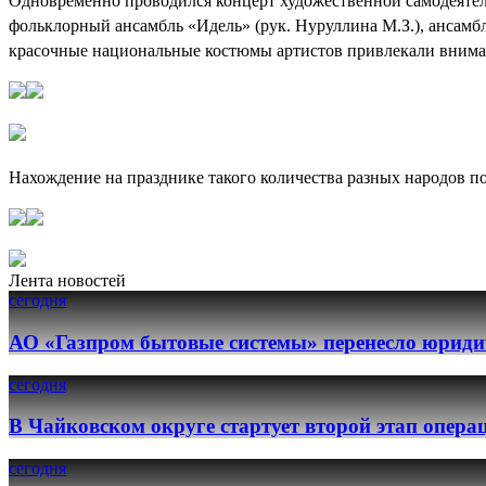
Одновременно проводился концерт художественной самодеятель
фольклорный ансамбль «Идель» (рук. Нуруллина М.З.), ансамбл
красочные национальные костюмы артистов привлекали вниман
Нахождение на празднике такого количества разных народов по
Лента новостей
сегодня
АО «Газпром бытовые системы» перенесло юридич
сегодня
В Чайковском округе стартует второй этап опер
сегодня