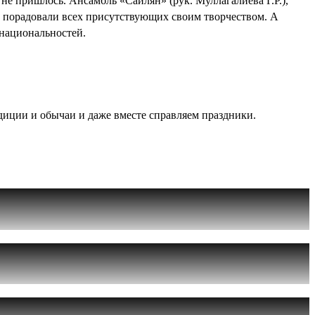
е пришлось. Ансамбль «Сайлян» (рук. Муллагалиева Г.Р.),
ни порадовали всех присутствующих своим творчеством. А
национальностей.
диции и обычаи и даже вместе справляем праздники.