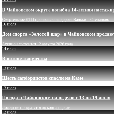
В Чайковском округе погибла 14-летняя пассажи
Смертельное ДТП произошло на дороге Ваньки – Степаново
16 июля
Дом спорта «Золотой шар» в Чайковском продают
Аукцион состоится 12 августа 2026 года
14 июля
В потоке творчества
13 июля
Шесть сапбордистов спасли на Каме
13 июля
Погода в Чайковском на неделю с 13 по 19 июля
Дожди не прекратятся до конца недели
12 июля