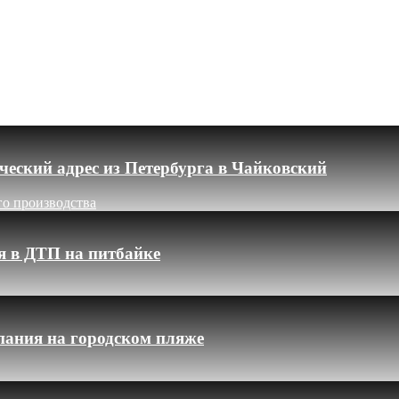
еский адрес из Петербурга в Чайковский
го производства
я в ДТП на питбайке
пания на городском пляже