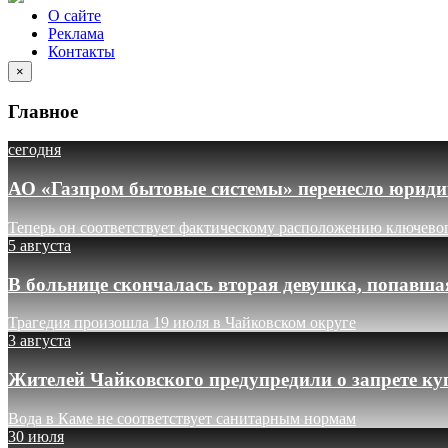
О сайте
Реклама
Контакты
×
Главное
сегодня
АО «Газпром бытовые системы» перенесло юридич
Теперь он соответствует фактическому расположению ключево
5 августа
В больнице скончалась вторая девушка, попавша
Трагедия произошла 19 июля в Чайковском округе
3 августа
Жителей Чайковского предупредили о запрете ку
Вода в Каме не соответствует санитарным нормам
30 июля