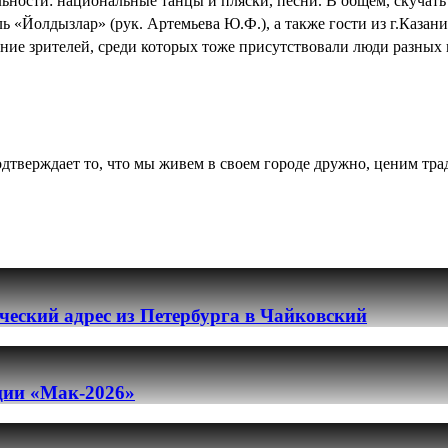
ности: национальные танцы и пляски, песни. В общем, скучать н
ь «Йолдызлар» (рук. Артемьева Ю.Ф.), а также гости из г.Каза
ие зрителей, среди которых тоже присутствовали люди разных 
дтверждает то, что мы живем в своем городе дружно, ценим тра
еский адрес из Петербурга в Чайковский
ации «Мак-2026»