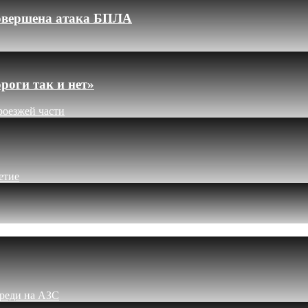
 совершена атака БПЛА
роги так и нет»
роезжей части
етие
ереди на АЗС