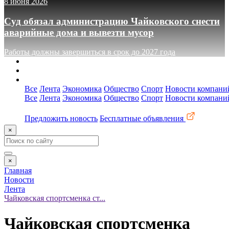
8 июня 2026
Суд обязал администрацию Чайковского снести
аварийные дома и вывезти мусор
Работы должны завершиться в срок до 2027 года
О сайте
Реклама
Контакты
Все
Лента
Экономика
Общество
Спорт
Новости компани
Все
Лента
Экономика
Общество
Спорт
Новости компани
Предложить новость
Бесплатные объявления
×
×
Главная
Новости
Лента
Чайковская спортсменка ст...
Чайковская спортсменка