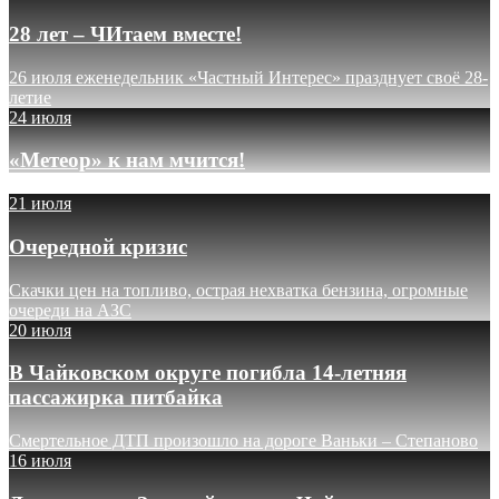
28 лет – ЧИтаем вместе!
26 июля еженедельник «Частный Интерес» празднует своё 28-
летие
24 июля
«Метеор» к нам мчится!
21 июля
Очередной кризис
Скачки цен на топливо, острая нехватка бензина, огромные
очереди на АЗС
20 июля
В Чайковском округе погибла 14-летняя
пассажирка питбайка
Смертельное ДТП произошло на дороге Ваньки – Степаново
16 июля