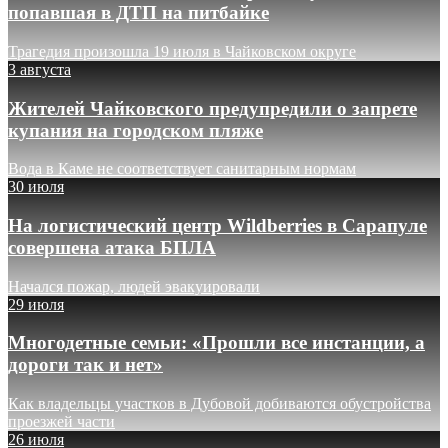
попавшая в ДТП на питбайке
Трагедия произошла 19 июля в Чайковском округе
3 августа
Жителей Чайковского предупредили о запрете
купания на городском пляже
Вода в Каме не соответствует санитарным нормам
30 июля
На логистический центр Wildberries в Сарапуле
совершена атака БПЛА
Начался пожар, людей эвакуировали
29 июля
Многодетные семьи: «Прошли все инстанции, а
дороги так и нет»
Как владельцы участков в Дубовой добиваются обустройства
проезжей части
26 июля