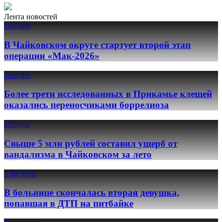
Лента новостей
сегодня
В Чайковском округе стартует второй этап
операции «Мак-2026»
сегодня
Более трети исследованных в Прикамье клещей
оказались переносчиками боррелиоза
сегодня
Свыше 5 млн рублей составил ущерб от
вандализма в Чайковском за лето
5 августа
В больнице скончалась вторая девушка,
попавшая в ДТП на питбайке