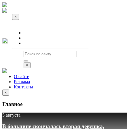
×
О сайте
Реклама
Контакты
×
О сайте
Реклама
Контакты
×
Главное
5 августа
В больнице скончалась вторая девушка,