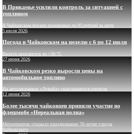
В Прикамье усилили контроль за ситуацией с
топливом
В Чайковском бензин подорожал до 95 рублей за литр
5 июля 2026
Погода в Чайковском на неделю с 6 по 12 июля
Воздух прогреется до +30 °C
27 июня 2026
В Чайковском резко выросли цены на
автомобильное топливо
На автозаправках «Лукойл» скапливаются очереди
12 июня 2026
Более тысячи чайковцев приняли участие во
флешмобе «Нереальная волна»
Мероприятие открыло празднование 70-летие города
Чайковского