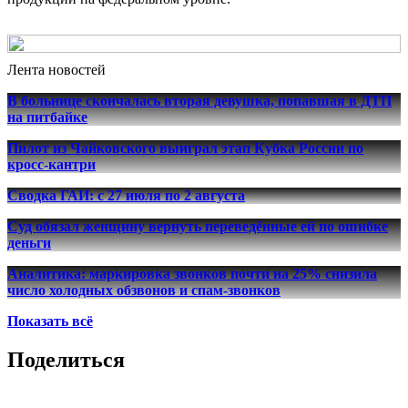
Лента новостей
В больнице скончалась вторая девушка, попавшая в ДТП
на питбайке
Пилот из Чайковского выиграл этап Кубка России по
кросс-кантри
Сводка ГАИ: с 27 июля по 2 августа
Суд обязал женщину вернуть переведённые ей по ошибке
деньги
Аналитика: маркировка звонков почти на 25% снизила
число холодных обзвонов и спам-звонков
Показать всё
Поделиться