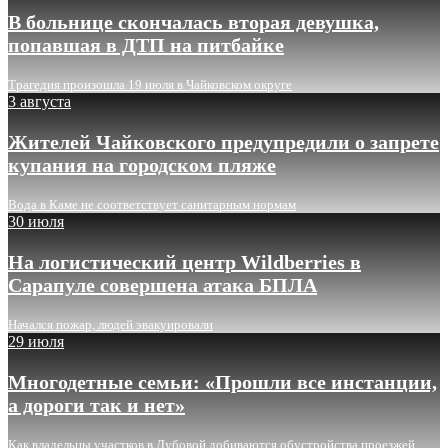
В больнице скончалась вторая девушка,
попавшая в ДТП на питбайке
Трагедия произошла 19 июля в Чайковском округе
3 августа
Жителей Чайковского предупредили о запрете
купания на городском пляже
Вода в Каме не соответствует санитарным нормам
30 июля
На логистический центр Wildberries в
Сарапуле совершена атака БПЛА
Начался пожар, людей эвакуировали
29 июля
Многодетные семьи: «Прошли все инстанции,
а дороги так и нет»
Как владельцы участков в Дубовой добиваются обустройства проезжей