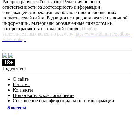
Распространяется бесплатно. Редакция не несет
ответственности за достоверность информации,
содержащейся в рекламных объявлениях и сообщениях
пользователей сайта. Редакция не предоставляет справочной
информации. Материалы обозначенные символом PR
распространяются на платной основе.
Подбор
уплотнительных колец по размеру
https://www.binrti.ru/podbor-
kolec-onlajn
18+
Поделиться
О сайте
Реклама
Контакты
Пользовательское соглашение
Соглашение о конфиденциальности информации
5 августа
5 августа
5 августа
5 августа
4 августа