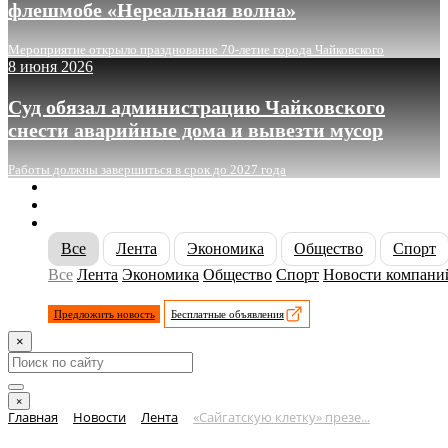
флешмобе «Нереальная волна»
Мероприятие открыло празднование 70-летие города Чайковского
8 июня 2026
Суд обязал администрацию Чайковского
снести аварийные дома и вывезти мусор
Работы должны завершиться в срок до 2027 года
О сайте
Реклама
Контакты
Все
Лента
Экономика
Общество
Спорт
Все
Лента
Экономика
Общество
Спорт
Новости компани
Предложить новость
Бесплатные объявления
×
×
Главная
Новости
Лента
«Сайгатскую клетку» презе...