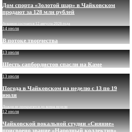
Дом спорта «Золотой шар» в Чайковском
продают за 128 млн рублей
Аукцион состоится 12 августа 2026 года
14 июля
В потоке творчества
13 июля
Шесть сапбордистов спасли на Каме
13 июля
Погода в Чайковском на неделю с 13 по 19
июля
Дожди не прекратятся до конца недели
12 июля
Чайковской вокальной студии «Сияние»
присвоено звание «Народный коллектив»