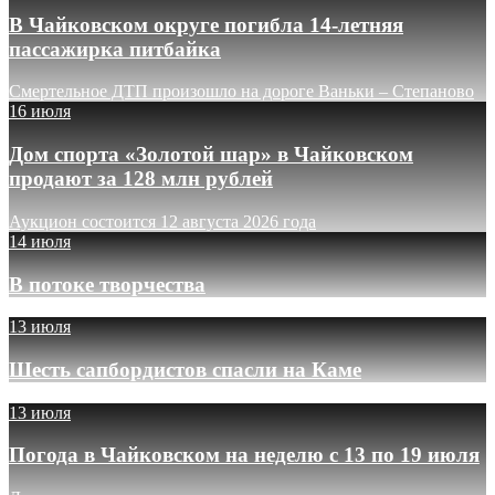
В Чайковском округе погибла 14-летняя
пассажирка питбайка
Смертельное ДТП произошло на дороге Ваньки – Степаново
16 июля
Дом спорта «Золотой шар» в Чайковском
продают за 128 млн рублей
Аукцион состоится 12 августа 2026 года
14 июля
В потоке творчества
13 июля
Шесть сапбордистов спасли на Каме
13 июля
Погода в Чайковском на неделю с 13 по 19 июля