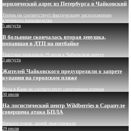
юридический адрес из Петербурга в Чайковский
Теперь он соответствует фактическому расположению
ключевого производства
5 августа
В больнице скончалась вторая девушка,
попавшая в ДТП на питбайке
Трагедия произошла 19 июля в Чайковском округе
3 августа
Жителей Чайковского предупредили о запрете
купания на городском пляже
Вода в Каме не соответствует санитарным нормам
30 июля
На логистический центр Wildberries в Сарапуле
совершена атака БПЛА
Начался пожар, людей эвакуировали
29 июля