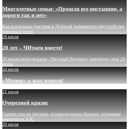
Многодетные семьи: «Прошли все инстанции, а
дороги так и нет»
Как владельцы участков в Дубовой добиваются обустройства
проезжей части
26 июля
28 лет – ЧИтаем вместе!
26 июля еженедельник «Частный Интерес» празднует своё 28-
летие
24 июля
«Метеор» к нам мчится!
21 июля
Очередной кризис
Скачки цен на топливо, острая нехватка бензина, огромные
очереди на АЗС
20 июля