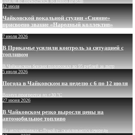
Дожди не прекратятся до конца недели
12 июля
Чайковской вокальной студии «Сияние»
присвоено звание «Народный коллектив»
7 июля 2026
В Прикамье усилили контроль за ситуацией с
топливом
В Чайковском бензин подорожал до 95 рублей за литр
5 июля 2026
Погода в Чайковском на неделю с 6 по 12 июля
Воздух прогреется до +30 °C
27 июня 2026
В Чайковском резко выросли цены на
автомобильное топливо
На автозаправках «Лукойл» скапливаются очереди