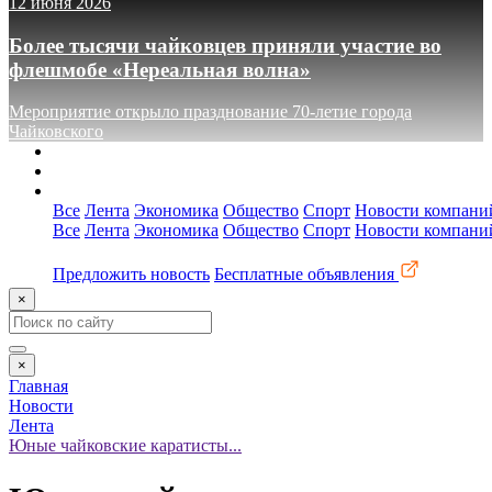
12 июня 2026
Более тысячи чайковцев приняли участие во
флешмобе «Нереальная волна»
Мероприятие открыло празднование 70-летие города
Чайковского
О сайте
Реклама
Контакты
Все
Лента
Экономика
Общество
Спорт
Новости компани
Все
Лента
Экономика
Общество
Спорт
Новости компани
Предложить новость
Бесплатные объявления
×
×
Главная
Новости
Лента
Юные чайковские каратисты...