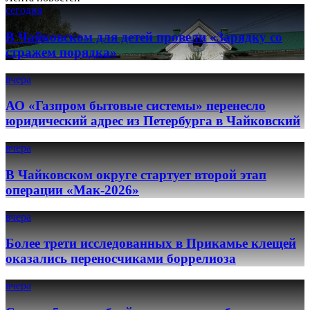
сегодня
В Чайковском для детей провели «Зарядку со
стражем порядка»
вчера
АО «Газпром бытовые системы» перенесло
юридический адрес из Петербурга в Чайковский
вчера
В Чайковском округе стартует второй этап
операции «Мак-2026»
вчера
Более трети исследованных в Прикамье клещей
оказались переносчиками боррелиоза
вчера