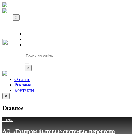
×
О сайте
Реклама
Контакты
×
О сайте
Реклама
Контакты
×
Главное
вчера
АО «Газпром бытовые системы» перенесло