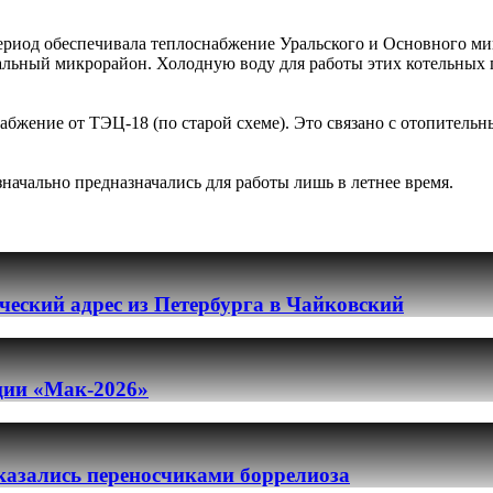
период обеспечивала теплоснабжение Уральского и Основного ми
альный микрорайон. Холодную воду для работы этих котельных 
набжение от ТЭЦ-18 (по старой схеме). Это связано с отопител
ачально предназначались для работы лишь в летнее время.
еский адрес из Петербурга в Чайковский
ации «Мак-2026»
казались переносчиками боррелиоза