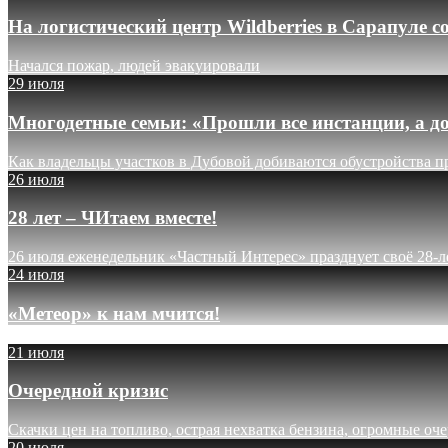
На логистический центр Wildberries в Сарапуле
Начался пожар, людей эвакуировали
29 июля
Многодетные семьи: «Прошли все инстанции, а до
Как владельцы участков в Дубовой добиваются обустройства п
26 июля
28 лет – ЧИтаем вместе!
26 июля еженедельник «Частный Интерес» празднует своё 28-л
24 июля
«Метеор» к нам мчится!
21 июля
Очередной кризис
Скачки цен на топливо, острая нехватка бензина, огромные оч
20 июля