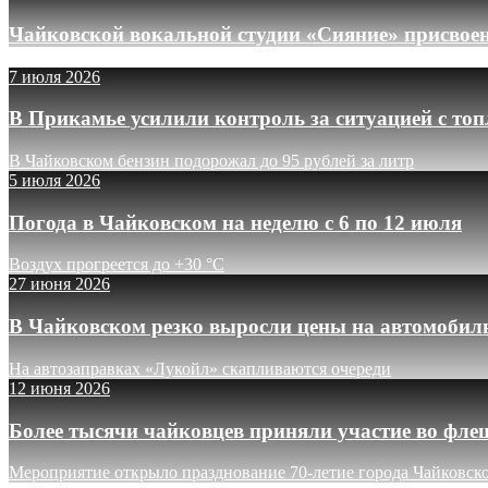
Чайковской вокальной студии «Сияние» присвое
7 июля 2026
В Прикамье усилили контроль за ситуацией с то
В Чайковском бензин подорожал до 95 рублей за литр
5 июля 2026
Погода в Чайковском на неделю с 6 по 12 июля
Воздух прогреется до +30 °C
27 июня 2026
В Чайковском резко выросли цены на автомобил
На автозаправках «Лукойл» скапливаются очереди
12 июня 2026
Более тысячи чайковцев приняли участие во фле
Мероприятие открыло празднование 70-летие города Чайковск