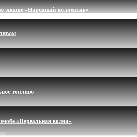
но звание «Народный коллектив»
пливом
ьное топливо
шмобе «Нереальная волна»
ого