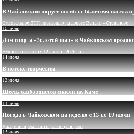
В Чайковском округе погибла 14-летняя пассажи
Смертельное ДТП произошло на дороге Ваньки – Степаново
16 июля
Дом спорта «Золотой шар» в Чайковском продают
Аукцион состоится 12 августа 2026 года
14 июля
В потоке творчества
13 июля
Шесть сапбордистов спасли на Каме
13 июля
Погода в Чайковском на неделю с 13 по 19 июля
Дожди не прекратятся до конца недели
12 июля