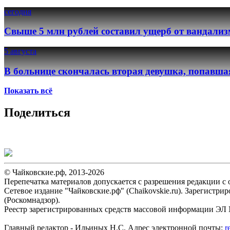
сегодня
Свыше 5 млн рублей составил ущерб от вандализ
5 августа
В больнице скончалась вторая девушка, попавша
Показать всё
Поделиться
© Чайковские.рф, 2013-2026
Перепечатка материалов допускается с разрешения редакции с о
Сетевое издание "Чайковские.рф" (Chaikovskie.ru). Зарегист
(Роскомнадзор).
Реестр зарегистрированных средств массовой информации ЭЛ №
Главный редактор - Ильиных Н.С. Адрес электронной почты:
r