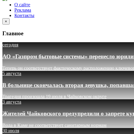
О сайте
Реклама
Контакты
×
Главное
сегодня
АО «Газпром бытовые системы» перенесло юридич
Теперь он соответствует фактическому расположению ключево
5 августа
В больнице скончалась вторая девушка, попавша
Трагедия произошла 19 июля в Чайковском округе
3 августа
Жителей Чайковского предупредили о запрете ку
Вода в Каме не соответствует санитарным нормам
30 июля