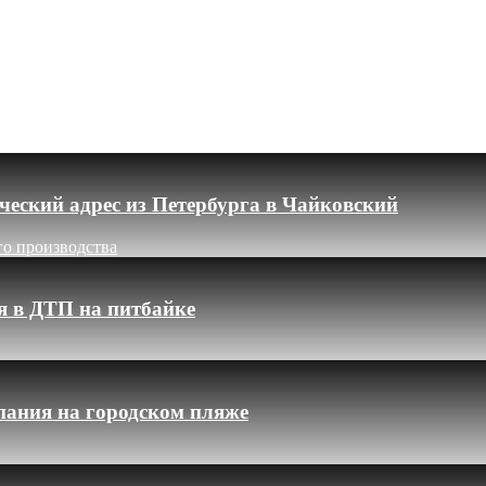
еский адрес из Петербурга в Чайковский
го производства
я в ДТП на питбайке
пания на городском пляже