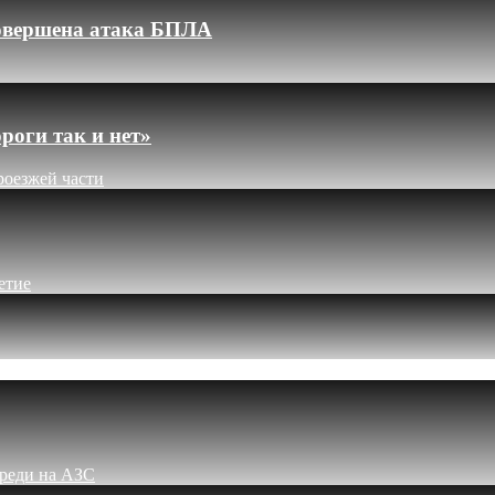
 совершена атака БПЛА
роги так и нет»
роезжей части
етие
ереди на АЗС