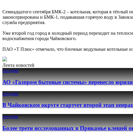
Семнадцатого сентября БМК-2 – котельная, которая в тёплый 
законсервирована и БМК-1, подававшая горячую воду в Завокз
служба предприятия.
Уже второй год город в холодный период переходит на теплос
водоснабжения города Чайковского.
ПАО «Т Плюс» отмечало, что блочные модульные котельные изн
Лента новостей
сегодня
АО «Газпром бытовые системы» перенесло юридич
сегодня
В Чайковском округе стартует второй этап опер
сегодня
Более трети исследованных в Прикамье клещей о