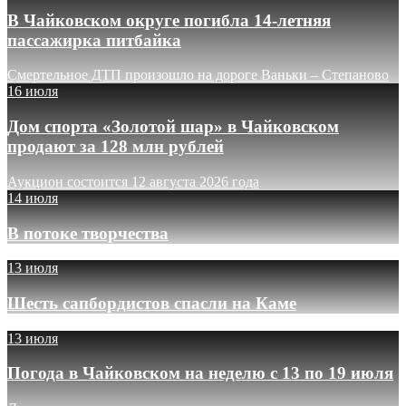
В Чайковском округе погибла 14-летняя
пассажирка питбайка
Смертельное ДТП произошло на дороге Ваньки – Степаново
16 июля
Дом спорта «Золотой шар» в Чайковском
продают за 128 млн рублей
Аукцион состоится 12 августа 2026 года
14 июля
В потоке творчества
13 июля
Шесть сапбордистов спасли на Каме
13 июля
Погода в Чайковском на неделю с 13 по 19 июля