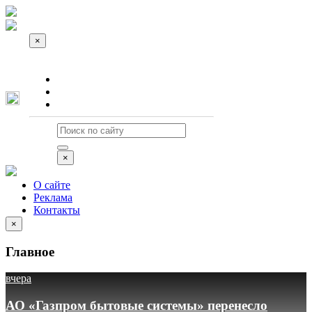
×
О сайте
Реклама
Контакты
×
О сайте
Реклама
Контакты
×
Главное
вчера
АО «Газпром бытовые системы» перенесло