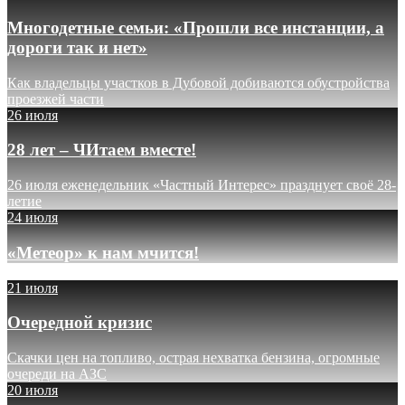
Многодетные семьи: «Прошли все инстанции, а
дороги так и нет»
Как владельцы участков в Дубовой добиваются обустройства
проезжей части
26 июля
28 лет – ЧИтаем вместе!
26 июля еженедельник «Частный Интерес» празднует своё 28-
летие
24 июля
«Метеор» к нам мчится!
21 июля
Очередной кризис
Скачки цен на топливо, острая нехватка бензина, огромные
очереди на АЗС
20 июля