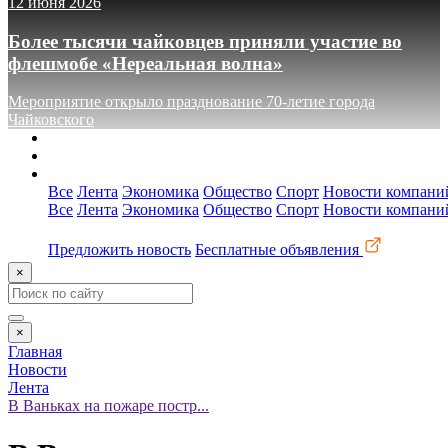
12 июня 2026
Более тысячи чайковцев приняли участие во
флешмобе «Нереальная волна»
Мероприятие открыло празднование 70-летие города
Чайковского
О сайте
Реклама
Контакты
Все
Лента
Экономика
Общество
Спорт
Новости компани
Все
Лента
Экономика
Общество
Спорт
Новости компани
Предложить новость
Бесплатные объявления
×
×
Главная
Новости
Лента
В Ваньках на пожаре постр...