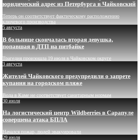
юридический адрес из Петербурга в Чайковский
Теперь он соответствует фактическому расположению
ключевого производства
5 августа
В больнице скончалась вторая девушка,
попавшая в ДТП на питбайке
Трагедия произошла 19 июля в Чайковском округе
3 августа
Жителей Чайковского предупредили о запрете
купания на городском пляже
Вода в Каме не соответствует санитарным нормам
30 июля
На логистический центр Wildberries в Сарапуле
совершена атака БПЛА
Начался пожар, людей эвакуировали
29 июля