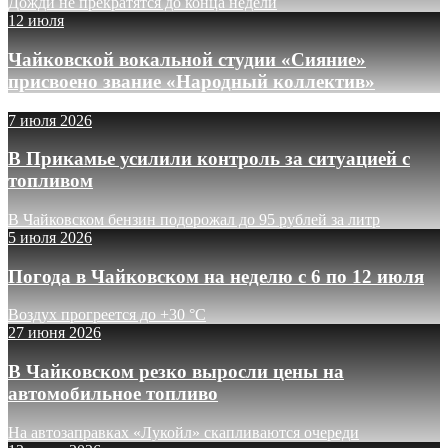
Дожди не прекратятся до конца недели
12 июля
Чайковской вокальной студии «Сияние»
присвоено звание «Народный коллектив»
7 июля 2026
В Прикамье усилили контроль за ситуацией с
топливом
В Чайковском бензин подорожал до 95 рублей за литр
5 июля 2026
Погода в Чайковском на неделю с 6 по 12 июля
Воздух прогреется до +30 °C
27 июня 2026
В Чайковском резко выросли цены на
автомобильное топливо
На автозаправках «Лукойл» скапливаются очереди