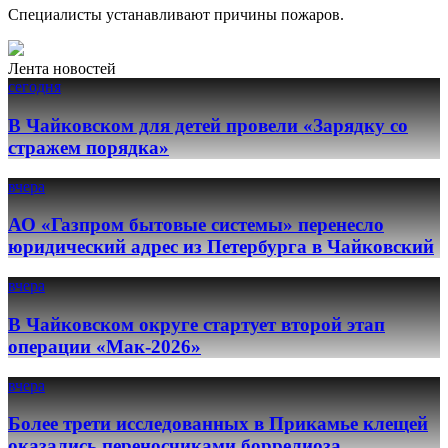
Специалисты устанавливают причины пожаров.
Лента новостей
сегодня
В Чайковском для детей провели «Зарядку со
стражем порядка»
вчера
АО «Газпром бытовые системы» перенесло
юридический адрес из Петербурга в Чайковский
вчера
В Чайковском округе стартует второй этап
операции «Мак-2026»
вчера
Более трети исследованных в Прикамье клещей
оказались переносчиками боррелиоза