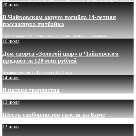
20 июля
В Чайковском округе погибла 14-летняя
пассажирка питбайка
Смертельное ДТП произошло на дороге Ваньки – Степаново
16 июля
Дом спорта «Золотой шар» в Чайковском
продают за 128 млн рублей
Аукцион состоится 12 августа 2026 года
14 июля
В потоке творчества
13 июля
Шесть сапбордистов спасли на Каме
13 июля