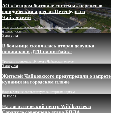
АО «Газпром бытовые системы» перенесло
юридический адрес из Петербурга в
Чайковский
Теперь он соответствует фактическому расположению ключевого
производства
5 августа
В больнице скончалась вторая девушка,
попавшая в ДТП на питбайке
Трагедия произошла 19 июля в Чайковском округе
3 августа
Жителей Чайковского предупредили о запрете
купания на городском пляже
Вода в Каме не соответствует санитарным нормам
30 июля
На логистический центр Wildberries в
Сарапуле совершена атака БПЛА