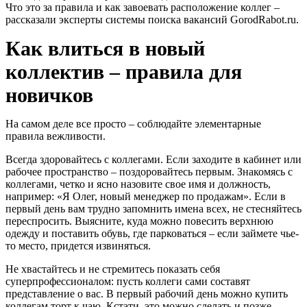
Что это за правила и как завоевать расположение коллег ‒
рассказали эксперты системы поиска вакансий GorodRabot.ru.
Как влиться в новый
коллектив ‒ правила для
новичков
На самом деле все просто ‒ соблюдайте элементарные
правила вежливости.
Всегда здоровайтесь с коллегами. Если заходите в кабинет или
рабочее пространство ‒ поздоровайтесь первым.
Знакомясь с
коллегами, четко и ясно назовите свое имя и должность,
например: «Я Олег, новый менеджер по продажам». Если в
первый день вам трудно запомнить имена всех, не стесняйтесь
переспросить.
Выясните, куда можно повесить верхнюю
одежду и поставить обувь, где парковаться ‒ если займете чье-
то место, придется извиняться.
Не хвастайтесь и не стремитесь показать себя
суперпрофессионалом: пусть коллеги сами составят
представление о вас.
В первый рабочий день можно купить
коллегам торт к чаю. Кстати, это можно сделать и позже,