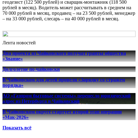
геодезист (122 500 рублей) и сварщик-монтажник (118 500
рублей в месяц).
Водитель может рассчитывать в среднем на
70 000 рублей в месяц, продавец ‒ на 23 500 рублей, менеджер
‒ на 33 000 рублей, слесарь ‒ на 40 000 рублей в месяц.
Лента новостей
Два проекта из Чайковского получат гранты общества
«Знание»
Долголетие по-чайковски
В Чайковском для детей провели «Зарядку со стражем
порядка»
АО «Газпром бытовые системы» перенесло юридический
адрес из Петербурга в Чайковский
В Чайковском округе стартует второй этап операции
«Мак-2026»
Показать всё