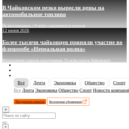
В Чайковском резко выросли цены на
автомобильное топливо
На автозаправках «Лукойл» скапливаются очереди
12 июня 2026
Более тысячи чайковцев приняли участие во
флешмобе «Нереальная волна»
Мероприятие открыло празднование 70-летие города Чайковского
О сайте
Реклама
Контакты
Все
Лента
Экономика
Общество
Спорт
Все
Лента
Экономика
Общество
Спорт
Новости компани
Предложить новость
Бесплатные объявления
×
×