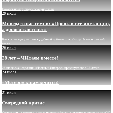
Начался пожар, людей эвакуировали
29 июля
Многодетные семьи: «Прошли все инстанции,
а дороги так и нет»
Как владельцы участков в Дубовой добиваются обустройства проезжей
части
26 июля
28 лет – ЧИтаем вместе!
26 июля еженедельник «Частный Интерес» празднует своё 28-летие
24 июля
«Метеор» к нам мчится!
21 июля
Очередной кризис
Скачки цен на топливо, острая нехватка бензина, огромные очереди на АЗС