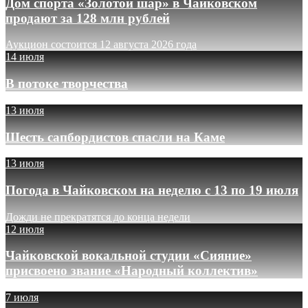
Дом спорта «Золотой шар» в Чайковском
продают за 128 млн рублей
Аукцион состоится 12 августа 2026 года
14 июля
В потоке творчества
13 июля
Шесть сапбордистов спасли на Каме
13 июля
Погода в Чайковском на неделю с 13 по 19 июля
Дожди не прекратятся до конца недели
12 июля
Чайковской вокальной студии «Сияние»
присвоено звание «Народный коллектив»
7 июля