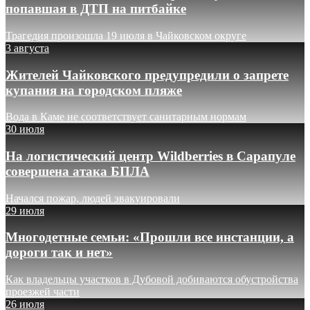
попавшая в ДТП на питбайке
Трагедия произошла 19 июля в Чайковском округе
3 августа
Жителей Чайковского предупредили о запрете
купания на городском пляже
Вода в Каме не соответствует санитарным нормам
30 июля
На логистический центр Wildberries в Сарапуле
совершена атака БПЛА
Начался пожар, людей эвакуировали
29 июля
Многодетные семьи: «Прошли все инстанции, а
дороги так и нет»
Как владельцы участков в Дубовой добиваются обустройства
проезжей части
26 июля