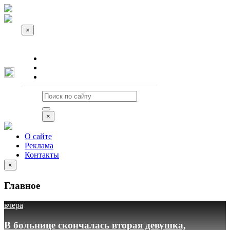
×
О сайте
Реклама
Контакты
×
О сайте
Реклама
Контакты
×
Главное
вчера
В больнице скончалась вторая девушка,