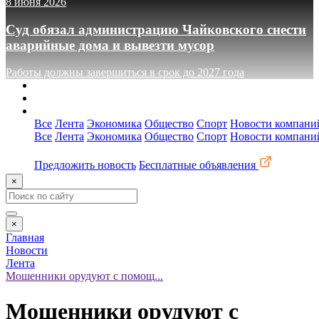
8 июня 2026
Суд обязал администрацию Чайковского снести
аварийные дома и вывезти мусор
Работы должны завершиться в срок до 2027 года
О сайте
Реклама
Контакты
Все
Лента
Экономика
Общество
Спорт
Новости компани
Все
Лента
Экономика
Общество
Спорт
Новости компани
Предложить новость
Бесплатные объявления
×
×
Главная
Новости
Лента
Мошенники орудуют с помощ...
Мошенники орудуют с