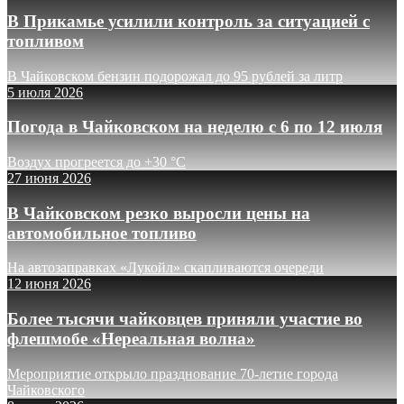
В Прикамье усилили контроль за ситуацией с
топливом
В Чайковском бензин подорожал до 95 рублей за литр
5 июля 2026
Погода в Чайковском на неделю с 6 по 12 июля
Воздух прогреется до +30 °C
27 июня 2026
В Чайковском резко выросли цены на
автомобильное топливо
На автозаправках «Лукойл» скапливаются очереди
12 июня 2026
Более тысячи чайковцев приняли участие во
флешмобе «Нереальная волна»
Мероприятие открыло празднование 70-летие города
Чайковского