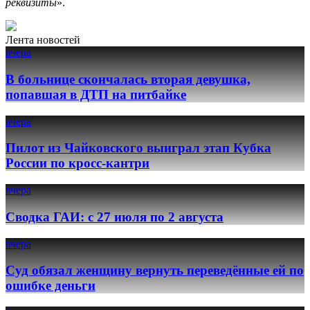
реквизиты
».
Лента новостей
вчера
В больнице скончалась вторая девушка,
попавшая в ДТП на питбайке
вчера
Пилот из Чайковского выиграл этап Кубка
России по кросс-кантри
вчера
Сводка ГАИ: с 27 июля по 2 августа
вчера
Суд обязал женщину вернуть переведённые ей по
ошибке деньги