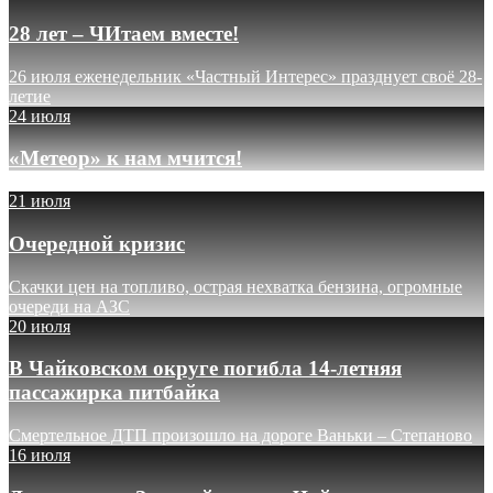
28 лет – ЧИтаем вместе!
26 июля еженедельник «Частный Интерес» празднует своё 28-
летие
24 июля
«Метеор» к нам мчится!
21 июля
Очередной кризис
Скачки цен на топливо, острая нехватка бензина, огромные
очереди на АЗС
20 июля
В Чайковском округе погибла 14-летняя
пассажирка питбайка
Смертельное ДТП произошло на дороге Ваньки – Степаново
16 июля