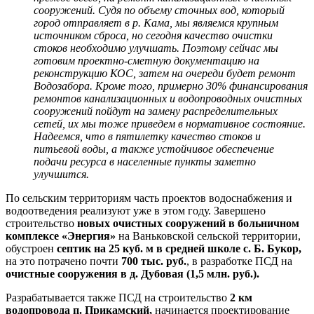
сооружений. Судя по объему сточных вод, который
город отправляет в р. Кама, мы являемся крупным
источником сброса, но сегодня качество очистки
стоков необходимо улучшать. Поэтому сейчас мы
готовим проектно-сметную документацию на
реконструкцию КОС, затем на очереди будет ремонт
Водозабора. Кроме того, примерно 30% финансирования
ремонтов канализационных и водопроводных очистных
сооружений пойдут на замену распределительных
сетей, их мы тоже приведем в нормативное состояние.
Надеемся, что в пятилетку качество стоков и
питьевой воды, а также устойчивое обеспечение
подачи ресурса в населенные пункты заметно
улучшится.
По сельским территориям часть проектов водоснабжения и
водоотведения реализуют уже в этом году. Завершено
строительство
новых очистных сооружений в больничном
комплексе «Энергия»
на Ваньковской сельской территории,
обустроен
септик на 25 куб. м в средней школе с. Б. Букор,
на это потрачено почти
700 тыс. руб.
, в разработке ПСД на
очистные сооружения в д. Дубовая (1,5 млн. руб.).
Разрабатывается также ПСД на строительство
2 км
водопровода п. Прикамский,
начинается проектирование