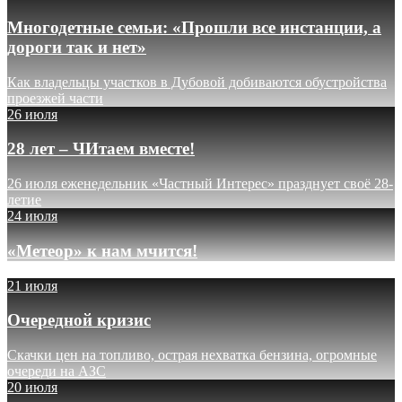
Многодетные семьи: «Прошли все инстанции, а
дороги так и нет»
Как владельцы участков в Дубовой добиваются обустройства
проезжей части
26 июля
28 лет – ЧИтаем вместе!
26 июля еженедельник «Частный Интерес» празднует своё 28-
летие
24 июля
«Метеор» к нам мчится!
21 июля
Очередной кризис
Скачки цен на топливо, острая нехватка бензина, огромные
очереди на АЗС
20 июля