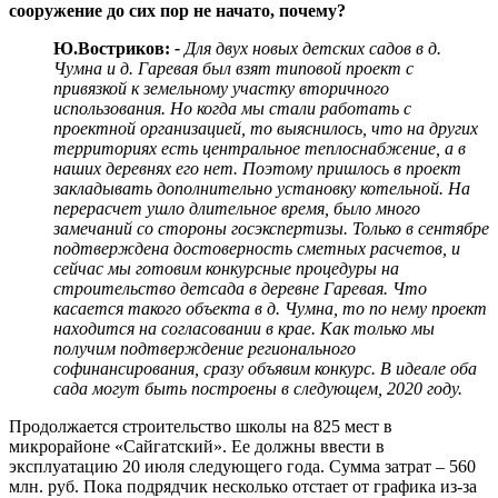
сооружение до сих пор не начато, почему?
Ю.Востриков:
-
Для двух новых детских садов в д.
Чумна и д. Гаревая был взят типовой проект с
привязкой к земельному участку вторичного
использования. Но когда мы стали работать с
проектной организацией, то выяснилось, что на других
территориях есть центральное теплоснабжение, а в
наших деревнях его нет. Поэтому пришлось в проект
закладывать дополнительно установку котельной. На
перерасчет ушло длительное время, было много
замечаний со стороны госэкспертизы. Только в сентябре
подтверждена достоверность сметных расчетов, и
сейчас мы готовим конкурсные процедуры на
строительство детсада в деревне Гаревая. Что
касается такого объекта в д. Чумна, то по нему проект
находится на согласовании в крае. Как только мы
получим подтверждение регионального
софинансирования, сразу объявим конкурс. В идеале оба
сада могут быть построены в следующем, 2020 году.
Продолжается строительство школы на 825 мест в
микрорайоне «Сайгатский». Ее должны ввести в
эксплуатацию 20 июля следующего года. Сумма затрат – 560
млн. руб. Пока подрядчик несколько отстает от графика из-за