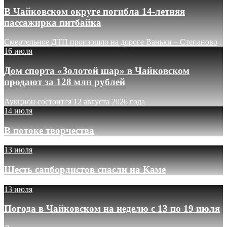
В Чайковском округе погибла 14-летняя
пассажирка питбайка
Смертельное ДТП произошло на дороге Ваньки – Степаново
16 июля
Дом спорта «Золотой шар» в Чайковском
продают за 128 млн рублей
Аукцион состоится 12 августа 2026 года
14 июля
В потоке творчества
13 июля
Шесть сапбордистов спасли на Каме
13 июля
Погода в Чайковском на неделю с 13 по 19 июля