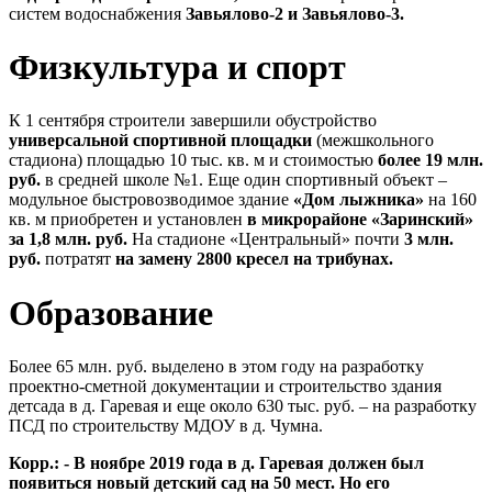
систем водоснабжения
Завьялово-2 и Завьялово-3.
Физкультура и спорт
К 1 сентября строители завершили обустройство
универсальной спортивной площадки
(межшкольного
стадиона) площадью 10 тыс. кв. м и стоимостью
более 19 млн.
руб.
в средней школе №1. Еще один спортивный объект –
модульное быстровозводимое здание
«Дом лыжника»
на 160
кв. м приобретен и установлен
в микрорайоне «Заринский»
за 1,8 млн. руб.
На стадионе «Центральный» почти
3 млн.
руб.
потратят
на замену 2800 кресел на трибунах.
Образование
Более 65 млн. руб. выделено в этом году на разработку
проектно-сметной документации и строительство здания
детсада в д. Гаревая и еще около 630 тыс. руб. – на разработку
ПСД по строительству МДОУ в д. Чумна.
Корр.: - В ноябре 2019 года в д. Гаревая должен был
появиться новый детский сад на 50 мест. Но его