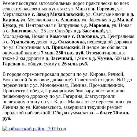
Ремонт коснулся автомобильных дорог практически во всех
сельских населенных пунктах: ул. Мира в
д. Гаревая
, ул.
Мерзлякова в
с. Завод Михайловский,
ул. Светлые ключи в
д.
Карша,
ул. Молчанова в
с. Альняш,
ул. Заречная в
д. Малый
Букор,
ул. Центральная и Запрудная в
д. Марково,
ул. Новая
в
с. Зипуново,
ул. 25 лет Октября в
д. Засечный,
ул.
Молодежная, Новая и Камская в
с. Ольховка,
ул. Центральная
в
с. Уральское,
дорог в
д. Ольховочка,
пешеходной дорожки
по ул. Спортивная в
п. Прикамский.
В целом он обошелся
окружной казне в
7 млн. 250 тыс. руб.
Отремонтированы
также 2 км дороги в
д. Засечный,
1,9 км в
д. Чумна,
600 м в
д.
Гаревая
на общую сумму в
26 млн. руб.
В городе отремонтировали дороги по ул. Кирова, Речной,
Вокзальной (круговое движение), Советской (от дома №11 до
пересечения с ул. Молодежная), Ленина, Промышленной,
Проспекту Победы, Приморскому бульвару, восстановили
пешеходную дорожку по ул. Гагарина, благоустроили
пешеходную зону на ул. Карла Маркса от ее пересечения с ул.
Ленина до ул. Кабалевского, завершили текущий ремонт
городской набережной. Общая сумма затрат –
более 70 млн.
руб.