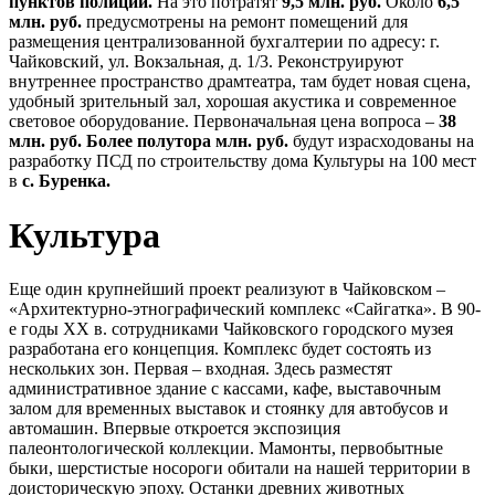
пунктов полиции.
На это потратят
9,5 млн. руб.
Около
6,5
млн. руб.
предусмотрены на ремонт помещений для
размещения централизованной бухгалтерии по адресу: г.
Чайковский, ул. Вокзальная, д. 1/3. Реконструируют
внутреннее пространство драмтеатра, там будет новая сцена,
удобный зрительный зал, хорошая акустика и современное
световое оборудование. Первоначальная цена вопроса –
38
млн. руб. Более полутора млн. руб.
будут израсходованы на
разработку ПСД по строительству дома Культуры на 100 мест
в
с. Буренка.
Культура
Еще один крупнейший проект реализуют в Чайковском –
«Архитектурно-этнографический комплекс «Сайгатка». В 90-
е годы ХХ в. сотрудниками Чайковского городского музея
разработана его концепция. Комплекс будет состоять из
нескольких зон. Первая – входная. Здесь разместят
административное здание с кассами, кафе, выставочным
залом для временных выставок и стоянку для автобусов и
автомашин. Впервые откроется экспозиция
палеонтологической коллекции. Мамонты, первобытные
быки, шерстистые носороги обитали на нашей территории в
доисторическую эпоху. Останки древних животных