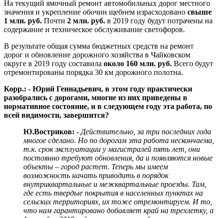
На текущий ямочный ремонт автомобильных дорог местного
значения и укрепление обочин щебнем израсходовано
свыше
1 млн. руб.
Почти
2 млн. руб.
в 2019 году будут потрачены на
содержание и техническое обслуживание светофоров.
В результате общая сумма бюджетных средств на ремонт
дорог и обновление дорожного хозяйства в Чайковском
округе в 2019 году составила
около 160 млн. руб.
Всего будут
отремонтированы порядка 30 км дорожного полотна.
Корр.: - Юрий Геннадьевич, в этом году практически
разобрались с дорогами, многие из них приведены в
нормативное состояние, и в следующем году эта работа, по
всей видимости, завершится?
Ю.Востриков:
- Действительно, за три последних года
многое сделано. Но по дорогам эта работа нескончаема,
т.к. срок эксплуатации у магистралей пять лет, они
постоянно требуют обновления, да и появляются новые
объекты – город растет. Теперь мы имеем
возможность начать приводить в порядок
внутриквартальные и межквартальные проезды. Там,
где есть твердые покрытия в населенных пунктах на
сельских территориях, их тоже отремонтируем. И то,
что нам гарантировано добавляет край на трехлетку, а