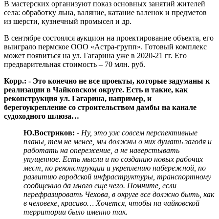
В мастерских организуют показ основных занятий жителей
села: обработку льна, валяние, катание валенок и предметов
из шерсти, кузнечный промысел и др.
В сентябре состоялся аукцион на проектирование объекта, его
выиграло пермское ООО «Астра-групп». Готовый комплекс
может появиться на ул. Гагарина уже в 2020-21 гг. Его
предварительная стоимость – 70 млн. руб.
Корр.: - Это конечно не все проекты, которые задуманы к
реализации в Чайковском округе. Есть и такие, как
реконструкция ул. Гагарина, например, и
берегоукрепление со строительством дамбы на канале
судоходного шлюза…
Ю.Востриков:
-
Ну, это уж совсем перспективные
планы, тем не менее, мы должны о них думать загодя и
работать на опережение, а не наверстывать
упущенное. Есть мысли и по созданию новых рабочих
мест, по реконструкции и укреплению набережной, по
развитию городской инфраструктуры, транспортному
сообщению да много еще чего. Помните, если
перефразировать Чехова, в округе все должно быть, как
в человеке, красиво… Хочется, чтобы на чайковской
территории было именно так.