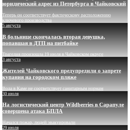
юридический адрес из Петербурга в Чайковский
Теперь он соответствует фактическому расположению
ключевого производства
5 августа
В больнице скончалась вторая девушка,
попавшая в ДТП на питбайке
Трагедия произошла 19 июля в Чайковском округе
3 августа
Жителей Чайковского предупредили о запрете
купания на городском пляже
Вода в Каме не соответствует санитарным нормам
30 июля
На логистический центр Wildberries в Сарапуле
совершена атака БПЛА
Начался пожар, людей эвакуировали
29 июля