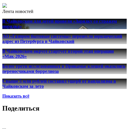
Лента новостей
В Чайковском для детей провели «Зарядку со стражем
порядка»
АО «Газпром бытовые системы» перенесло юридический
адрес из Петербурга в Чайковский
В Чайковском округе стартует второй этап операции
«Мак-2026»
Более трети исследованных в Прикамье клещей оказались
переносчиками боррелиоза
Свыше 5 млн рублей составил ущерб от вандализма в
Чайковском за лето
Показать всё
Поделиться