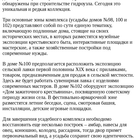
обнаружены при строительстве гидроузла. Сегодня это
уникальная и редкая коллекция.
Три основные зоны комплекса (усадьбы домов №98, 100 и
102) представляют собой по сути единую тематику,
включающую подлинные дома, стоящие на своих
исторических местах, в которых разместятся музейные
экспозиции крестьянского быта, интерактивные площадки и
мастерские, а также хозяйственные постройки под
современные нужды.
В доме №100 предполагается расположить экспозицию
сельской лавки первой половины XIX века с прилавками,
товаром, предназначенным для продаж в сельской местности.
Здесь же будет работать сувенирная лавка с изделиями
современных мастеров. В доме №102 оборудуют экспозицию
«Дом зажиточного крестьянина», посвященную советскому
периоду жизни села. В фестивально-ярмарочной зоне
разместятся летние беседки, сцена, смотровая башня,
инсталляции, детские игровые площадки.
Для завершения усадебного комплекса необходимо
восстановить еще несколько построек – амбар, навесы для
овец, конюшню, колодец, рассадник, тогда двор примет
первоначальный вид, а усадьба сохранит свою идентичность.