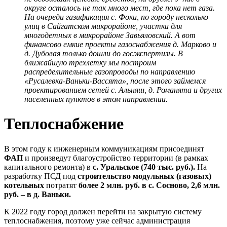
округе осталось не так много мест, где пока нет газа.
На очереди газификация с. Фоки, по городу несколько
улиц в Сайгатском микрорайоне, участки для
многодетных в микрорайоне Завьяловский. А вот
финансово емкие проекты газоснабжения д. Марково и
д. Дубовая только дошли до госэкспертизы. В
ближайшую трехлетку мы построим
распределительные газопроводы по направлению
«Русалевка-Ваньки-Вассята», после этого займемся
проектированием сетей с. Альняш, д. Романята и других
населенных пунктов в этом направлении.
Теплоснабжение
В этом году к инженерным коммуникациям присоединят
ФАП
и произведут благоустройство территории (в рамках
капитального ремонта) в
с. Уральское
(740 тыс. руб.).
На
разработку ПСД под
строительство модульных (газовых)
котельных
потратят
более 2 млн. руб. в с. Сосново, 2,6 млн.
руб. – в д. Ваньки.
К 2022 году город должен перейти на закрытую систему
теплоснабжения, поэтому уже сейчас администрация