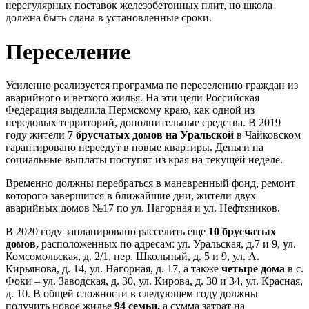
нерегулярных поставок железобетонных плит, но школа
должна быть сдана в установленные сроки.
Переселение
Усиленно реализуется программа по переселению граждан из
аварийного и ветхого жилья. На эти цели Российская
Федерация выделила Пермскому краю, как одной из
передовых территорий, дополнительные средства. В 2019
году жители
7 брусчатых домов на Уральской
в Чайковском
гарантировано переедут в новые квартиры
.
Деньги на
социальные выплаты поступят из края на текущей неделе.
Временно должны перебраться в маневренный фонд, ремонт
которого завершится в ближайшие дни, жители двух
аварийных домов №17 по ул. Нагорная и ул. Нефтяников.
В 2020 году запланировано расселить еще
10 брусчатых
домов,
расположенных по адресам: ул. Уральская, д.7 и 9, ул.
Комсомольская, д. 2/1, пер. Школьный, д. 5 и 9, ул. А.
Кирьянова, д. 14, ул. Нагорная, д. 17, а также
четыре дома
в с.
Фоки – ул. Заводская, д. 30, ул. Кирова, д. 30 и 34, ул. Красная,
д. 10. В общей сложности в следующем году должны
получить новое жилье
94 семьи,
а сумма затрат на