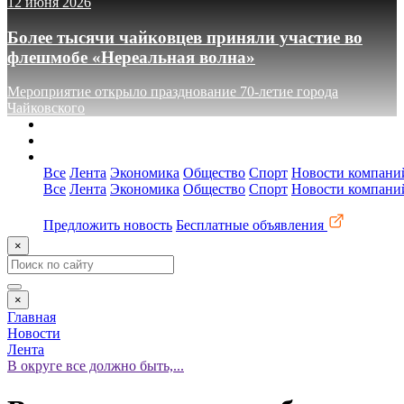
12 июня 2026
Более тысячи чайковцев приняли участие во
флешмобе «Нереальная волна»
Мероприятие открыло празднование 70-летие города
Чайковского
О сайте
Реклама
Контакты
Все
Лента
Экономика
Общество
Спорт
Новости компани
Все
Лента
Экономика
Общество
Спорт
Новости компани
Предложить новость
Бесплатные объявления
×
×
Главная
Новости
Лента
В округе все должно быть,...