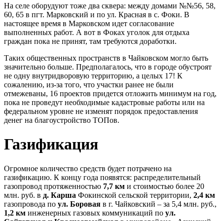
На селе оборудуют тоже два сквера: между домами №№56, 58,
60, 65 в пгт. Марковский и по ул. Красная в с. Фоки. В
настоящее время в Марковском идет согласование
выполненных работ. А вот в Фоках уголок для отдыха
граждан пока не принят, там требуются доработки.
Таких общественных пространств в Чайковском могло быть
значительно больше. Предполагалось, что в городе обустроят
не одну внутридворовую территорию, а целых 17! К
сожалению, из-за того, что участки ранее не были
отмежеваны, 16 проектов придется отложить минимум на год,
пока не проведут необходимые кадастровые работы или на
федеральном уровне не изменят порядок предоставления
денег на благоустройство ТОПов.
Газификация
Огромное количество средств будет потрачено на
газификацию. К концу года появятся: распределительный
газопровод протяженностью
7,7 км
и стоимостью более 20
млн. руб. в
д. Карша
Фокинской сельской территории,
2,4 км
газопровода по
ул. Боровая
в г. Чайковский – за 5,4 млн. руб.,
1,2 км
инженерных газовых коммуникаций по
ул.