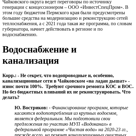
Чайковского округа ведет переговоры по источнику
генерации с концессионером – ООО «ИнвестСпецПром». В
этом году бюджетом Пермского края были предусмотрены
большие средства на модернизацию и реконструкцию сетей
теплоснабжения, а с 2021 года такая же программа, по словам
губернатора, начнет действовать в регионе и по
водоснабжению.
Водоснабжение и
канализация
Корр.: - Не секрет, что водопроводные и, особенно,
канализационные сети в Чайковском «на ладан дышат» -
износ почти 100%. Требуют срочного ремонта КОС и ВОС.
Но без бюджетных вливаний их не реконструировать. Что
делать?
Ю. Востриков:
-
Финансирование программ, которые
касаются водопотребления из крупных водоемов,
является федеральным. Мы подготовили свои
предложения по участию МУП «Водоканал» в
федеральной программе «Чистая вода» на 2020-23 гг.,
прежде всего, на ремонт канализационных очистных