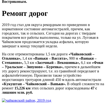
Востриковым.
Ремонт дорог
2019 год стал для округа рекордным по приведению в
нормативное состояние автомагистралей, причем, как
городских, так и сельских. Сегодня на дорогах с твердым
покрытием все работы выполнены, только на ул. Луговая в
Чайковском продолжается укладка асфальта, которую
завершат к концу текущей недели.
На селе отремонтированы 1,5 км дороги
«Чайковский –
Ольховка»,
1,4 км
«Ваньки – Вассята»,
900 м
«Ваньки –
Степаново»,
5,3 км
«Засечный – Векошинка»,
6,1 км
«Фоки
– Уральское – Зипуново – Буренка»,
причем в дальнейшем
эту дорогу реконструируют, т.е. из гравийной переделают в
асфальтобетонную. Произвели также устройство
недостающих тротуаров длиной 450 м вдоль автомагистрали
«Кукуштан – Чайковский – Ваньки».
В общей сложности на
ремонт
15,226 км
этих сельских дорог израсходованы
47 с
лишним млн. руб.