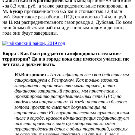
Сайгатская и Красноармейская
в микрорайоне «Азинский»
- за 8,3 млн. руб., а также распределительные газопроводы
д.
М. Букор
протяженностью
6,5 км
и стоимостью 12,8 млн.
руб. Будет также разработана ПСД стоимостью 1,4 млн. руб.
на
11 км
распределительного газопровода д. Дубовая. По всем
линейным объектам работы идут полным ходом и до конца
года они будут завершены.
Корр.: - Как быстро удается газифицировать сельские
территории? Да и в городе пока еще имеются участки, где
нет газа, а должен быть.
Ю.Востриков: -
По газификации все свои действия мы
синхронизируем с Газпромом. Как только газовики
завершают строительство магистралей, а это
финансово затратный процесс, мы приступаем к
проектированию распределительных сетей (РС) по
отдельным направлениям. И когда полностью бывает
готова проектно-сметная документация на
строительство РС внутри населенных пунктов, в том
числе в городе, краевая администрация софинансирует
нам эти проекты в виде субсидирования за счет
перераспределения денег с одних территорий, вовремя
не освоивших целевые средства, на другие. У нас в