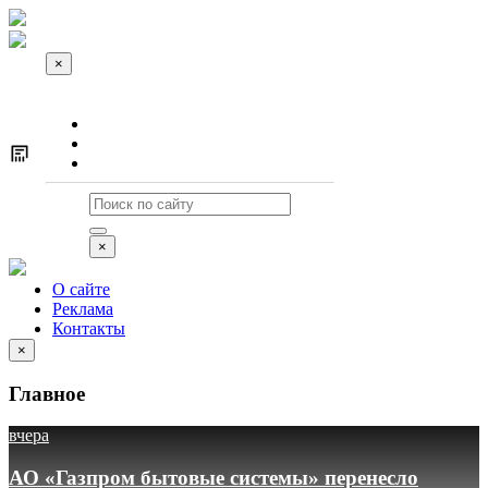
×
О сайте
Реклама
Контакты
×
О сайте
Реклама
Контакты
×
Главное
вчера
АО «Газпром бытовые системы» перенесло