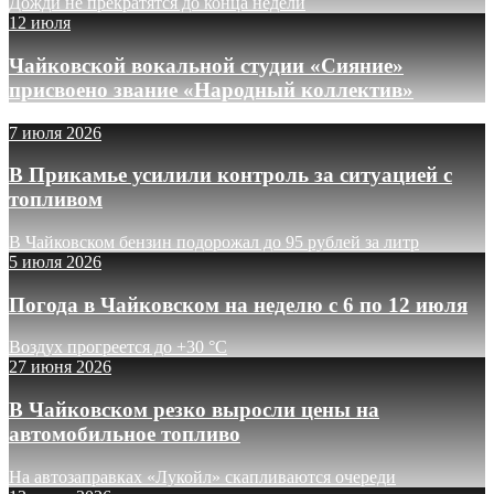
Дожди не прекратятся до конца недели
12 июля
Чайковской вокальной студии «Сияние»
присвоено звание «Народный коллектив»
7 июля 2026
В Прикамье усилили контроль за ситуацией с
топливом
В Чайковском бензин подорожал до 95 рублей за литр
5 июля 2026
Погода в Чайковском на неделю с 6 по 12 июля
Воздух прогреется до +30 °C
27 июня 2026
В Чайковском резко выросли цены на
автомобильное топливо
На автозаправках «Лукойл» скапливаются очереди