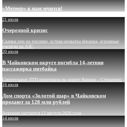
«Метеор» к нам мчится!
21 июля
Очередной кризис
Скачки цен на топливо, острая нехватка бензина, огромные
очереди на АЗС
20 июля
В Чайковском округе погибла 14-летняя
пассажирка питбайка
Смертельное ДТП произошло на дороге Ваньки – Степаново
16 июля
Дом спорта «Золотой шар» в Чайковском
продают за 128 млн рублей
Аукцион состоится 12 августа 2026 года
14 июля