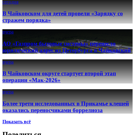
сегодня
В Чайковском для детей провели «Зарядку со
стражем порядка»
вчера
АО «Газпром бытовые системы» перенесло
юридический адрес из Петербурга в Чайковский
вчера
В Чайковском округе стартует второй этап
операции «Мак-2026»
вчера
Более трети исследованных в Прикамье клещей
оказались переносчиками боррелиоза
Показать всё
Поделиться