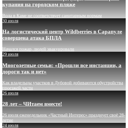
купания на городском пляже
Вода в Каме не соответствует санитарным нормам
30 июля
На логистический центр Wildberries в Сарапуле
совершена атака БПЛА
Начался пожар, людей эвакуировали
29 июля
Многодетные семьи: «Прошли все инстанции, а
дороги так и нет»
Как владельцы участков в Дубовой добиваются обустройства
проезжей части
26 июля
28 лет – ЧИтаем вместе!
26 июля еженедельник «Частный Интерес» празднует своё 28-
летие
24 июля