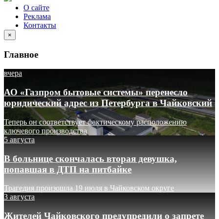
О сайте
Реклама
Контакты
×
Главное
вчера
АО «Газпром бытовые системы» перенесло
юридический адрес из Петербурга в Чайковский
Теперь он соответствует фактическому расположению
ключевого производства
5 августа
В больнице скончалась вторая девушка,
попавшая в ДТП на питбайке
Трагедия произошла 19 июля в Чайковском округе
3 августа
Жителей Чайковского предупредили о запрете