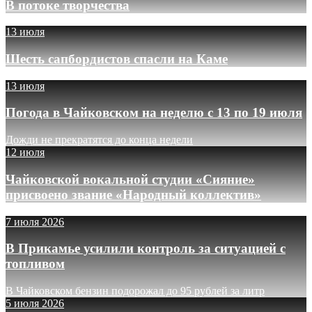
В потоке творчества
13 июля
Шесть сапбордистов спасли на Каме
13 июля
Погода в Чайковском на неделю с 13 по 19 июля
Дожди не прекратятся до конца недели
12 июля
Чайковской вокальной студии «Сияние»
присвоено звание «Народный коллектив»
7 июля 2026
В Прикамье усилили контроль за ситуацией с
топливом
В Чайковском бензин подорожал до 95 рублей за литр
5 июля 2026