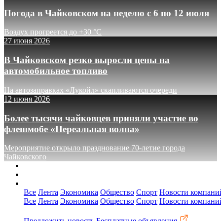
Погода в Чайковском на неделю с 6 по 12 июля
Воздух прогреется до +30 °C
27 июня 2026
В Чайковском резко выросли цены на
автомобильное топливо
На автозаправках «Лукойл» скапливаются очереди
12 июня 2026
Более тысячи чайковцев приняли участие во
флешмобе «Нереальная волна»
Мероприятие открыло празднование 70-летие города
Чайковского
О сайте
Реклама
Контакты
Все
Лента
Экономика
Общество
Спорт
Новости компани
Все
Лента
Экономика
Общество
Спорт
Новости компани
Предложить новость
Бесплатные объявления