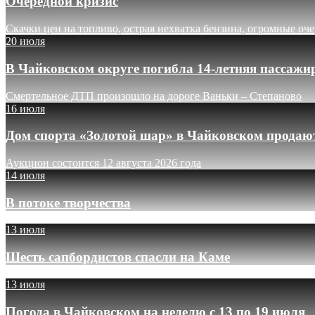
Очередной кризис
Скачки цен на топливо, острая нехватка бензина, огромные оч
20 июля
В Чайковском округе погибла 14-летняя пассажи
Смертельное ДТП произошло на дороге Ваньки – Степаново
16 июля
Дом спорта «Золотой шар» в Чайковском продают
Аукцион состоится 12 августа 2026 года
14 июля
В потоке творчества
13 июля
Шесть сапбордистов спасли на Каме
13 июля
Погода в Чайковском на неделю с 13 по 19 июля