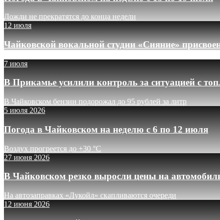
Дожди не прекратятся до конца недели
12 июля
Чайковской вокальной студии «Сияние» присвое
7 июля
В Прикамье усилили контроль за ситуацией с то
В Чайковском бензин подорожал до 95 рублей за литр
5 июля 2026
Погода в Чайковском на неделю с 6 по 12 июля
Воздух прогреется до +30 °C
27 июня 2026
В Чайковском резко выросли цены на автомобил
На автозаправках «Лукойл» скапливаются очереди
12 июня 2026