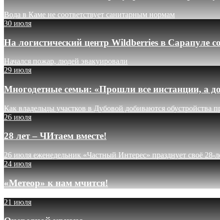
Вода в Каме не соответствует санитарным нормам
30 июля
На логистический центр Wildberries в Сарапуле
Начался пожар, людей эвакуировали
29 июля
Многодетные семьи: «Прошли все инстанции, а до
Как владельцы участков в Дубовой добиваются обустройства п
26 июля
28 лет – ЧИтаем вместе!
26 июля еженедельник «Частный Интерес» празднует своё 28-л
24 июля
«Метеор» к нам мчится!
21 июля