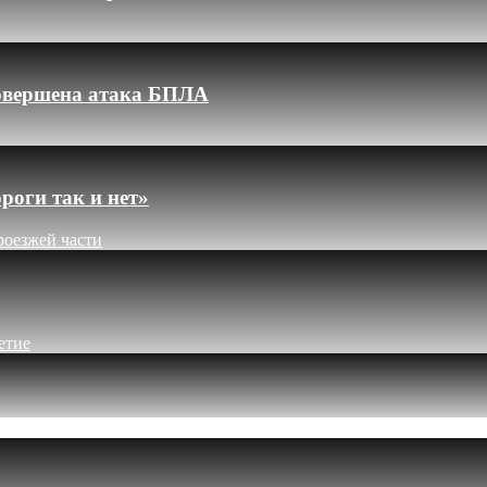
 совершена атака БПЛА
роги так и нет»
роезжей части
етие