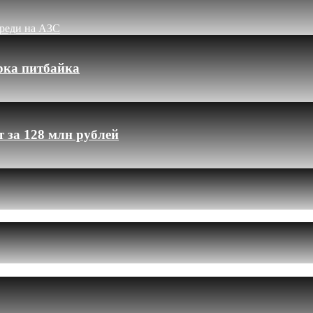
ереди на АЗС
рка питбайка
 за 128 млн рублей