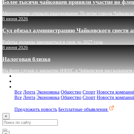
Более тысячи чайковцев приняли участие во фле
Мероприятие открыло празднование 70-летие города Чайковск
8 июня 2026
Суд обязал администрацию Чайковского снести а
Работы должны завершиться в срок до 2027 года
8 июня 2026
Налоговая близко
На фоне слухов о закрытии ИФНС в Чайковском рассказываем о
О сайте
Реклама
Контакты
Все
Лента
Экономика
Общество
Спорт
Новости компани
Все
Лента
Экономика
Общество
Спорт
Новости компани
Предложить новость
Бесплатные объявления
×