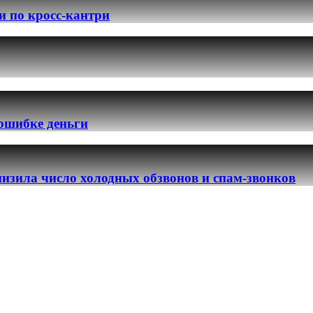
и по кросс-кантри
 ошибке деньги
изила число холодных обзвонов и спам-звонков