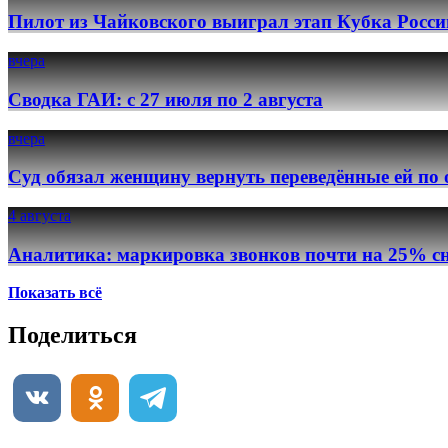
Пилот из Чайковского выиграл этап Кубка Росси
вчера
Сводка ГАИ: с 27 июля по 2 августа
вчера
Суд обязал женщину вернуть переведённые ей по
4 августа
Аналитика: маркировка звонков почти на 25% сн
Показать всё
Поделиться