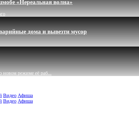
шмобе «Нереальная волна»
ого
варийные дома и вывезти мусор
 новом режиме её раб...
й
Видео
Афиша
й
Видео
Афиша