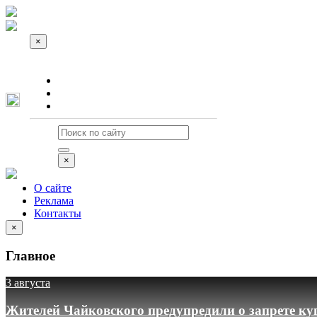
×
О сайте
Реклама
Контакты
×
О сайте
Реклама
Контакты
×
Главное
3 августа
Жителей Чайковского предупредили о запрете ку