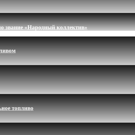
но звание «Народный коллектив»
пливом
ьное топливо