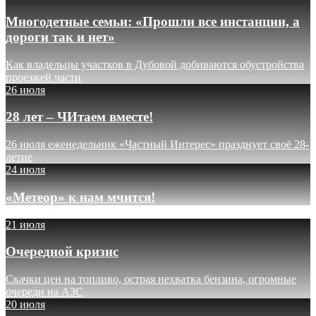
Многодетные семьи: «Прошли все инстанции, а
дороги так и нет»
Как владельцы участков в Дубовой добиваются обустройства
проезжей части
26 июля
28 лет – ЧИтаем вместе!
26 июля еженедельник «Частный Интерес» празднует своё 28-
летие
24 июля
«Метеор» к нам мчится!
21 июля
Очередной кризис
Скачки цен на топливо, острая нехватка бензина, огромные
очереди на АЗС
20 июля