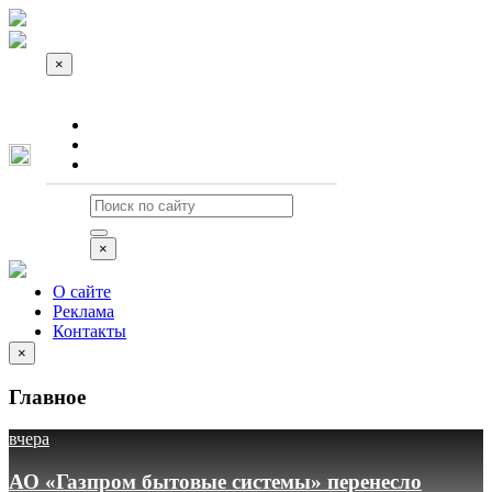
×
О сайте
Реклама
Контакты
×
О сайте
Реклама
Контакты
×
Главное
вчера
АО «Газпром бытовые системы» перенесло