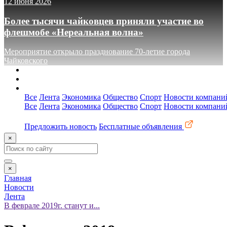
12 июня 2026
Более тысячи чайковцев приняли участие во
флешмобе «Нереальная волна»
Мероприятие открыло празднование 70-летие города
Чайковского
О сайте
Реклама
Контакты
Все
Лента
Экономика
Общество
Спорт
Новости компани
Все
Лента
Экономика
Общество
Спорт
Новости компани
Предложить новость
Бесплатные объявления
×
×
Главная
Новости
Лента
В феврале 2019г. станут и...