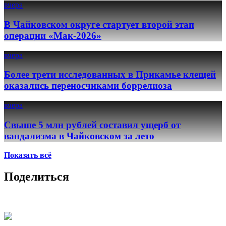
вчера
В Чайковском округе стартует второй этап
операции «Мак-2026»
вчера
Более трети исследованных в Прикамье клещей
оказались переносчиками боррелиоза
вчера
Свыше 5 млн рублей составил ущерб от
вандализма в Чайковском за лето
Показать всё
Поделиться