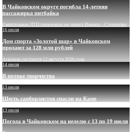
В Чайковском округе погибла 14-летняя
пассажирка питбайка
Смертельное ДТП произошло на дороге Ваньки – Степаново
16 июля
Дом спорта «Золотой шар» в Чайковском
продают за 128 млн рублей
Аукцион состоится 12 августа 2026 года
14 июля
В потоке творчества
13 июля
Шесть сапбордистов спасли на Каме
13 июля
Погода в Чайковском на неделю с 13 по 19 июля