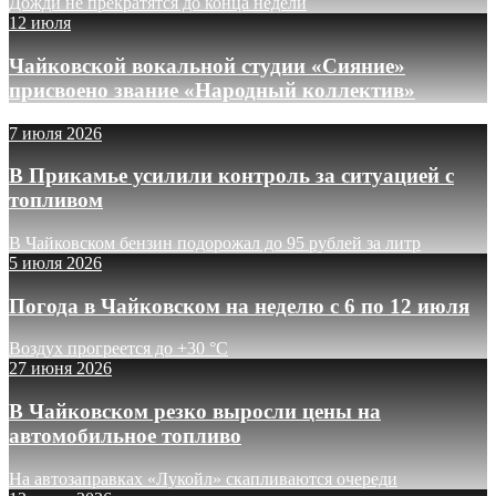
Дожди не прекратятся до конца недели
12 июля
Чайковской вокальной студии «Сияние»
присвоено звание «Народный коллектив»
7 июля 2026
В Прикамье усилили контроль за ситуацией с
топливом
В Чайковском бензин подорожал до 95 рублей за литр
5 июля 2026
Погода в Чайковском на неделю с 6 по 12 июля
Воздух прогреется до +30 °C
27 июня 2026
В Чайковском резко выросли цены на
автомобильное топливо
На автозаправках «Лукойл» скапливаются очереди