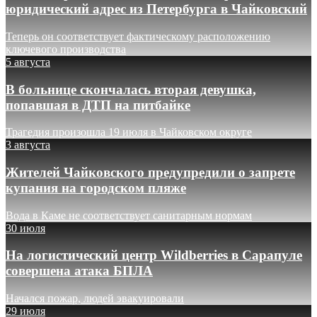
юридический адрес из Петербурга в Чайковский
Теперь он соответствует фактическому расположению
ключевого производства
5 августа
В больнице скончалась вторая девушка,
попавшая в ДТП на питбайке
Трагедия произошла 19 июля в Чайковском округе
3 августа
Жителей Чайковского предупредили о запрете
купания на городском пляже
Вода в Каме не соответствует санитарным нормам
30 июля
На логистический центр Wildberries в Сарапуле
совершена атака БПЛА
Начался пожар, людей эвакуировали
29 июля