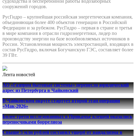
судоходства и бесперебойной работы водозаборных
сооружений городов.
РусГидро – крупнейшая российская энергетическая компания,
объединяющая более 400 объектов генерации в Российской
Федерации и за рубежом. РусГидро – первая в стране и третья
в мире компания в отрасли гидроэнергетики, лидер по
производству энергии на базе возобновляемых источников в
России. Установленная мощность электростанций, входящих в
состав РусГидро, включая Богучанскую ГЭС, составляет более
39 ГВт.
Лента новостей
АО «Газпром бытовые системы» перенесло юридический
адрес из Петербурга в Чайковский
В Чайковском округе стартует второй этап операции
«Мак-2026»
Более трети исследованных в Прикамье клещей оказались
переносчиками боррелиоза
Свыше 5 млн рублей составил ущерб от вандализма в