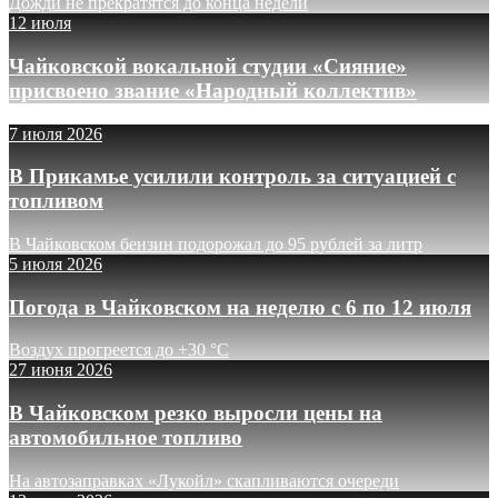
Дожди не прекратятся до конца недели
12 июля
Чайковской вокальной студии «Сияние»
присвоено звание «Народный коллектив»
7 июля 2026
В Прикамье усилили контроль за ситуацией с
топливом
В Чайковском бензин подорожал до 95 рублей за литр
5 июля 2026
Погода в Чайковском на неделю с 6 по 12 июля
Воздух прогреется до +30 °C
27 июня 2026
В Чайковском резко выросли цены на
автомобильное топливо
На автозаправках «Лукойл» скапливаются очереди