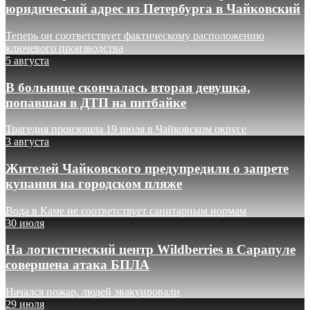
юридический адрес из Петербурга в Чайковский
Теперь он соответствует фактическому расположению
ключевого производства
5 августа
В больнице скончалась вторая девушка,
попавшая в ДТП на питбайке
Трагедия произошла 19 июля в Чайковском округе
3 августа
Жителей Чайковского предупредили о запрете
купания на городском пляже
Вода в Каме не соответствует санитарным нормам
30 июля
На логистический центр Wildberries в Сарапуле
совершена атака БПЛА
Начался пожар, людей эвакуировали
29 июля