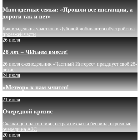
Многодетные семьи: «Прошли все инстанции, а
дороги так и нет»
Как владельцы участков в Дубовой добиваются обустройства
проезжей части
26 июля
28 лет – ЧИтаем вместе!
26 июля еженедельник «Частный Интерес» празднует своё 28-
летие
24 июля
«Метеор» к нам мчится!
21 июля
Очередной кризис
Скачки цен на топливо, острая нехватка бензина, огромные
очереди на АЗС
20 июля