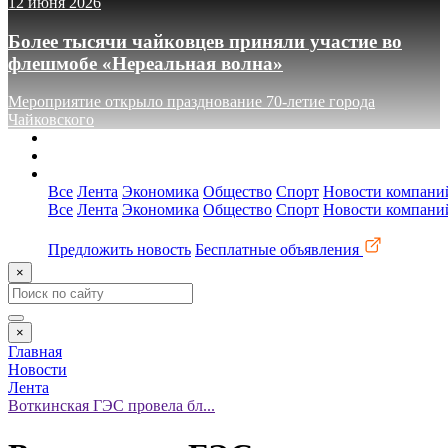
12 июня 2026
Более тысячи чайковцев приняли участие во
флешмобе «Нереальная волна»
Мероприятие открыло празднование 70-летие города
Чайковского
О сайте
Реклама
Контакты
Все
Лента
Экономика
Общество
Спорт
Новости компани
Все
Лента
Экономика
Общество
Спорт
Новости компани
Предложить новость
Бесплатные объявления
×
×
Главная
Новости
Лента
Воткинская ГЭС провела бл...