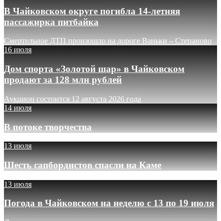
В Чайковском округе погибла 14-летняя
пассажирка питбайка
Смертельное ДТП произошло на дороге Ваньки – Степаново
16 июля
Дом спорта «Золотой шар» в Чайковском
продают за 128 млн рублей
Аукцион состоится 12 августа 2026 года
14 июля
В потоке творчества
13 июля
Шесть сапбордистов спасли на Каме
13 июля
Погода в Чайковском на неделю с 13 по 19 июля