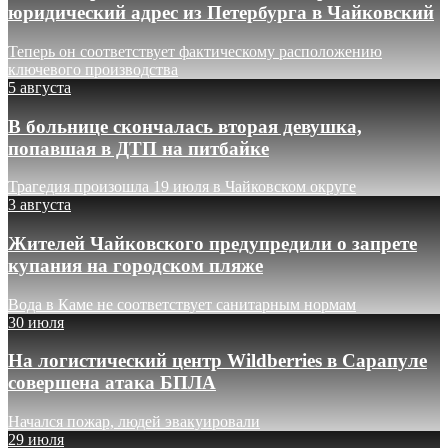
юридический адрес из Петербурга в Чайковский
Теперь он соответствует фактическому расположению
ключевого производства
5 августа
В больнице скончалась вторая девушка,
попавшая в ДТП на питбайке
Трагедия произошла 19 июля в Чайковском округе
3 августа
Жителей Чайковского предупредили о запрете
купания на городском пляже
Вода в Каме не соответствует санитарным нормам
30 июля
На логистический центр Wildberries в Сарапуле
совершена атака БПЛА
Начался пожар, людей эвакуировали
29 июля