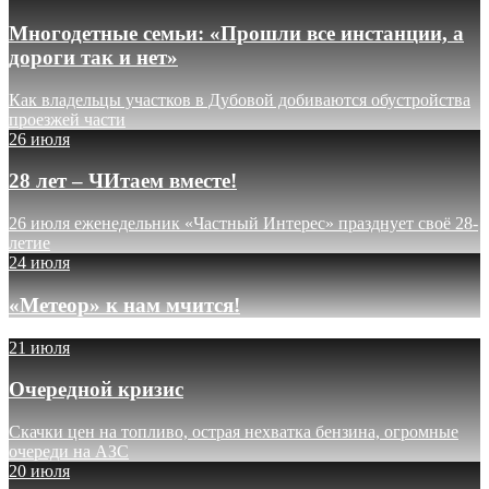
Многодетные семьи: «Прошли все инстанции, а
дороги так и нет»
Как владельцы участков в Дубовой добиваются обустройства
проезжей части
26 июля
28 лет – ЧИтаем вместе!
26 июля еженедельник «Частный Интерес» празднует своё 28-
летие
24 июля
«Метеор» к нам мчится!
21 июля
Очередной кризис
Скачки цен на топливо, острая нехватка бензина, огромные
очереди на АЗС
20 июля