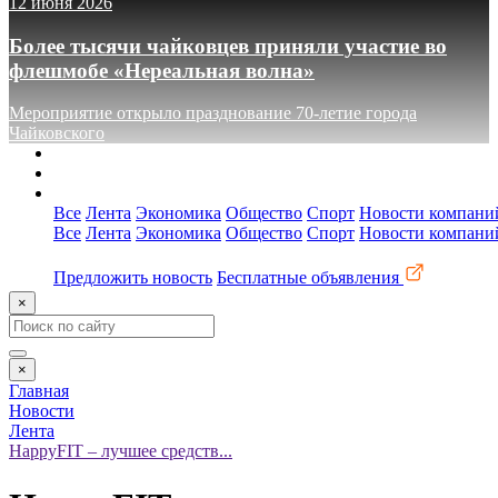
12 июня 2026
Более тысячи чайковцев приняли участие во
флешмобе «Нереальная волна»
Мероприятие открыло празднование 70-летие города
Чайковского
О сайте
Реклама
Контакты
Все
Лента
Экономика
Общество
Спорт
Новости компани
Все
Лента
Экономика
Общество
Спорт
Новости компани
Предложить новость
Бесплатные объявления
×
×
Главная
Новости
Лента
HappyFIT – лучшее средств...