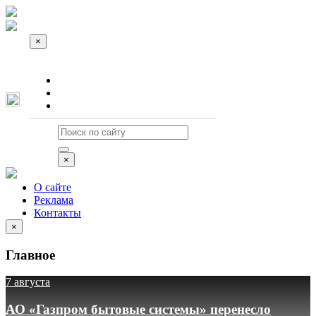
×
О сайте
Реклама
Контакты
×
О сайте
Реклама
Контакты
×
Главное
7 августа
АО «Газпром бытовые системы» перенесло