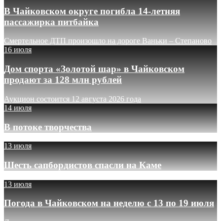
В Чайковском округе погибла 14-летняя
пассажирка питбайка
Смертельное ДТП произошло на дороге Ваньки – Степаново
16 июля
Дом спорта «Золотой шар» в Чайковском
продают за 128 млн рублей
Аукцион состоится 12 августа 2026 года
14 июля
В потоке творчества
13 июля
Шесть сапбордистов спасли на Каме
13 июля
Погода в Чайковском на неделю с 13 по 19 июля