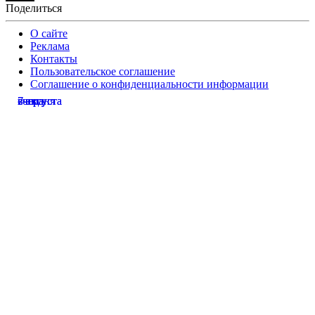
Поделиться
О сайте
Реклама
Контакты
Пользовательское соглашение
Соглашение о конфиденциальности информации
сегодня
вчера
вчера
7 августа
7 августа