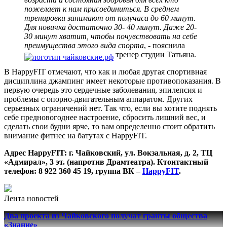
пожелает к нам присоединиться. В среднем
тренировки занимают от получаса до 60 минут.
Для новичка достаточно 30- 40 минут. Даже 20-
30 минут хватит, чтобы почувствовать на себе
преимущества этого вида спорта
, - пояснила
тренер студии Татьяна.
В HappyFIT отмечают, что как и любая другая спортивная
дисциплина джампинг имеет некоторые противопоказания. В
первую очередь это сердечные заболевания, эпилепсия и
проблемы с опорно-двигательным аппаратом. Других
серьезных ограничений нет. Так что, если вы хотите поднять
себе предновогоднее настроение, сбросить лишний вес, и
сделать свои будни ярче, то вам определенно стоит обратить
внимание фитнес на батутах с HappyFIT.
Адрес HappyFIT: г. Чайковский, ул. Вокзальная, д. 2, ТЦ
«Адмирал», 3 эт. (напротив Драмтеатра). Ктонтактный
телефон: 8 922 360 45 19, группа ВК –
HappyFIT
.
Лента новостей
Два проекта из Чайковского получат гранты общества
«Знание»