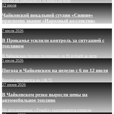
Дожди не прекратятся до конца недели
12 июля
Чайковской вокальной студии «Сияние»
присвоено звание «Народный коллектив»
7 июля 2026
В Прикамье усилили контроль за ситуацией с
топливом
В Чайковском бензин подорожал до 95 рублей за литр
5 июля 2026
Погода в Чайковском на неделю с 6 по 12 июля
Воздух прогреется до +30 °C
27 июня 2026
В Чайковском резко выросли цены на
автомобильное топливо
На автозаправках «Лукойл» скапливаются очереди