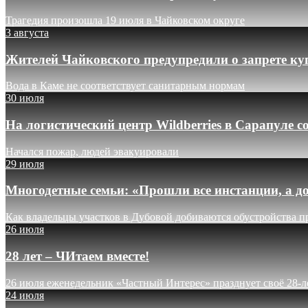
Трагедия произошла 19 июля в Чайковском округе
3 августа
Жителей Чайковского предупредили о запрете ку
Вода в Каме не соответствует санитарным нормам
30 июля
На логистический центр Wildberries в Сарапуле
Начался пожар, людей эвакуировали
29 июля
Многодетные семьи: «Прошли все инстанции, а до
Как владельцы участков в Дубовой добиваются обустройства п
26 июля
28 лет – ЧИтаем вместе!
26 июля еженедельник «Частный Интерес» празднует своё 28-л
24 июля