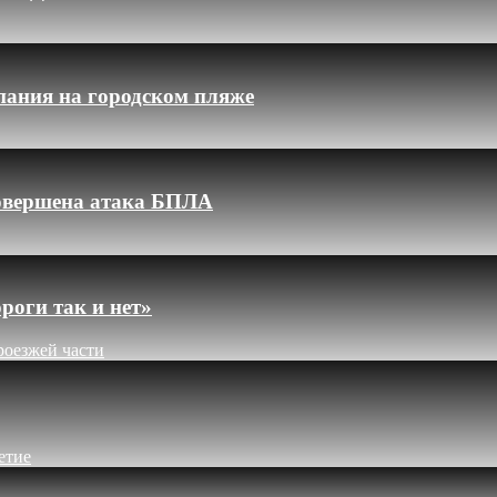
пания на городском пляже
 совершена атака БПЛА
роги так и нет»
роезжей части
етие