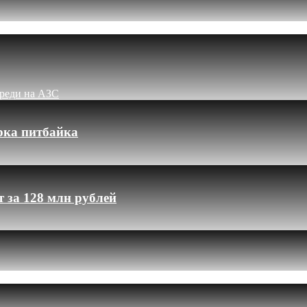
ереди на АЗС
рка питбайка
 за 128 млн рублей