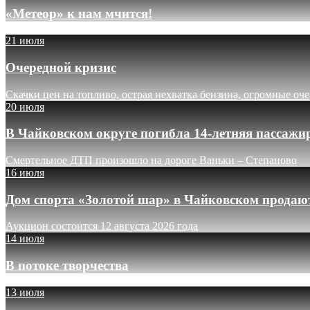
«Метеор» к нам мчится!
21 июля
Очередной кризис
Скачки цен на топливо, острая нехватка бензина, огромные оч
20 июля
В Чайковском округе погибла 14-летняя пассажи
Смертельное ДТП произошло на дороге Ваньки – Степаново
16 июля
Дом спорта «Золотой шар» в Чайковском продают
Аукцион состоится 12 августа 2026 года
14 июля
В потоке творчества
13 июля