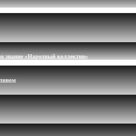
но звание «Народный коллектив»
пливом