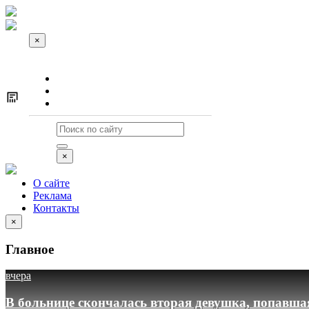
×
О сайте
Реклама
Контакты
×
О сайте
Реклама
Контакты
×
Главное
вчера
В больнице скончалась вторая девушка, попавша