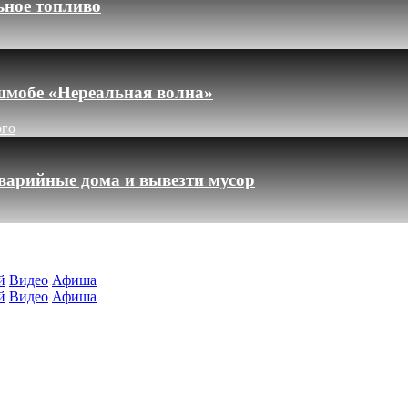
ьное топливо
шмобе «Нереальная волна»
ого
варийные дома и вывезти мусор
й
Видео
Афиша
й
Видео
Афиша