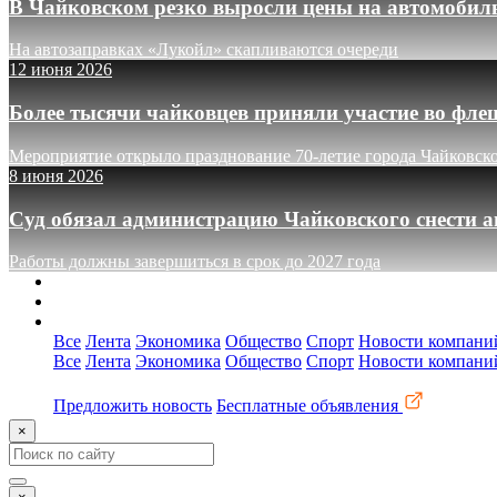
В Чайковском резко выросли цены на автомобил
На автозаправках «Лукойл» скапливаются очереди
12 июня 2026
Более тысячи чайковцев приняли участие во фле
Мероприятие открыло празднование 70-летие города Чайковск
8 июня 2026
Суд обязал администрацию Чайковского снести а
Работы должны завершиться в срок до 2027 года
О сайте
Реклама
Контакты
Все
Лента
Экономика
Общество
Спорт
Новости компани
Все
Лента
Экономика
Общество
Спорт
Новости компани
Предложить новость
Бесплатные объявления
×