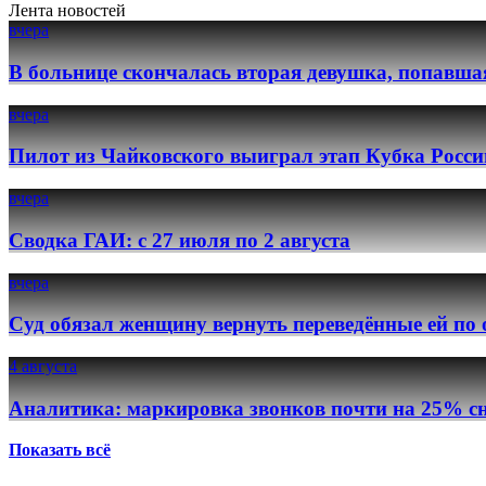
Лента новостей
вчера
В больнице скончалась вторая девушка, попавша
вчера
Пилот из Чайковского выиграл этап Кубка Росси
вчера
Сводка ГАИ: с 27 июля по 2 августа
вчера
Суд обязал женщину вернуть переведённые ей по
4 августа
Аналитика: маркировка звонков почти на 25% сн
Показать всё