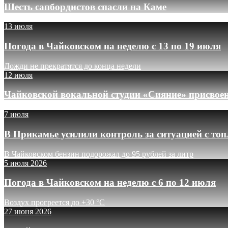
Шесть сапбордистов спасли на Каме
13 июля
Погода в Чайковском на неделю с 13 по 19 июля
Дожди не прекратятся до конца недели
12 июля
Чайковской вокальной студии «Сияние» присвое
7 июля
В Прикамье усилили контроль за ситуацией с то
В Чайковском бензин подорожал до 95 рублей за литр
5 июля 2026
Погода в Чайковском на неделю с 6 по 12 июля
Воздух прогреется до +30 °C
27 июня 2026