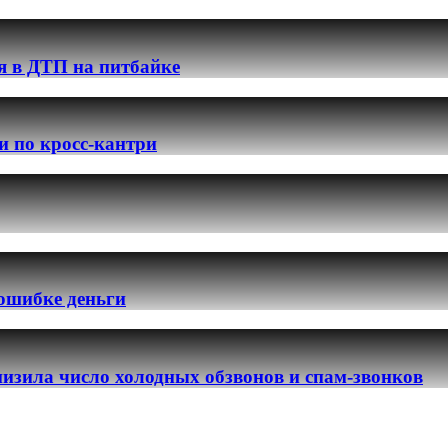
я в ДТП на питбайке
и по кросс-кантри
 ошибке деньги
изила число холодных обзвонов и спам-звонков