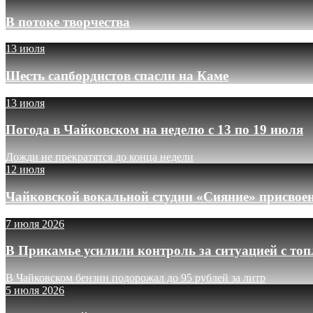
В потоке творчества
13 июля
Шесть сапбордистов спасли на Каме
13 июля
Погода в Чайковском на неделю с 13 по 19 июля
Дожди не прекратятся до конца недели
12 июля
Чайковской вокальной студии «Сияние» присвое
7 июля 2026
В Прикамье усилили контроль за ситуацией с то
В Чайковском бензин подорожал до 95 рублей за литр
5 июля 2026