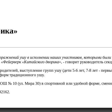
рика»
упражнений ушу в исполнении наших участников, которыми были 
й «Фейерверк «Китайского дворика
», - говорит руководитель се
одителей, выступление групп ушу (дети 5-6 лет, 7-8 лет - перв
 форм традиционного ушу.
СОШ № 10 (ул. Мира 30) в спортивной или удобной форме, сменн
92162.