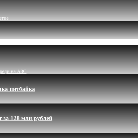
етие
ереди на АЗС
рка питбайка
 за 128 млн рублей