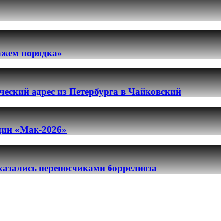
ражем порядка»
еский адрес из Петербурга в Чайковский
ации «Мак-2026»
казались переносчиками боррелиоза