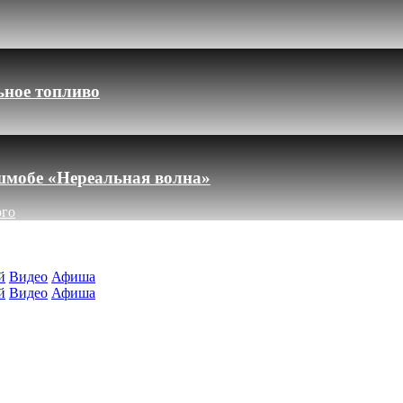
ьное топливо
шмобе «Нереальная волна»
ого
й
Видео
Афиша
й
Видео
Афиша