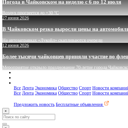
Погода в Чайковском на неделю с 6 по 12 июля
Воздух прогреется до +30 °C
27 июня 2026
В Чайковском резко выросли цены на автомобил
На автозаправках «Лукойл» скапливаются очереди
12 июня 2026
Более тысячи чайковцев приняли участие во фле
Мероприятие открыло празднование 70-летие города Чайковск
О сайте
Реклама
Контакты
Все
Лента
Экономика
Общество
Спорт
Новости компани
Все
Лента
Экономика
Общество
Спорт
Новости компани
Предложить новость
Бесплатные объявления
×