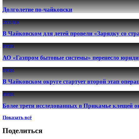
Долголетие по-чайковски
сегодня
В Чайковском для детей провели «Зарядку со ст
вчера
АО «Газпром бытовые системы» перенесло юридич
вчера
В Чайковском округе стартует второй этап опер
вчера
Более трети исследованных в Прикамье клещей о
Показать всё
Поделиться