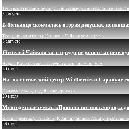
Теперь он соответствует фактическому расположению ключево
5 августа
В больнице скончалась вторая девушка, попавша
Трагедия произошла 19 июля в Чайковском округе
3 августа
Жителей Чайковского предупредили о запрете ку
Вода в Каме не соответствует санитарным нормам
30 июля
На логистический центр Wildberries в Сарапуле
Начался пожар, людей эвакуировали
29 июля
Многодетные семьи: «Прошли все инстанции, а до
Как владельцы участков в Дубовой добиваются обустройства п
26 июля