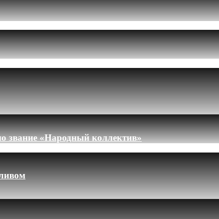
но звание «Народный коллектив»
пливом