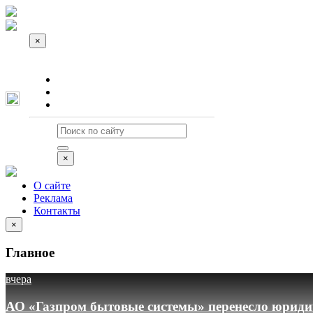
×
О сайте
Реклама
Контакты
×
О сайте
Реклама
Контакты
×
Главное
вчера
АО «Газпром бытовые системы» перенесло юридич