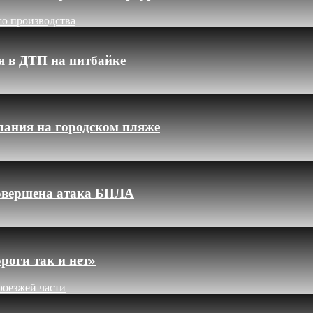
го производства
я в ДТП на питбайке
пания на городском пляже
 совершена атака БПЛА
роги так и нет»
роезжей части