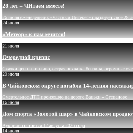
28 лет – ЧИтаем вместе!
26 июля еженедельник «Частный Интерес» празднует своё 28-л
24 июля
«Метеор» к нам мчится!
21 июля
Очередной кризис
Скачки цен на топливо, острая нехватка бензина, огромные оч
20 июля
В Чайковском округе погибла 14-летняя пассажи
Смертельное ДТП произошло на дороге Ваньки – Степаново
16 июля
Дом спорта «Золотой шар» в Чайковском продают
Аукцион состоится 12 августа 2026 года
14 июля