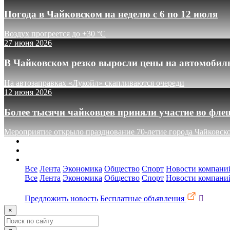
Погода в Чайковском на неделю с 6 по 12 июля
Воздух прогреется до +30 °C
27 июня 2026
В Чайковском резко выросли цены на автомобил
На автозаправках «Лукойл» скапливаются очереди
12 июня 2026
Более тысячи чайковцев приняли участие во фле
Мероприятие открыло празднование 70-летие города Чайковск
О сайте
Реклама
Контакты
Все
Лента
Экономика
Общество
Спорт
Новости компани
Все
Лента
Экономика
Общество
Спорт
Новости компани
Предложить новость
Бесплатные объявления
×