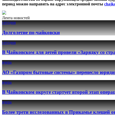
период можно направить на адрес электронной почты
chajk
Лента новостей
сегодня
Долголетие по-чайковски
сегодня
В Чайковском для детей провели «Зарядку со ст
вчера
АО «Газпром бытовые системы» перенесло юридич
вчера
В Чайковском округе стартует второй этап опер
вчера
Более трети исследованных в Прикамье клещей о