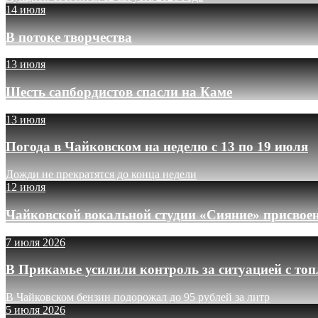
14 июля
В потоке творчества
13 июля
Шесть сапбордистов спасли на Каме
13 июля
Погода в Чайковском на неделю с 13 по 19 июля
Дожди не прекратятся до конца недели
12 июля
Чайковской вокальной студии «Сияние» присвое
7 июля 2026
В Прикамье усилили контроль за ситуацией с то
В Чайковском бензин подорожал до 95 рублей за литр
5 июля 2026