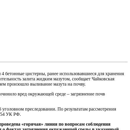
я 4 бетонные цистерны, ранее использовавшиеся для хранения
ительность залита жидким мазутом, сообщает Чайковская
чем произошло выливание мазута на почву.
чинило вред окружающей среде – загрязнение почв
 уголовном преследовании. По результатам рассмотрения
 254 УК РФ.
т проведена «горячая» линия по вопросам соблюдения
ия о фактах загрязнения окружающей среды в указанный