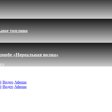
ьное топливо
шмобе «Нереальная волна»
ого
й
Видео
Афиша
й
Видео
Афиша