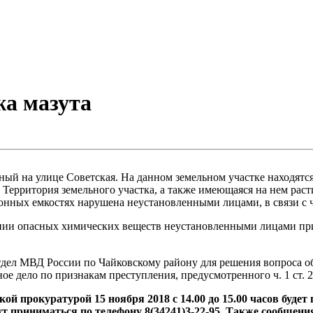
жа мазута
ный на улице Советская. На данном земельном участке находятс
Территория земельного участка, а также имеющаяся на нем раст
тонных емкостях нарушена неустановленными лицами, в связи с 
нии опасных химических веществ неустановленными лицами при
дел МВД России по Чайковскому району для решения вопроса об
ое дело по признакам преступления, предусмотренного ч. 1 ст.
ой прокуратурой 15 ноября 2018 с 14.00 до 15.00 часов буде
ут приниматься по телефону 8(34241)3-22-95. Также сообщен