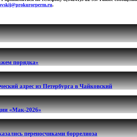
ovskij@prokurorperm.ru
.
ражем порядка»
еский адрес из Петербурга в Чайковский
ации «Мак-2026»
казались переносчиками боррелиоза