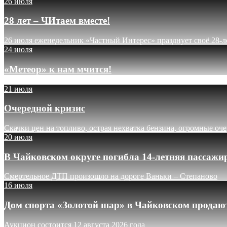
26 июля
28 лет – ЧИтаем вместе!
26 июля еженедельник «Частный Интерес» празднует своё 28-л
24 июля
«Метеор» к нам мчится!
21 июля
Очередной кризис
Скачки цен на топливо, острая нехватка бензина, огромные оч
20 июля
В Чайковском округе погибла 14-летняя пассажи
Смертельное ДТП произошло на дороге Ваньки – Степаново
16 июля
Дом спорта «Золотой шар» в Чайковском продают
Аукцион состоится 12 августа 2026 года