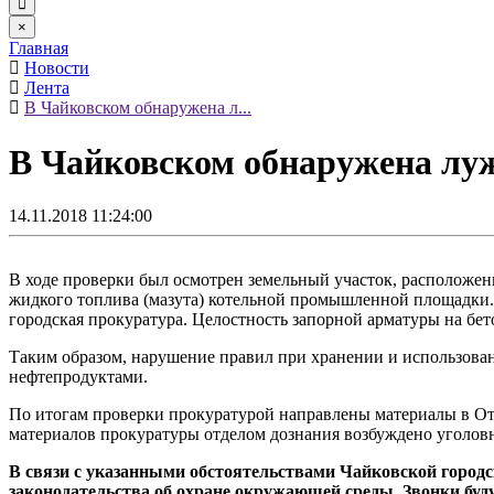
×
Главная
Новости
Лента
В Чайковском обнаружена л...
В Чайковском обнаружена лу
14.11.2018 11:24:00
В ходе проверки был осмотрен земельный участок, расположен
жидкого топлива (мазута) котельной промышленной площадки. 
городская прокуратура. Целостность запорной арматуры на бе
Таким образом, нарушение правил при хранении и использова
нефтепродуктами.
По итогам проверки прокуратурой направлены материалы в От
материалов прокуратуры отделом дознания возбуждено уголовн
В связи с указанными обстоятельствами Чайковской городск
законодательства об охране окружающей среды. Звонки буд