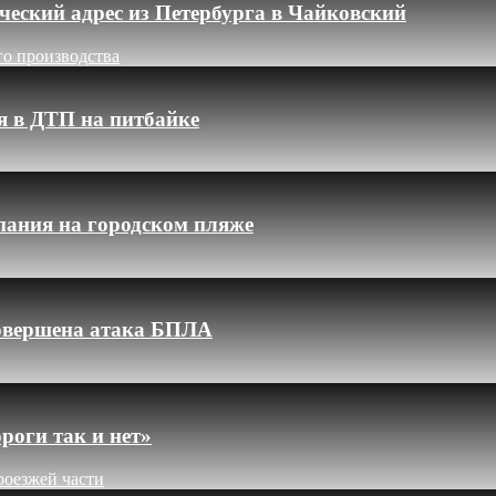
еский адрес из Петербурга в Чайковский
го производства
я в ДТП на питбайке
пания на городском пляже
 совершена атака БПЛА
роги так и нет»
роезжей части