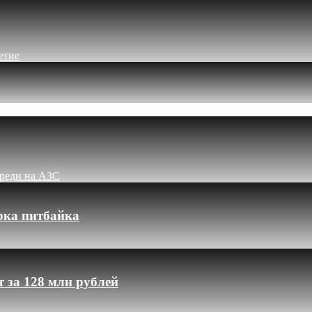
етие
ереди на АЗС
рка питбайка
 за 128 млн рублей