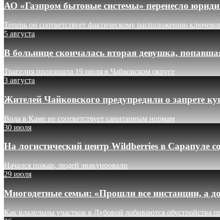
АО «Газпром бытовые системы» перенесло юридич
Теперь он соответствует фактическому расположению ключево
5 августа
В больнице скончалась вторая девушка, попавша
Трагедия произошла 19 июля в Чайковском округе
3 августа
Жителей Чайковского предупредили о запрете ку
Вода в Каме не соответствует санитарным нормам
30 июля
На логистический центр Wildberries в Сарапуле
Начался пожар, людей эвакуировали
29 июля
Многодетные семьи: «Прошли все инстанции, а до
Как владельцы участков в Дубовой добиваются обустройства п