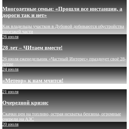
Многодетные семьи: «Прошли все инстанции, а
дороги так и нет»
Как владельцы участков в Дубовой добиваются обустройства
проезжей части
26 июля
28 лет – ЧИтаем вместе!
26 июля еженедельник «Частный Интерес» празднует своё 28-
летие
24 июля
«Метеор» к нам мчится!
21 июля
Очередной кризис
Скачки цен на топливо, острая нехватка бензина, огромные
очереди на АЗС
20 июля