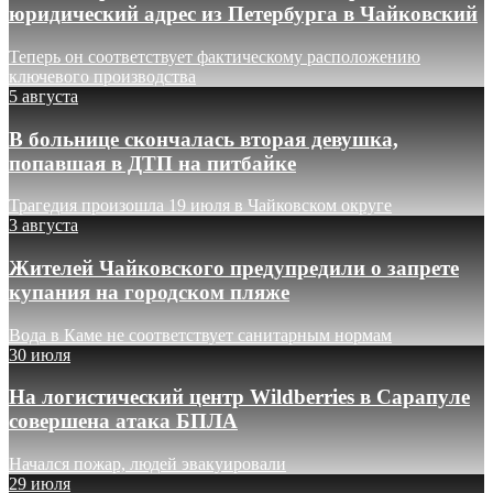
юридический адрес из Петербурга в Чайковский
Теперь он соответствует фактическому расположению
ключевого производства
5 августа
В больнице скончалась вторая девушка,
попавшая в ДТП на питбайке
Трагедия произошла 19 июля в Чайковском округе
3 августа
Жителей Чайковского предупредили о запрете
купания на городском пляже
Вода в Каме не соответствует санитарным нормам
30 июля
На логистический центр Wildberries в Сарапуле
совершена атака БПЛА
Начался пожар, людей эвакуировали
29 июля