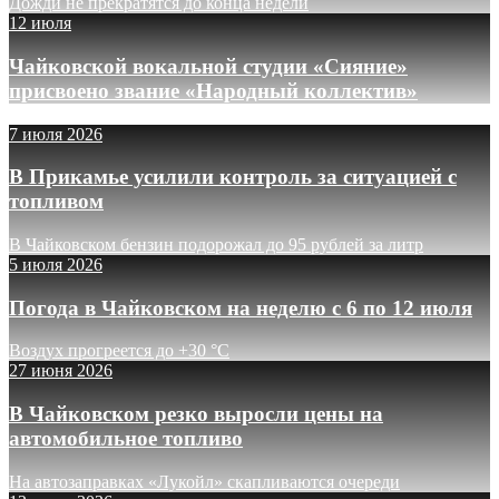
Дожди не прекратятся до конца недели
12 июля
Чайковской вокальной студии «Сияние»
присвоено звание «Народный коллектив»
7 июля 2026
В Прикамье усилили контроль за ситуацией с
топливом
В Чайковском бензин подорожал до 95 рублей за литр
5 июля 2026
Погода в Чайковском на неделю с 6 по 12 июля
Воздух прогреется до +30 °C
27 июня 2026
В Чайковском резко выросли цены на
автомобильное топливо
На автозаправках «Лукойл» скапливаются очереди