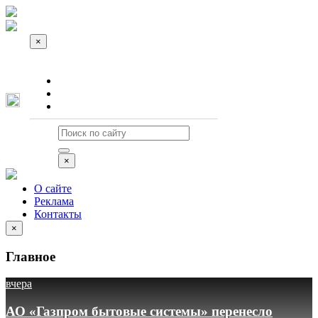
×
О сайте
Реклама
Контакты
×
О сайте
Реклама
Контакты
×
Главное
вчера
АО «Газпром бытовые системы» перенесло