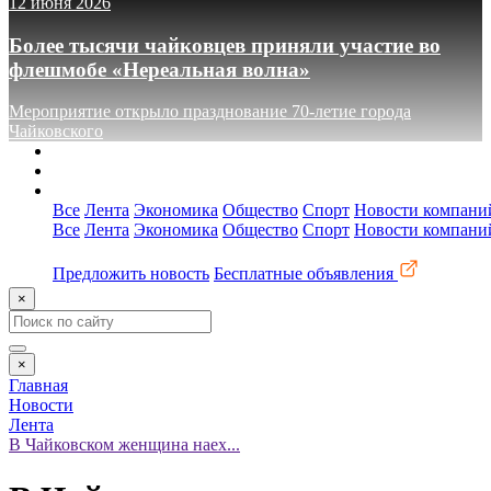
12 июня 2026
Более тысячи чайковцев приняли участие во
флешмобе «Нереальная волна»
Мероприятие открыло празднование 70-летие города
Чайковского
О сайте
Реклама
Контакты
Все
Лента
Экономика
Общество
Спорт
Новости компани
Все
Лента
Экономика
Общество
Спорт
Новости компани
Предложить новость
Бесплатные объявления
×
×
Главная
Новости
Лента
В Чайковском женщина наех...