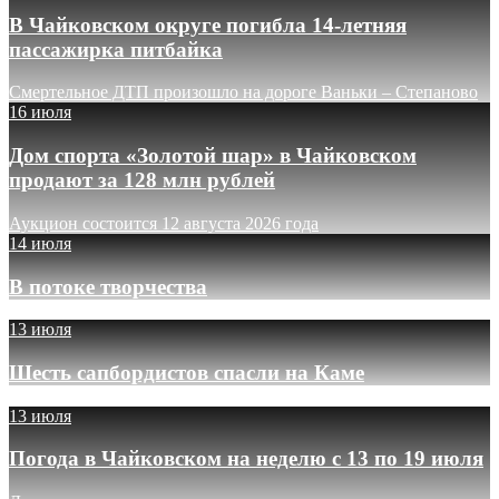
В Чайковском округе погибла 14-летняя
пассажирка питбайка
Смертельное ДТП произошло на дороге Ваньки – Степаново
16 июля
Дом спорта «Золотой шар» в Чайковском
продают за 128 млн рублей
Аукцион состоится 12 августа 2026 года
14 июля
В потоке творчества
13 июля
Шесть сапбордистов спасли на Каме
13 июля
Погода в Чайковском на неделю с 13 по 19 июля