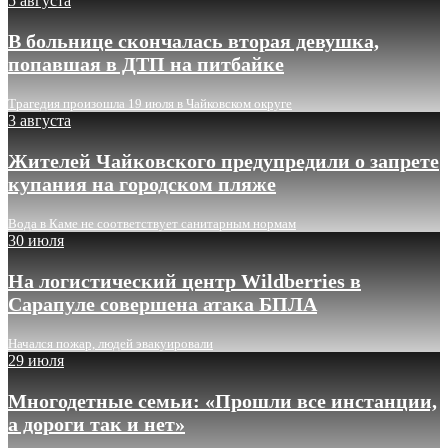
5 августа
В больнице скончалась вторая девушка,
попавшая в ДТП на питбайке
Трагедия произошла 19 июля в Чайковском округе
3 августа
Жителей Чайковского предупредили о запрете
купания на городском пляже
Вода в Каме не соответствует санитарным нормам
30 июля
На логистический центр Wildberries в
Сарапуле совершена атака БПЛА
Начался пожар, людей эвакуировали
29 июля
Многодетные семьи: «Прошли все инстанции,
а дороги так и нет»