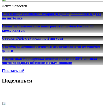
Лента новостей
В больнице скончалась вторая девушка, попавшая в ДТП
на питбайке
Пилот из Чайковского выиграл этап Кубка России по
кросс-кантри
Сводка ГАИ: с 27 июля по 2 августа
Суд обязал женщину вернуть переведённые ей по ошибке
деньги
Аналитика: маркировка звонков почти на 25% снизила
число холодных обзвонов и спам-звонков
Показать всё
Поделиться