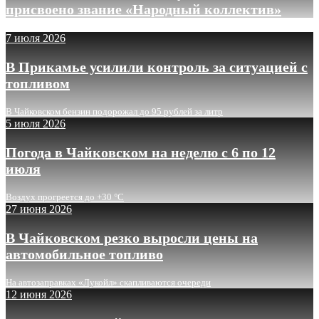
присвоено звание «Народный коллектив»
7 июля 2026
В Прикамье усилили контроль за ситуацией с
топливом
В Чайковском бензин подорожал до 95 рублей за литр
5 июля 2026
Погода в Чайковском на неделю с 6 по 12
июля
Воздух прогреется до +30 °C
27 июня 2026
В Чайковском резко выросли цены на
автомобильное топливо
На автозаправках «Лукойл» скапливаются очереди
12 июня 2026