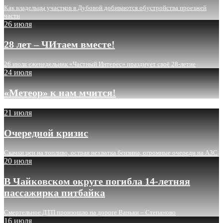
Как владельцы участков в Дубовой добиваются обустройства проезжей
части
26 июля
28 лет – ЧИтаем вместе!
26 июля еженедельник «Частный Интерес» празднует своё 28-летие
24 июля
«Метеор» к нам мчится!
21 июля
Очередной кризис
Скачки цен на топливо, острая нехватка бензина, огромные очереди на АЗС
20 июля
В Чайковском округе погибла 14-летняя
пассажирка питбайка
Смертельное ДТП произошло на дороге Ваньки – Степаново
16 июля