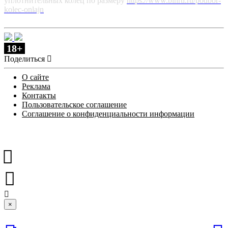
уплотнительных колец по размеру
https://www.binrti.ru/podbor-
kolec-onlajn
18+
Поделиться
О сайте
Реклама
Контакты
Пользовательское соглашение
Соглашение о конфиденциальности информации
×