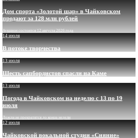
Дом спорта «Золотой шар» в Чайковском
продают за 128 млн рублей
Аукцион состоится 12 августа 2026 года
14 июля
В потоке творчества
13 июля
Шесть сапбордистов спасли на Каме
13 июля
Погода в Чайковском на неделю с 13 по 19
июля
Дожди не прекратятся до конца недели
12 июля
Чайковской вокальной студии «Сияние»