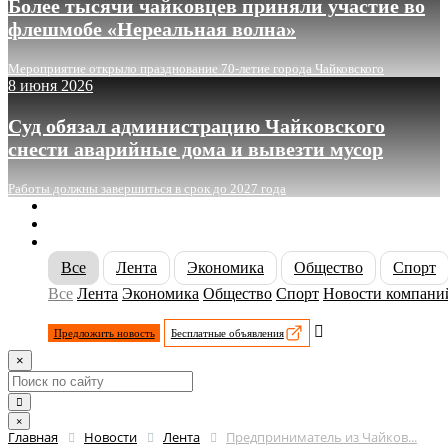
Более тысячи чайковцев приняли участие во
флешмобе «Нереальная волна»
Мероприятие открыло празднование 70-летие города Чайковского
8 июня 2026
Суд обязал администрацию Чайковского
снести аварийные дома и вывезти мусор
Работы должны завершиться в срок до 2027 года
О сайте
Реклама
Контакты
Все
Лента
Экономика
Общество
Спорт
Все
Лента
Экономика
Общество
Спорт
Новости компани
Предложить новость
Бесплатные объявления
×
×
Главная
Новости
Лента
Предприниматель из Чайков...