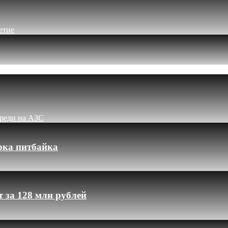
етие
ереди на АЗС
рка питбайка
 за 128 млн рублей