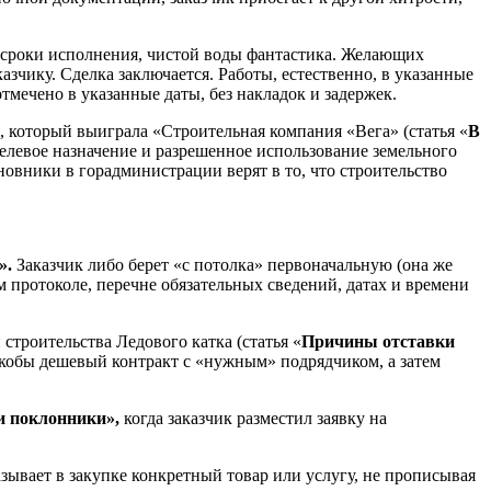
е сроки исполнения, чистой воды фантастика. Желающих
азчику. Сделка заключается. Работы, естественно, в указанные
тмечено в указанные даты, без накладок и задержек.
5, который выиграла «Строительная компания «Вега» (статья «
В
 Целевое назначение и разрешенное использование земельного
новники в горадминистрации верят в то, что строительство
».
Заказчик либо берет «с потолка» первоначальную (она же
 протоколе, перечне обязательных сведений, датах и времени
строительства Ледового катка (статья «
Причины отставки
якобы дешевый контракт с «нужным» подрядчиком, а затем
 поклонники»,
когда заказчик разместил заявку на
казывает в закупке конкретный товар или услугу, не прописывая