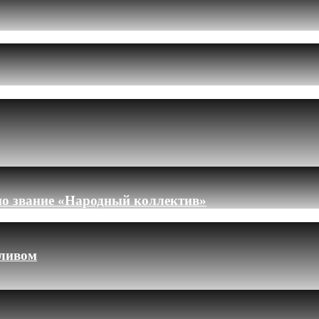
но звание «Народный коллектив»
пливом