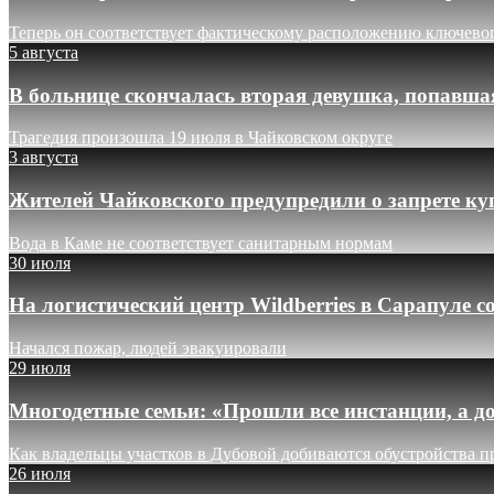
Теперь он соответствует фактическому расположению ключево
5 августа
В больнице скончалась вторая девушка, попавша
Трагедия произошла 19 июля в Чайковском округе
3 августа
Жителей Чайковского предупредили о запрете ку
Вода в Каме не соответствует санитарным нормам
30 июля
На логистический центр Wildberries в Сарапуле
Начался пожар, людей эвакуировали
29 июля
Многодетные семьи: «Прошли все инстанции, а до
Как владельцы участков в Дубовой добиваются обустройства п
26 июля