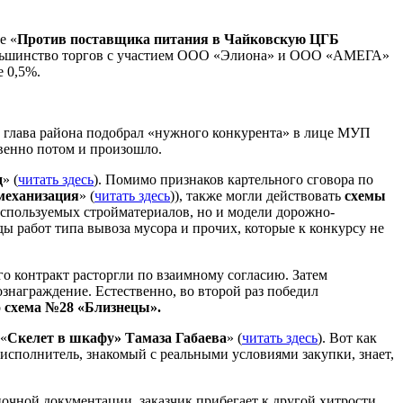
е «
Против поставщика питания в Чайковскую ЦГБ
большинство торгов с участием ООО «Элиона» и ООО «АМЕГА»
е 0,5%.
глава района подобрал «нужного конкурента» в лице МУП
венно потом и произошло.
д
» (
читать здесь
). Помимо признаков картельного сговора по
механизация
» (
читать здесь
)), также могли действовать
схемы
используемых стройматериалов, но и модели дорожно-
ы работ типа вывоза мусора и прочих, которые к конкурсу не
о контракт расторгли по взаимному согласию. Затем
ознаграждение. Естественно, во второй раз победил
о
схема №28 «Близнецы».
 «
Скелет в шкафу» Тамаза Габаева
» (
читать здесь
). Вот как
 исполнитель, знакомый с реальными условиями закупки, знает,
очной документации, заказчик прибегает к другой хитрости,