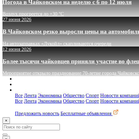
Погода в Чайковском на неделю с 6 по 12 июля
Воздух прогреется до +30 °C
27 июня 2026
В Чайковском резко выросли цены на автомобил
На автозаправках «Лукойл» скапливаются очереди
12 июня 2026
Более тысячи чайковцев приняли участие во фле
Мероприятие открыло празднование 70-летие города Чайковск
О сайте
Реклама
Контакты
Все
Лента
Экономика
Общество
Спорт
Новости компани
Все
Лента
Экономика
Общество
Спорт
Новости компани
Предложить новость
Бесплатные объявления
×