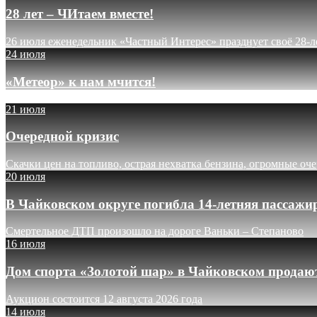
28 лет – ЧИтаем вместе!
26 июля еженедельник «Частный Интерес» празднует своё 28-л
24 июля
«Метеор» к нам мчится!
21 июля
Очередной кризис
Скачки цен на топливо, острая нехватка бензина, огромные оч
20 июля
В Чайковском округе погибла 14-летняя пассажи
Смертельное ДТП произошло на дороге Ваньки – Степаново
16 июля
Дом спорта «Золотой шар» в Чайковском продают
Аукцион состоится 12 августа 2026 года
14 июля