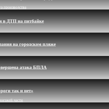
го производства
я в ДТП на питбайке
пания на городском пляже
 совершена атака БПЛА
роги так и нет»
роезжей части