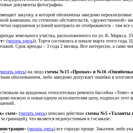
кстовые документы фотографии
.
змещает закупку, в которой обозначены заведомо нереализуемы
нной компании, по стечению обстоятельств, «дружественной» зак
тчетах нарушения условий контракта не отображаются – там все о
аренды земельного участка, расположенного по ул. К. Маркса, 3
от
» (
читать здесь
)). Торги состоялись в начале марта этого года.
ажей. Срок аренды – 3 года 2 месяца. Вот интересно, а сами чи
читать здесь
) на лицо
схемы №15 «Промах» и №16 «Ошибочка
тным обоснованием, либо заведомо допускает ошибки в итоговом
ствовали на аукционах относительно ремонта бассейна «Темп» и 
ведомо низкую и невыгодную исполнителям цену, подписал этот 
ашений.
х» схем
» (
читать здесь
) описано действие
схемы №5 «Таланты и
а границей), что является недопустимым в госзаказе.
инистрации
» (
читать здесь
) все гораздо проще. Заказчик либо у