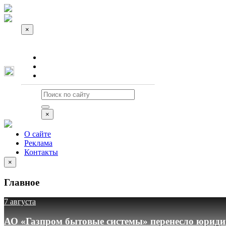
×
О сайте
Реклама
Контакты
×
О сайте
Реклама
Контакты
×
Главное
7 августа
АО «Газпром бытовые системы» перенесло юридич