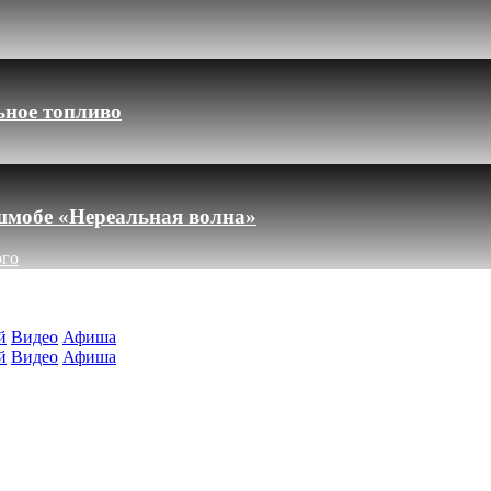
ьное топливо
шмобе «Нереальная волна»
ого
й
Видео
Афиша
й
Видео
Афиша