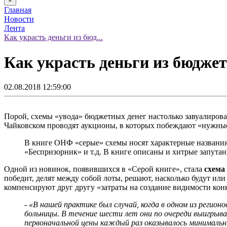
×
Главная
Новости
Лента
Как украсть деньги из бюд...
Как украсть деньги из бюдже
02.08.2018 12:59:00
Порой, схемы «увода» бюджетных денег настолько завуалирова
Чайковском проводят аукционы, в которых побеждают «нужные» 
В книге ОНФ «серые» схемы носят характерные названия,
«Беспризорник» и т.д. В книге описаны и хитрые запута
Одной из новинок, появившихся в «Серой книге», стала
схема
победит, делят между собой лоты, решают, насколько будут ил
компенсируют друг другу «затраты на создание видимости кон
- «В нашей практике был случай, когда в одном из реги
больницы. В течение шести лет они по очереди выигрыва
первоначальной цены каждый раз оказывалось минимальн