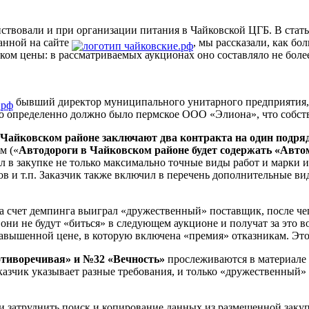
ствовали и при организации питания в Чайковской ЦГБ. В стать
ванной на сайте
, мы рассказали, как 
ком цены: в рассматриваемых аукционах оно составляло не боле
бывший директор муниципального унитарного предприятия, 
го определенно должно было пермское ООО «Элиона», что собст
Чайковском районе заключают два контракта на один подря
м («
Автодороги в Чайковском районе будет содержать «Авто
л в закупке не только максимально точные виды работ и марки 
 и т.п. Заказчик также включил в перечень дополнительные вид
а счет демпинга выиграл «дружественный» поставщик, после чег
они не будут «биться» в следующем аукционе и получат за это в
авышенной цене, в которую включена «премия» отказникам. Эт
тиворечивая» и №32 «Вечность»
прослеживаются в материале
казчик указывает разные требования, и только «дружественный»
и затруднить поиск и копирование данных из размещенной закуп