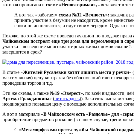
которая прописана в
схеме «Неповторимая», -
вставляет в те
А вот так «работает»
схема №32 «Вечность»:
заказчик ра
принять участие в безумии не находится, кроме единстве
сроки не исполняются, а идут своим чередом. Однако в о
Похоже, по этой же схеме проведен аукцион по продаже права 
Чайковском построят еще три дома для переселенцев и сир
участка – возведение многоквартирных жилых домов свыше 5 эт
завершится в срок?
В статье «
Жителей Русалевки хотят лишить места у речки
» (
максимальная) цену контракта без обоснований или с некоррек
проведения торгов и т.д.
Эти же схемы, а также
№19 «Эверест»,
по всей видимости, дей
Артема Гражданкина
» (
читать здесь
)). Заказчик выставил за
неоднократно повышал цену с помощью дополнительных согл
А вот в материале «
В Чайковском есть «Раздолье» для «серы
приобретение предметов роскоши (в нашем случае, тренировки з
С «
Метаморфозами пресс-службы Чайковской горадм