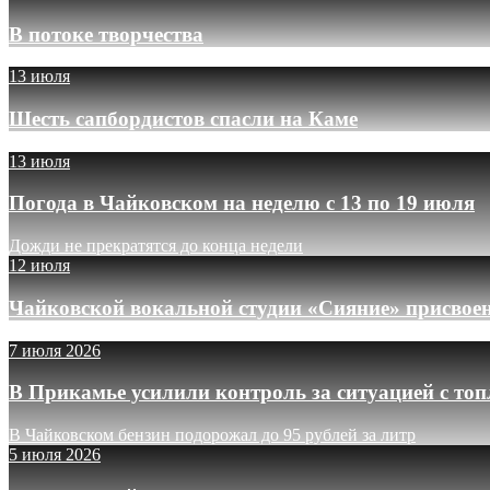
В потоке творчества
13 июля
Шесть сапбордистов спасли на Каме
13 июля
Погода в Чайковском на неделю с 13 по 19 июля
Дожди не прекратятся до конца недели
12 июля
Чайковской вокальной студии «Сияние» присвое
7 июля 2026
В Прикамье усилили контроль за ситуацией с то
В Чайковском бензин подорожал до 95 рублей за литр
5 июля 2026