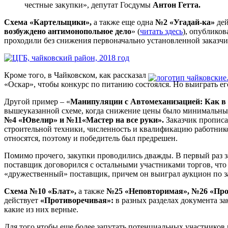
честные закупки», депутат Госдумы
Антон Гетта.
Схема «Картельщики»,
а также еще одна
№2 «Угадай-ка»
дей
возбуждено антимонопольное дело
» (
читать здесь
), опублико
проходили без снижения первоначально установленной заказчи
Кроме того, в Чайковском, как рассказал
«Оскар», чтобы конкурс по питанию состоялся. Но выиграть е
Другой пример – «
Манипуляции с Автомеханизацией: Как в 
вышеуказанной схеме, когда снижение цены было минимальны
№4 «Ювелир» и №11«Мастер на все руки».
Заказчик прописа
строительной техники, численность и квалификацию работников
относятся, поэтому и победитель был предрешен.
Помимо прочего, закупки проводились дважды. В первый раз з
поставщик договорился с остальными участниками торгов, что 
«дружественный» поставщик, причем он выиграл аукцион по з
Схема №10 «Блат»,
а также
№25 «Неповторимая», №26 «Про
действует
«Противоречивая»:
в разных разделах документа за
какие из них верные.
Для того чтобы еще более запутать потенциальных участников 