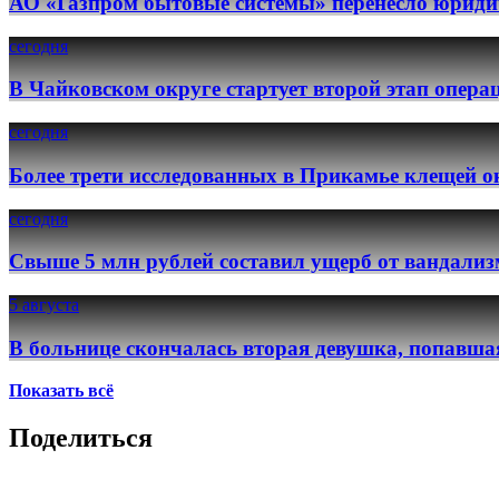
АО «Газпром бытовые системы» перенесло юридич
сегодня
В Чайковском округе стартует второй этап опер
сегодня
Более трети исследованных в Прикамье клещей о
сегодня
Свыше 5 млн рублей составил ущерб от вандализ
5 августа
В больнице скончалась вторая девушка, попавша
Показать всё
Поделиться