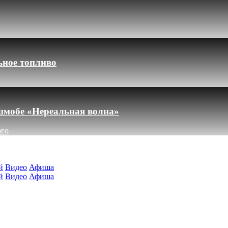
ьное топливо
шмобе «Нереальная волна»
ого
й
Видео
Афиша
й
Видео
Афиша