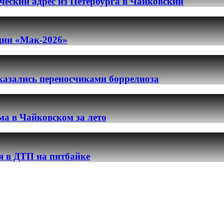
еский адрес из Петербурга в Чайковский
ации «Мак-2026»
казались переносчиками боррелиоза
ма в Чайковском за лето
я в ДТП на питбайке