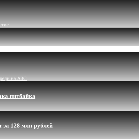
етие
ереди на АЗС
рка питбайка
 за 128 млн рублей