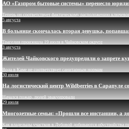
АО «Газпром бытовые системы» перенесло юридич
Теперь он соответствует фактическому расположению ключево
5 августа
В больнице скончалась вторая девушка, попавша
Трагедия произошла 19 июля в Чайковском округе
3 августа
Жителей Чайковского предупредили о запрете ку
Вода в Каме не соответствует санитарным нормам
30 июля
На логистический центр Wildberries в Сарапуле
Начался пожар, людей эвакуировали
29 июля
Многодетные семьи: «Прошли все инстанции, а до
Как владельцы участков в Дубовой добиваются обустройства п