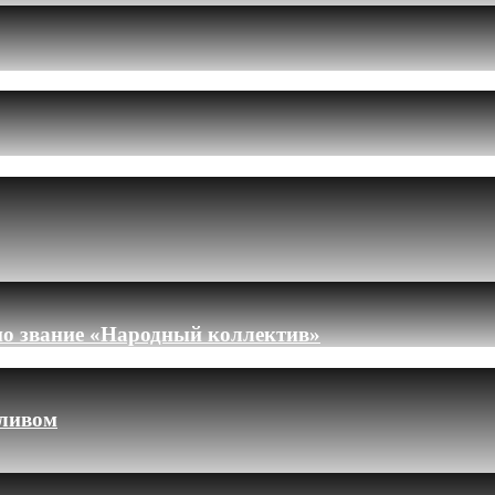
но звание «Народный коллектив»
пливом