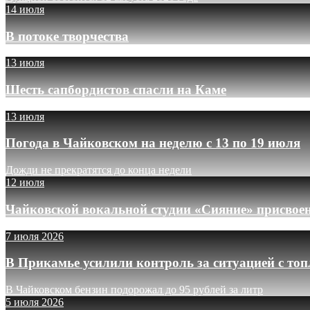
14 июля
В потоке творчества
13 июля
Шесть сапбордистов спасли на Каме
13 июля
Погода в Чайковском на неделю с 13 по 19 июля
Дожди не прекратятся до конца недели
12 июля
Чайковской вокальной студии «Сияние» присвое
7 июля 2026
В Прикамье усилили контроль за ситуацией с то
В Чайковском бензин подорожал до 95 рублей за литр
5 июля 2026