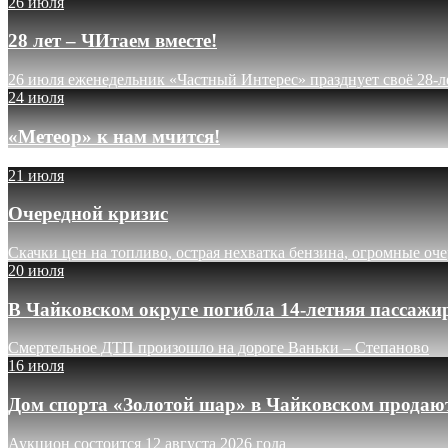
26 июля
28 лет – ЧИтаем вместе!
26 июля еженедельник «Частный Интерес» празднует своё 28-л
24 июля
«Метеор» к нам мчится!
21 июля
Очередной кризис
Скачки цен на топливо, острая нехватка бензина, огромные оч
20 июля
В Чайковском округе погибла 14-летняя пассажи
Смертельное ДТП произошло на дороге Ваньки – Степаново
16 июля
Дом спорта «Золотой шар» в Чайковском продают
Аукцион состоится 12 августа 2026 года