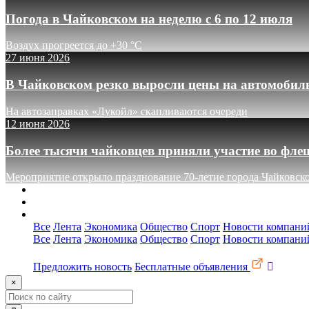
Погода в Чайковском на неделю с 6 по 12 июля
Воздух прогреется до +30 °C
27 июня 2026
В Чайковском резко выросли цены на автомобил
На автозаправках «Лукойл» скапливаются очереди
12 июня 2026
Более тысячи чайковцев приняли участие во фле
Мероприятие открыло празднование 70-летие города Чайковск
О сайте
Реклама
Контакты
Все
Лента
Экономика
Общество
Спорт
Новости компани
Все
Лента
Экономика
Общество
Спорт
Новости компани
Предложить новость
Бесплатные объявления
×