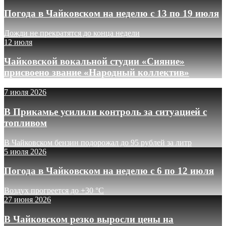
Погода в Чайковском на неделю с 13 по 19 июля
Дожди не прекратятся до конца недели
12 июля
Чайковской вокальной студии «Сияние»
присвоено звание «Народный коллектив»
7 июля 2026
В Прикамье усилили контроль за ситуацией с
топливом
В Чайковском бензин подорожал до 95 рублей за литр
5 июля 2026
Погода в Чайковском на неделю с 6 по 12 июля
Воздух прогреется до +30 °C
27 июня 2026
В Чайковском резко выросли цены на