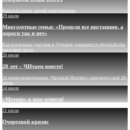
Начался пожар, людей эвакуировали
29 июля
Многодетные семьи: «Прошли все инстанции, а
дороги так и нет»
Как владельцы участков в Дубовой добиваются обустройства
проезжей части
26 июля
28 лет – ЧИтаем вместе!
26 июля еженедельник «Частный Интерес» празднует своё 28-
летие
24 июля
«Метеор» к нам мчится!
21 июля
Очередной кризис