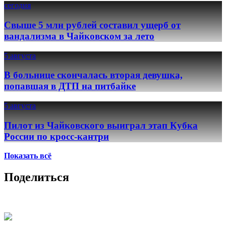
сегодня
Свыше 5 млн рублей составил ущерб от
вандализма в Чайковском за лето
5 августа
В больнице скончалась вторая девушка,
попавшая в ДТП на питбайке
5 августа
Пилот из Чайковского выиграл этап Кубка
России по кросс-кантри
Показать всё
Поделиться