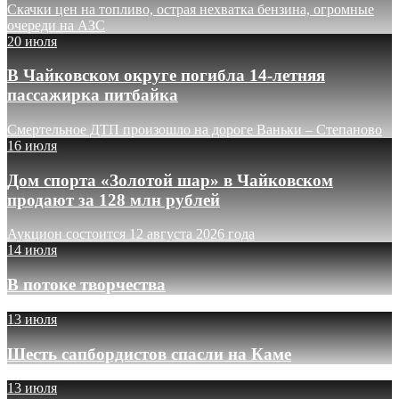
Скачки цен на топливо, острая нехватка бензина, огромные
очереди на АЗС
20 июля
В Чайковском округе погибла 14-летняя
пассажирка питбайка
Смертельное ДТП произошло на дороге Ваньки – Степаново
16 июля
Дом спорта «Золотой шар» в Чайковском
продают за 128 млн рублей
Аукцион состоится 12 августа 2026 года
14 июля
В потоке творчества
13 июля
Шесть сапбордистов спасли на Каме
13 июля