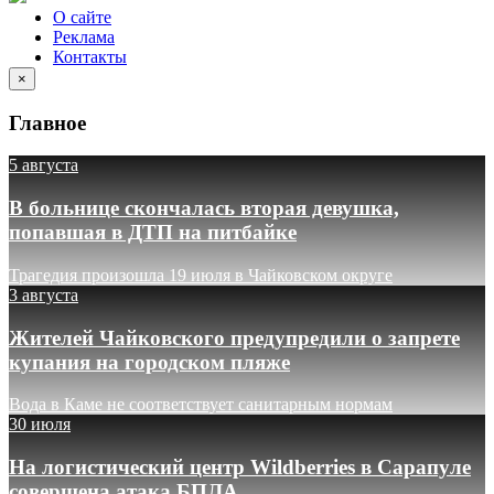
О сайте
Реклама
Контакты
×
Главное
5 августа
В больнице скончалась вторая девушка,
попавшая в ДТП на питбайке
Трагедия произошла 19 июля в Чайковском округе
3 августа
Жителей Чайковского предупредили о запрете
купания на городском пляже
Вода в Каме не соответствует санитарным нормам
30 июля
На логистический центр Wildberries в Сарапуле
совершена атака БПЛА