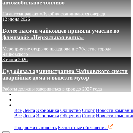
автомобильное топливо
На автозаправках «Лукойл» скапливаются очереди
12 июня 2026
Более тысячи чайковцев приняли участие во
флешмобе «Нереальная волна»
Мероприятие открыло празднование 70-летие города
Чайковского
8 июня 2026
Суд обязал администрацию Чайковского снести
аварийные дома и вывезти мусор
Работы должны завершиться в срок до 2027 года
О сайте
Реклама
Контакты
Все
Лента
Экономика
Общество
Спорт
Новости компани
Все
Лента
Экономика
Общество
Спорт
Новости компани
Предложить новость
Бесплатные объявления