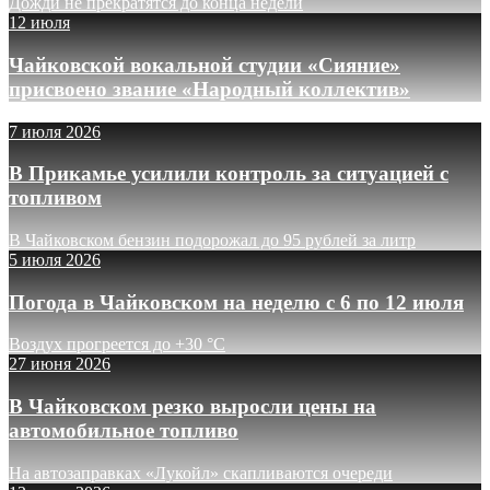
Дожди не прекратятся до конца недели
12 июля
Чайковской вокальной студии «Сияние»
присвоено звание «Народный коллектив»
7 июля 2026
В Прикамье усилили контроль за ситуацией с
топливом
В Чайковском бензин подорожал до 95 рублей за литр
5 июля 2026
Погода в Чайковском на неделю с 6 по 12 июля
Воздух прогреется до +30 °C
27 июня 2026
В Чайковском резко выросли цены на
автомобильное топливо
На автозаправках «Лукойл» скапливаются очереди