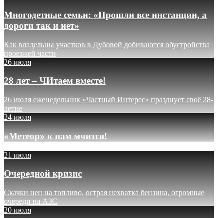
Многодетные семьи: «Прошли все инстанции, а
дороги так и нет»
Как владельцы участков в Дубовой добиваются обустройства
проезжей части
26 июля
28 лет – ЧИтаем вместе!
26 июля еженедельник «Частный Интерес» празднует своё 28-
летие
24 июля
«Метеор» к нам мчится!
21 июля
Очередной кризис
Скачки цен на топливо, острая нехватка бензина, огромные
очереди на АЗС
20 июля