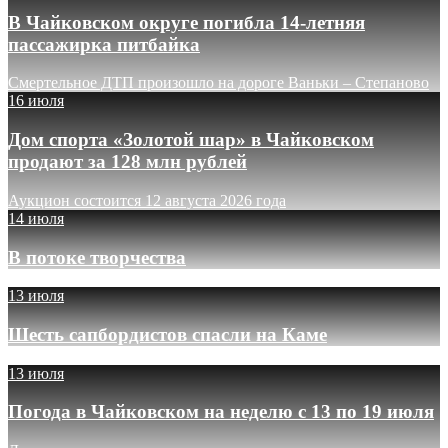
В Чайковском округе погибла 14-летняя
пассажирка питбайка
Смертельное ДТП произошло на дороге Ваньки – Степаново
16 июля
Дом спорта «Золотой шар» в Чайковском
продают за 128 млн рублей
Аукцион состоится 12 августа 2026 года
14 июля
В потоке творчества
13 июля
Шесть сапбордистов спасли на Каме
13 июля
Погода в Чайковском на неделю с 13 по 19 июля