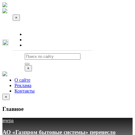
×
О сайте
Реклама
Контакты
×
О сайте
Реклама
Контакты
×
Главное
вчера
АО «Газпром бытовые системы» перенесло