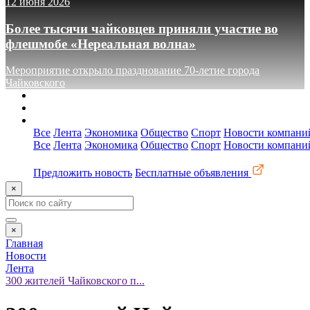
12 июня 2026
Более тысячи чайковцев приняли участие во
флешмобе «Нереальная волна»
Мероприятие открыло празднование 70-летие города
Чайковского
О сайте
Реклама
Контакты
Все
Лента
Экономика
Общество
Спорт
Новости компани
Все
Лента
Экономика
Общество
Спорт
Новости компани
Предложить новость
Бесплатные объявления
×
×
Главная
Новости
Лента
300 жителей Чайковского п...