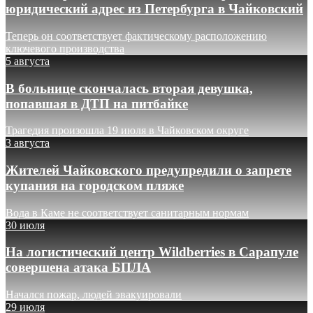
юридический адрес из Петербурга в Чайковский
Теперь он соответствует фактическому расположению
ключевого производства
5 августа
В больнице скончалась вторая девушка,
попавшая в ДТП на питбайке
Трагедия произошла 19 июля в Чайковском округе
3 августа
Жителей Чайковского предупредили о запрете
купания на городском пляже
Вода в Каме не соответствует санитарным нормам
30 июля
На логистический центр Wildberries в Сарапуле
совершена атака БПЛА
Начался пожар, людей эвакуировали
29 июля