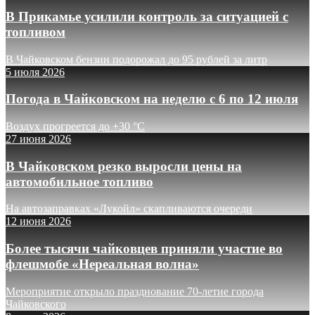
В Прикамье усилили контроль за ситуацией с
топливом
В Чайковском бензин подорожал до 95 рублей за литр
5 июля 2026
Погода в Чайковском на неделю с 6 по 12 июля
Воздух прогреется до +30 °C
27 июня 2026
В Чайковском резко выросли цены на
автомобильное топливо
На автозаправках «Лукойл» скапливаются очереди
12 июня 2026
Более тысячи чайковцев приняли участие во
флешмобе «Нереальная волна»
Мероприятие открыло празднование 70-летие города
Чайковского