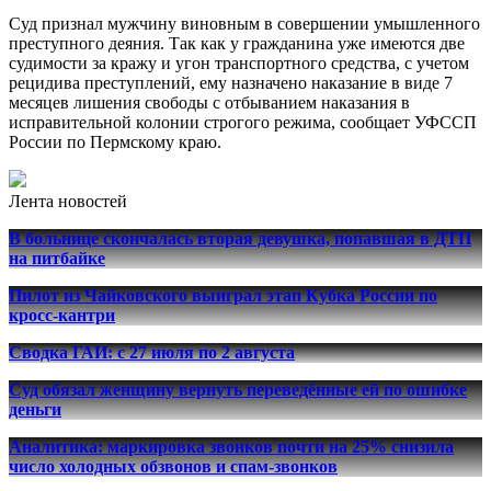
Суд признал мужчину виновным в совершении умышленного
преступного деяния. Так как у гражданина уже имеются две
судимости за кражу и угон транспортного средства, с учетом
рецидива преступлений, ему назначено наказание в виде 7
месяцев лишения свободы с отбыванием наказания в
исправительной колонии строгого режима, сообщает УФССП
России по Пермскому краю.
Лента новостей
В больнице скончалась вторая девушка, попавшая в ДТП
на питбайке
Пилот из Чайковского выиграл этап Кубка России по
кросс-кантри
Сводка ГАИ: с 27 июля по 2 августа
Суд обязал женщину вернуть переведённые ей по ошибке
деньги
Аналитика: маркировка звонков почти на 25% снизила
число холодных обзвонов и спам-звонков