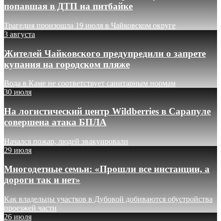
попавшая в ДТП на питбайке
Трагедия произошла 19 июля в Чайковском округе
3 августа
Жителей Чайковского предупредили о запрете
купания на городском пляже
Вода в Каме не соответствует санитарным нормам
30 июля
На логистический центр Wildberries в Сарапуле
совершена атака БПЛА
Начался пожар, людей эвакуировали
29 июля
Многодетные семьи: «Прошли все инстанции, а
дороги так и нет»
Как владельцы участков в Дубовой добиваются обустройства
проезжей части
26 июля