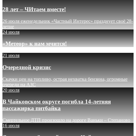
28 лет – ЧИтаем вместе!
26 июля еженедельник «Частный Интерес» празднует своё 28-
летие
24 июля
«Метеор» к нам мчится!
21 июля
Очередной кризис
Скачки цен на топливо, острая нехватка бензина, огромные
очереди на АЗС
20 июля
В Чайковском округе погибла 14-летняя
пассажирка питбайка
Смертельное ДТП произошло на дороге Ваньки – Степаново
16 июля