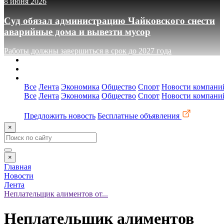
8 июня 2026
Суд обязал администрацию Чайковского снести
аварийные дома и вывезти мусор
Работы должны завершиться в срок до 2027 года
О сайте
Реклама
Контакты
Все
Лента
Экономика
Общество
Спорт
Новости компани
Все
Лента
Экономика
Общество
Спорт
Новости компани
Предложить новость
Бесплатные объявления
×
×
Главная
Новости
Лента
Неплательщик алиментов от...
Неплательщик алиментов