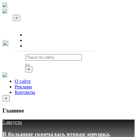
×
О сайте
Реклама
Контакты
×
О сайте
Реклама
Контакты
×
Главное
5 августа
В больнице скончалась вторая девушка,