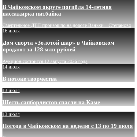
В Чайковском округе погибла 14-летняя
пассажирка питбайка
Смертельное ДТП произошло на дороге Ваньки – Степаново
16 июля
Дом спорта «Золотой шар» в Чайковском
продают за 128 млн рублей
Аукцион состоится 12 августа 2026 года
14 июля
В потоке творчества
13 июля
Шесть сапбордистов спасли на Каме
13 июля
Погода в Чайковском на неделю с 13 по 19 июля