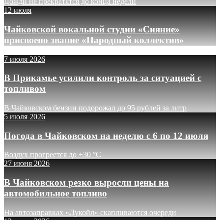
Дожди не прекратятся до конца недели
12 июля
Чайковской вокальной студии «Сияние»
присвоено звание «Народный коллектив»
7 июля 2026
В Прикамье усилили контроль за ситуацией с
топливом
В Чайковском бензин подорожал до 95 рублей за литр
5 июля 2026
Погода в Чайковском на неделю с 6 по 12 июля
Воздух прогреется до +30 °C
27 июня 2026
В Чайковском резко выросли цены на
автомобильное топливо
На автозаправках «Лукойл» скапливаются очереди