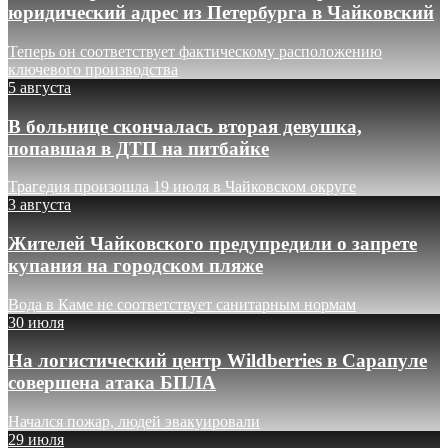
юридический адрес из Петербурга в Чайковский
Теперь он соответствует фактическому расположению
ключевого производства
5 августа
В больнице скончалась вторая девушка,
попавшая в ДТП на питбайке
Трагедия произошла 19 июля в Чайковском округе
3 августа
Жителей Чайковского предупредили о запрете
купания на городском пляже
Вода в Каме не соответствует санитарным нормам
30 июля
На логистический центр Wildberries в Сарапуле
совершена атака БПЛА
Начался пожар, людей эвакуировали
29 июля