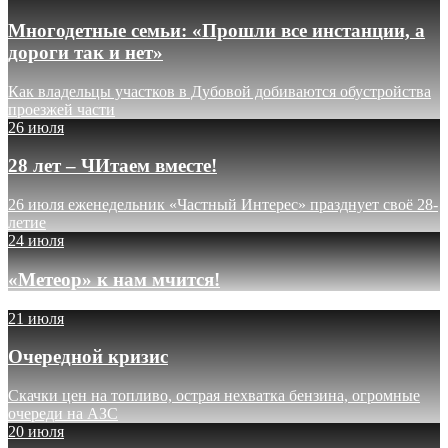
Многодетные семьи: «Прошли все инстанции, а
дороги так и нет»
Как владельцы участков в Дубовой добиваются обустройства
проезжей части
26 июля
28 лет – ЧИтаем вместе!
26 июля еженедельник «Частный Интерес» празднует своё 28-
летие
24 июля
«Метеор» к нам мчится!
21 июля
Очередной кризис
Скачки цен на топливо, острая нехватка бензина, огромные
очереди на АЗС
20 июля