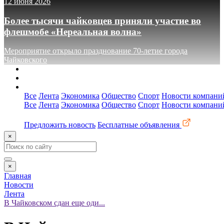
12 июня 2026
Более тысячи чайковцев приняли участие во
флешмобе «Нереальная волна»
Мероприятие открыло празднование 70-летие города
Чайковского
О сайте
Реклама
Контакты
Все
Лента
Экономика
Общество
Спорт
Новости компани
Все
Лента
Экономика
Общество
Спорт
Новости компани
Предложить новость
Бесплатные объявления
×
×
Главная
Новости
Лента
В Чайковском сдан еще оди...