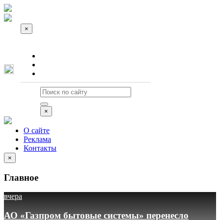
×
О сайте
Реклама
Контакты
×
О сайте
Реклама
Контакты
×
Главное
вчера
АО «Газпром бытовые системы» перенесло