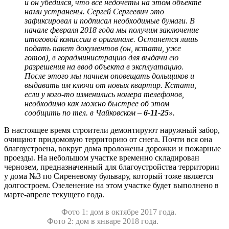
и он убедился, что все недочеты на этом объекте
нами устранены. Сергей Сергеевич это
зафиксировал и подписал необходимые бумаги. В
начале февраля 2018 года мы получим заключение
итоговой комиссии в оригинале. Останется лишь
подать пакет документов (он, кстати, уже
готов), в горадминистрацию для выдачи ею
разрешения на ввод объекта в эксплуатацию.
После этого мы начнем оповещать дольщиков и
выдавать им ключи от новых квартир. Кстати,
если у кого-то изменились номера телефонов,
необходимо как можно быстрее об этом
сообщить по тел. в Чайковском –
6-11-25
».
В настоящее время строители демонтируют наружный забор,
очищают придомовую территорию от снега. Почти вся она
благоустроена, вокруг дома проложены дорожки и пожарные
проезды. На небольшом участке временно складирован
чернозем, предназначенный для благоустройства территории
у дома №3 по Сиреневому бульвару, который тоже является
долгостроем. Озеленение на этом участке будет выполнено в
марте-апреле текущего года.
Фото 1: дом в октябре 2017 года.
Фото 2: дом в январе 2018 года.