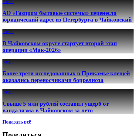
вчера
АО «Газпром бытовые системы» перенесло
юридический адрес из Петербурга в Чайковский
вчера
В Чайковском округе стартует второй этап
операции «Мак-2026»
вчера
Более трети исследованных в Прикамье клещей
оказались переносчиками боррелиоза
вчера
Свыше 5 млн рублей составил ущерб от
вандализма в Чайковском за лето
Показать всё
Поделиться