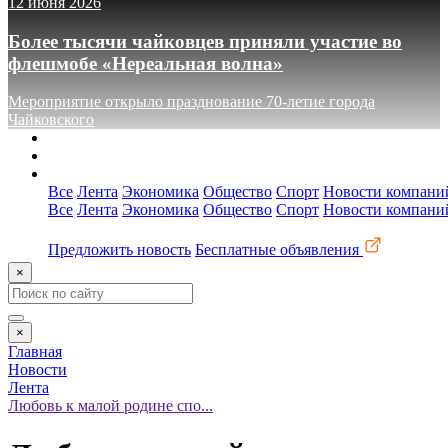
12 июня 2026
Более тысячи чайковцев приняли участие во
флешмобе «Нереальная волна»
Мероприятие открыло празднование 70-летие города
Чайковского
О сайте
Реклама
Контакты
Все
Лента
Экономика
Общество
Спорт
Новости компани
Все
Лента
Экономика
Общество
Спорт
Новости компани
Предложить новость
Бесплатные объявления
×
×
Главная
Новости
Лента
Любовь к малой родине спо...