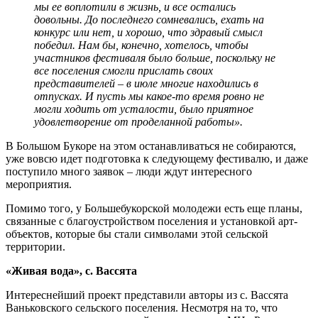
мы ее воплотили в жизнь, и все остались
довольны. До последнего сомневались, ехать на
конкурс или нет, и хорошо, что здравый смысл
победил. Нам бы, конечно, хотелось, чтобы
участников фестиваля было больше, поскольку не
все поселения смогли прислать своих
представителей – в июле многие находились в
отпусках. И пусть мы какое-то время ровно не
могли ходить от усталости, было приятное
удовлетворение от проделанной работы».
В Большом Букоре на этом останавливаться не собираются,
уже вовсю идет подготовка к следующему фестивалю, и даже
поступило много заявок – люди ждут интересного
мероприятия.
Помимо того, у Большебукорской молодежи есть еще планы,
связанные с благоустройством поселения и установкой арт-
объектов, которые бы стали символами этой сельской
территории.
«Живая вода», с. Вассята
Интереснейший проект представили авторы из c. Вассята
Ваньковского сельского поселения. Несмотря на то, что