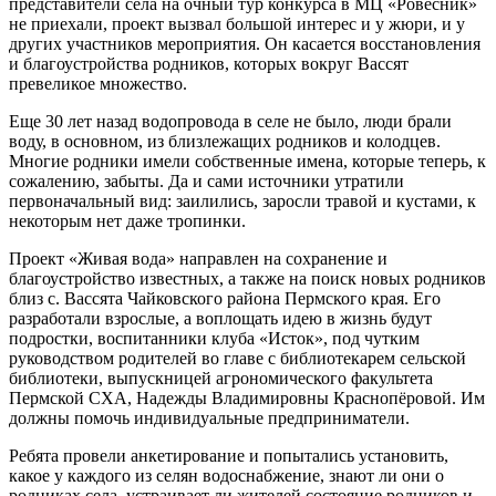
представители села на очный тур конкурса в МЦ «Ровесник»
не приехали, проект вызвал большой интерес и у жюри, и у
других участников мероприятия. Он касается восстановления
и благоустройства родников, которых вокруг Вассят
превеликое множество.
Еще 30 лет назад водопровода в селе не было, люди брали
воду, в основном, из близлежащих родников и колодцев.
Многие родники имели собственные имена, которые теперь, к
сожалению, забыты. Да и сами источники утратили
первоначальный вид: заилились, заросли травой и кустами, к
некоторым нет даже тропинки.
Проект «Живая вода» направлен на сохранение и
благоустройство известных, а также на поиск новых родников
близ с. Вассята Чайковского района Пермского края. Его
разработали взрослые, а воплощать идею в жизнь будут
подростки, воспитанники клуба «Исток», под чутким
руководством родителей во главе с библиотекарем сельской
библиотеки, выпускницей агрономического факультета
Пермской СХА, Надежды Владимировны Краснопёровой. Им
должны помочь индивидуальные предприниматели.
Ребята провели анкетирование и попытались установить,
какое у каждого из селян водоснабжение, знают ли они о
родниках села, устраивает ли жителей состояние родников и