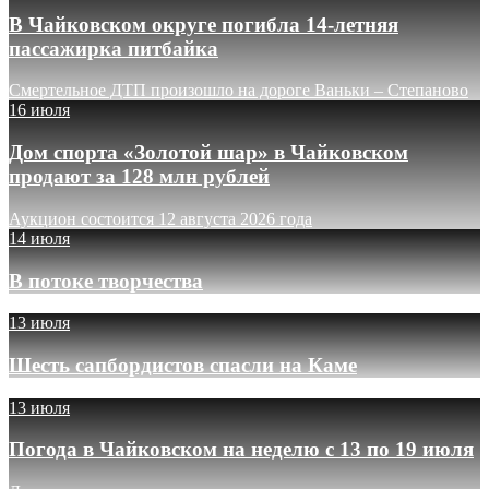
В Чайковском округе погибла 14-летняя
пассажирка питбайка
Смертельное ДТП произошло на дороге Ваньки – Степаново
16 июля
Дом спорта «Золотой шар» в Чайковском
продают за 128 млн рублей
Аукцион состоится 12 августа 2026 года
14 июля
В потоке творчества
13 июля
Шесть сапбордистов спасли на Каме
13 июля
Погода в Чайковском на неделю с 13 по 19 июля