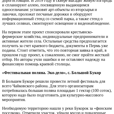
дорогостоящий. В 2019 году в сквере высадят живую изгородь
и спланируют аллею, посвященную выдающимся
односельчанам: установят арт-объекты из вторсырья и
лавочки, проложат песчаные дорожки и оборудуют
информационный стенд со схемой парка, а также стенд о
лучших селянах, смонтируют освещение и видеонаблюдение.
На первом этапе проект спонсировали крестьянско-
фермерские хозяйства, индивидуальные предприниматели и
активные жители села. Остальные средства предполагается
получить за счет краевого бюджета, документы в Пермь уже
поданы. Стоит отметить, что это повторная заявка в край, в
прошлом году проект, к сожалению, не смог пройти жесткий
отбор. Но авторы учли ошибки и не оставляют надежду на
финансовую помощь краевой столицы.
«Фестивальная поляна. Эко-дело», с.
Большой Букор
В Большем Букоре решили провести летний фестиваль для
всего Чайковского района. Для этого организаторам
потребовалась большая поляна площадью 1 гектар (100 соток),
которую надо было подготовить для культурно-массового
мероприятия.
Необходимую территорию нашли у реки Букорок за «финским
поселком». Отмерили участок, убрали мусор и поваленные