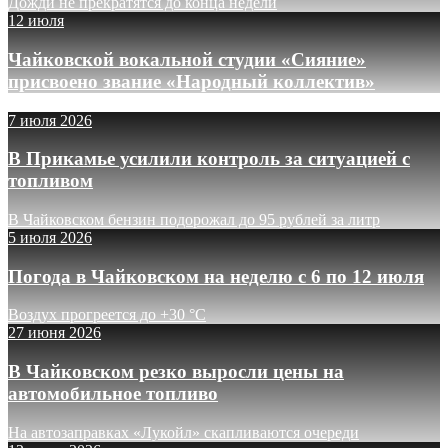
Дожди не прекратятся до конца недели
12 июля
Чайковской вокальной студии «Сияние»
присвоено звание «Народный коллектив»
7 июля 2026
В Прикамье усилили контроль за ситуацией с
топливом
В Чайковском бензин подорожал до 95 рублей за литр
5 июля 2026
Погода в Чайковском на неделю с 6 по 12 июля
Воздух прогреется до +30 °C
27 июня 2026
В Чайковском резко выросли цены на
автомобильное топливо
На автозаправках «Лукойл» скапливаются очереди