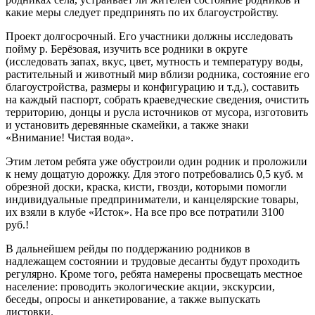
какие меры следует предпринять по их благоустройству.
Проект долгосрочный. Его участники должны исследовать
пойму р. Берёзовая, изучить все родники в округе
(исследовать запах, вкус, цвет, мутность и температуру воды,
растительный и животный мир вблизи родника, состояние его
благоустройства, размеры и конфигурацию и т.д.), составить
на каждый паспорт, собрать краеведческие сведения, очистить
территорию, донцы и русла источников от мусора, изготовить
и установить деревянные скамейки, а также знаки
«Внимание! Чистая вода».
Этим летом ребята уже обустроили один родник и проложили
к нему дощатую дорожку. Для этого потребовались 0,5 куб. м
обрезной доски, краска, кисти, гвозди, которыми помогли
индивидуальные предприниматели, и канцелярские товары,
их взяли в клубе «Исток». На все про все потратили 3100
руб.!
В дальнейшем рейды по поддержанию родников в
надлежащем состоянии и трудовые десанты будут проходить
регулярно. Кроме того, ребята намерены просвещать местное
население: проводить экологические акции, экскурсии,
беседы, опросы и анкетирование, а также выпускать
листовки.