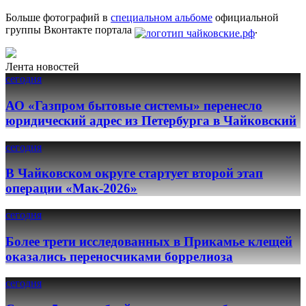
Больше фотографий в
специальном альбоме
официальной
группы Вконтакте портала
.
Лента новостей
сегодня
АО «Газпром бытовые системы» перенесло
юридический адрес из Петербурга в Чайковский
сегодня
В Чайковском округе стартует второй этап
операции «Мак-2026»
сегодня
Более трети исследованных в Прикамье клещей
оказались переносчиками боррелиоза
сегодня