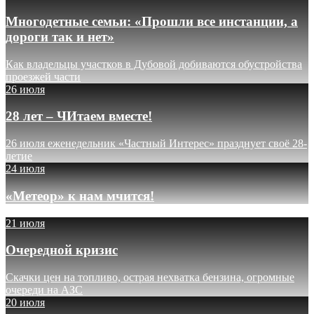
Многодетные семьи: «Прошли все инстанции, а
дороги так и нет»
Как владельцы участков в Дубовой добиваются обустройства
проезжей части
26 июля
28 лет – ЧИтаем вместе!
26 июля еженедельник «Частный Интерес» празднует своё 28-
летие
24 июля
«Метеор» к нам мчится!
21 июля
Очередной кризис
Скачки цен на топливо, острая нехватка бензина, огромные
очереди на АЗС
20 июля