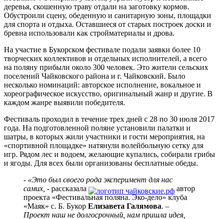
деревья, скошенную траву отдали на заготовку кормов.
Обустроили сцену, обеденную и санитарную зоны, площадки
для спорта и отдыха. Оставшиеся от старых построек доски и
бревна использовали как стройматериалы и дрова.
На участие в Букорском фестивале подали заявки более 10
творческих коллективов и отдельных исполнителей, а всего
на поляну прибыли около 300 человек. Это жители сельских
поселений Чайковского района и г. Чайковский. Было
несколько номинаций: авторское исполнение, вокальное и
хореографическое искусство, оригинальный жанр и другие. В
каждом жанре выявили победителя.
Фестиваль проходил в течение трех дней с 28 по 30 июля 2017
года. На подготовленной поляне установили палатки и
шатры, в которых жили участники и гости мероприятия, на
«спортивной площадке» натянули волейбольную сетку для
игр. Рядом лес и водоем, желающие купались, собирали грибы
и ягоды. Для всех были организованы бесплатные обеды.
- «Это был своего рода эксперимент для нас
самих, -
рассказала
автор
проекта «Фестивальная поляна. Эко-дело» клуба
«Маяк» с. Б. Букор
Елизавета Галямова
. –
Проект наш не долгосрочный, нам пришла идея,