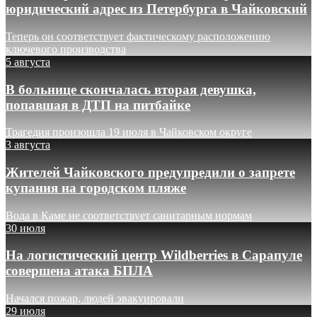
юридический адрес из Петербурга в Чайковский
Теперь он соответствует фактическому расположению
ключевого производства
5 августа
В больнице скончалась вторая девушка,
попавшая в ДТП на питбайке
Трагедия произошла 19 июля в Чайковском округе
3 августа
Жителей Чайковского предупредили о запрете
купания на городском пляже
Вода в Каме не соответствует санитарным нормам
30 июля
На логистический центр Wildberries в Сарапуле
совершена атака БПЛА
Начался пожар, людей эвакуировали
29 июля