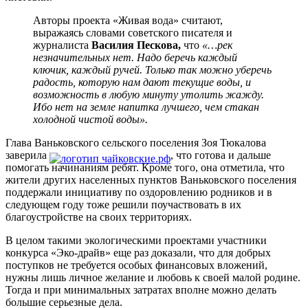
Авторы проекта «Живая вода» считают,
выражаясь словами советского писателя и
журналиста
Василия Пескова,
что
«…рек
незначительных нет. Надо беречь каждый
ключик, каждый ручей. Только так можно уберечь
радость, которую нам дают текущие воды, и
возможность в любую минуту утолить жажду.
Ибо нет на земле напитка лучшего, чем стакан
холодной чистой воды».
Глава Ваньковского сельского поселения Зоя Тюкалова
заверила
, что готова и дальше
помогать начинаниям ребят. Кроме того, она отметила, что
жители других населенных пунктов Ваньковского поселения
поддержали инициативу по оздоровлению родников и в
следующем году тоже решили поучаствовать в их
благоустройстве на своих территориях.
В целом такими экологическими проектами участники
конкурса «Эко-драйв» еще раз доказали, что для добрых
поступков не требуется особых финансовых вложений,
нужны лишь личное желание и любовь к своей малой родине.
Тогда и при минимальных затратах вполне можно делать
большие серьезные дела.