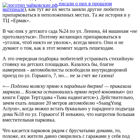
писали о них в прошлом
материале
), как тут же их места заняли другие любители
припарковаться в неположенных местах. Та же история и у
ТЦ «Ермак».
В час-пик у детского сада №24 по ул. Ленина, 44 машинам «не
протолкнуться». Поэтому желающих припарковаться в
«уголок, чтоб никто не уволок», всегда много. Они и не
думают о том, как в этот момент ходить пешеходам.
А это очередная подборка любителей устраивать стихийную
стоянку на детских площадках. Казалось бы, благие
намерения – автомобилисты освободили внутридворовой
проезд по ул. Горького, 7, но… не за счет же газона!
«
— Подгони коляску прямо к парадным дверям! — приказала
маркиза… Коляска остановилась прямо перед коновязью
» (из
книги Гарри Тертлдава «Тьма надвигается»). Действительно,
зачем ехать лишние 20 метров автомобилю «SsangYong
Actyon», когда можно встать буквально у парадного подъезда
дома №18 по ул. Горького! И неважно, что напротив большая
вместительная парковка.
Что касается парковок рядом с брусчатыми домами, то,
похоже, их жители давно смирились с гаражами у себя под