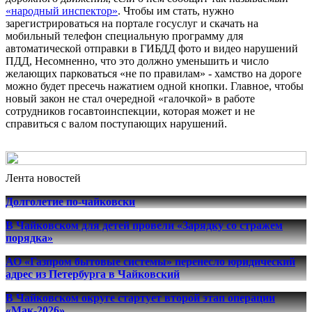
«народный инспектор»
. Чтобы им стать, нужно
зарегистрироваться на портале госуслуг и скачать на
мобильный телефон специальную программу для
автоматической отправки в ГИБДД фото и видео нарушений
ПДД, Несомненно, что это должно уменьшить и число
желающих парковаться «не по правилам» - хамство на дороге
можно будет пресечь нажатием одной кнопки. Главное, чтобы
новый закон не стал очередной «галочкой» в работе
сотрудников госавтоинспекции, которая может и не
справиться с валом поступающих нарушений.
Лента новостей
Долголетие по-чайковски
В Чайковском для детей провели «Зарядку со стражем
порядка»
АО «Газпром бытовые системы» перенесло юридический
адрес из Петербурга в Чайковский
В Чайковском округе стартует второй этап операции
«Мак-2026»