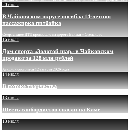
20 июля
В Чайковском округе погибла 14-летняя
пассажирка питбайка
Смертельное ДТП произошло на дороге Ваньки – Степаново
16 июля
Дом спорта «Золотой шар» в Чайковском
продают за 128 млн рублей
Аукцион состоится 12 августа 2026 года
14 июля
В потоке творчества
13 июля
Шесть сапбордистов спасли на Каме
13 июля