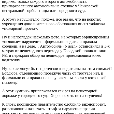
видимо, только каждого второго автомобилиста,
припарковавшего автомобиль на стоянке у Чайковской
центральной горбольницы или городского суда.
А этому нарушителю, похоже, все равно, что на воротах
учреждения дополнительного образования висит табличка
«пожарный проезд».
Ну и напоследок несколько фото, на которых зафиксированы
«неявные» нарушения – формально водители правила
соблюли, а на деле… Автомобиль «Nissan» остановился в 3-х
метрах от пешеходного перехода у Городской поликлиники
№1 и перекрыл обзор на пешеходов проезжающим мимо
водителям.
Ну, какие могут быть претензии к водителям на этом снимке?!
Бордюра, отделяющего проезжую часть от тротуара нет, и
формально они правил не нарушают – мало ли у кого какой
глазомер!
А этот «умник» припарковался как раз на пешеходной
дорожке у городского суда. Хорошо, хоть не на ступенях!
К слову, российское правительство одобрило законопроект,
разрешающий назначать штраф за нарушение правил
дорожного движения, если о нем сообщит так называемый