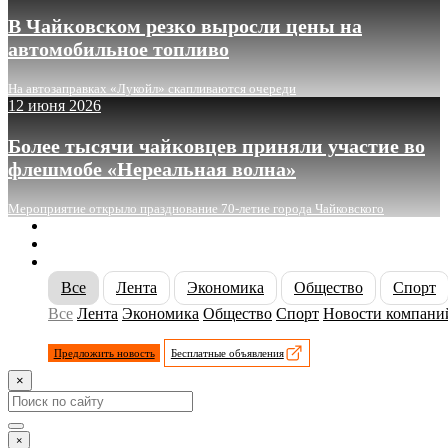
В Чайковском резко выросли цены на
автомобильное топливо
На автозаправках «Лукойл» скапливаются очереди
12 июня 2026
Более тысячи чайковцев приняли участие во
флешмобе «Нереальная волна»
Мероприятие открыло празднование 70-летие города Чайковского
О сайте
Реклама
Контакты
Все
Лента
Экономика
Общество
Спорт
Все
Лента
Экономика
Общество
Спорт
Новости компани
Предложить новость
Бесплатные объявления
×
×