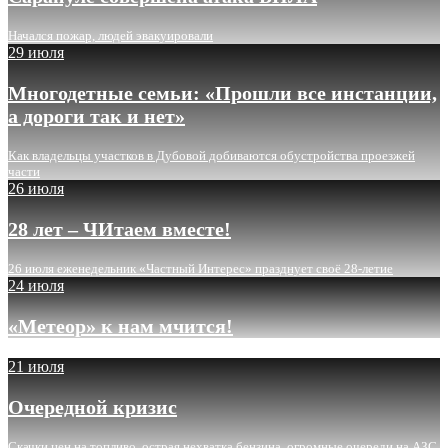
Начался пожар, людей эвакуировали
29 июля
Многодетные семьи: «Прошли все инстанции,
а дороги так и нет»
Как владельцы участков в Дубовой добиваются обустройства проезжей
части
26 июля
28 лет – ЧИтаем вместе!
26 июля еженедельник «Частный Интерес» празднует своё 28-летие
24 июля
«Метеор» к нам мчится!
21 июля
Очередной кризис
Скачки цен на топливо, острая нехватка бензина, огромные очереди на АЗС