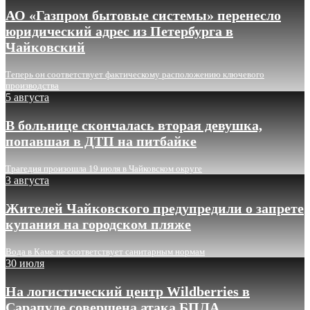
АО «Газпром бытовые системы» перенесло
юридический адрес из Петербурга в
Чайковский
Теперь он соответствует фактическому расположению ключевого
производства
5 августа
В больнице скончалась вторая девушка,
попавшая в ДТП на питбайке
Трагедия произошла 19 июля в Чайковском округе
3 августа
Жителей Чайковского предупредили о запрете
купания на городском пляже
Вода в Каме не соответствует санитарным нормам
30 июля
На логистический центр Wildberries в
Сарапуле совершена атака БПЛА