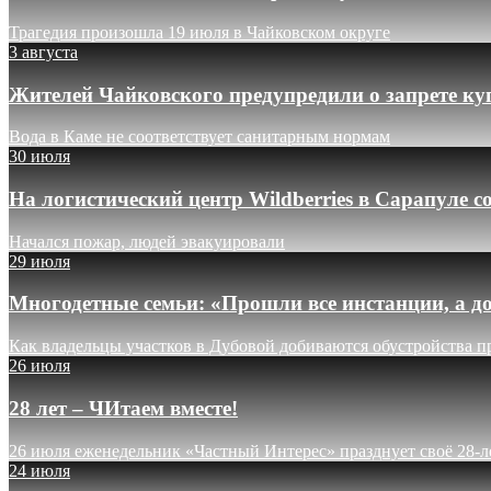
Трагедия произошла 19 июля в Чайковском округе
3 августа
Жителей Чайковского предупредили о запрете ку
Вода в Каме не соответствует санитарным нормам
30 июля
На логистический центр Wildberries в Сарапуле
Начался пожар, людей эвакуировали
29 июля
Многодетные семьи: «Прошли все инстанции, а до
Как владельцы участков в Дубовой добиваются обустройства п
26 июля
28 лет – ЧИтаем вместе!
26 июля еженедельник «Частный Интерес» празднует своё 28-л
24 июля