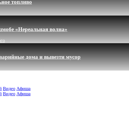
ьное топливо
шмобе «Нереальная волна»
ого
варийные дома и вывезти мусор
й
Видео
Афиша
й
Видео
Афиша