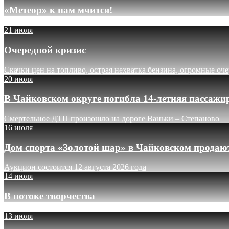
«Метеор» к нам мчится!
21 июля
Очередной кризис
Скачки цен на топливо, острая нехватка бензина, огромные оч
20 июля
В Чайковском округе погибла 14-летняя пассажи
Смертельное ДТП произошло на дороге Ваньки – Степаново
16 июля
Дом спорта «Золотой шар» в Чайковском продают
Аукцион состоится 12 августа 2026 года
14 июля
В потоке творчества
13 июля