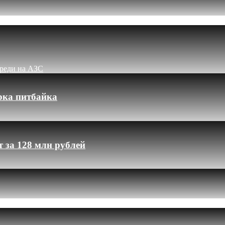
ереди на АЗС
рка питбайка
 за 128 млн рублей