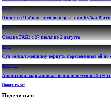
вчера
Пилот из Чайковского выиграл этап Кубка Росси
вчера
Сводка ГАИ: с 27 июля по 2 августа
вчера
Суд обязал женщину вернуть переведённые ей по
4 августа
Аналитика: маркировка звонков почти на 25% сн
Показать всё
Поделиться