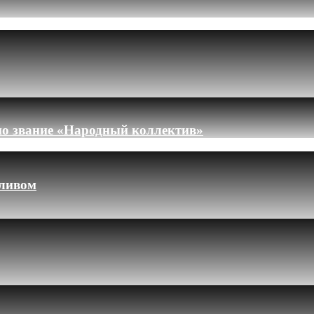
но звание «Народный коллектив»
пливом