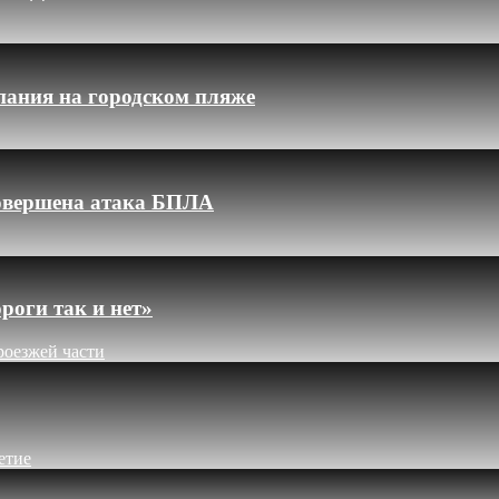
пания на городском пляже
 совершена атака БПЛА
роги так и нет»
роезжей части
етие