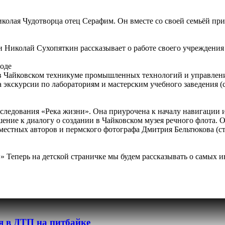
колая Чудотворца отец Серафим. Он вместе со своей семьёй приб
иколай Сухопяткин рассказывает о работе своего учреждения и
оде
 Чайковском техникуме промышленных технологий и управления
 экскурсии по лабораториям и мастерским учебного заведения (с
следования «Река жизни». Она приурочена к началу навигации и
шение к диалогу о создании в Чайковском музея речного флота.
естных авторов и пермского фотографа Дмитрия Бельтюкова (стр
Теперь на детской страничке мы будем рассказывать о самых ин
я в ДТП на питбайке