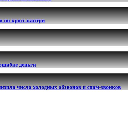
и по кросс-кантри
 ошибке деньги
изила число холодных обзвонов и спам-звонков