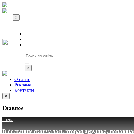
×
О сайте
Реклама
Контакты
×
О сайте
Реклама
Контакты
×
Главное
вчера
В больнице скончалась вторая девушка, попавша