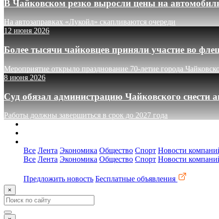
В Чайковском резко выросли цены на автомобил
На автозаправках «Лукойл» скапливаются очереди
12 июня 2026
Более тысячи чайковцев приняли участие во фле
Мероприятие открыло празднование 70-летие города Чайковск
8 июня 2026
Суд обязал администрацию Чайковского снести а
Работы должны завершиться в срок до 2027 года
О сайте
Реклама
Контакты
Все
Лента
Экономика
Общество
Спорт
Новости компани
Все
Лента
Экономика
Общество
Спорт
Новости компани
Предложить новость
Бесплатные объявления
×