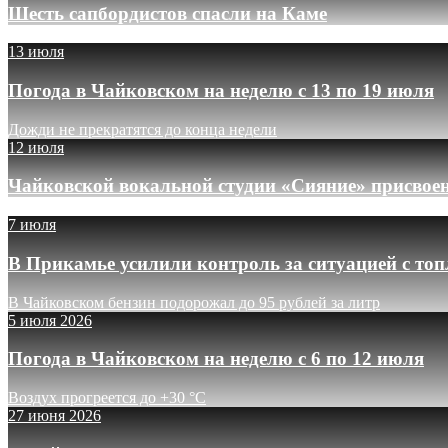
Шесть сапбордистов спасли на Каме
13 июля
Погода в Чайковском на неделю с 13 по 19 июля
Дожди не прекратятся до конца недели
12 июля
Чайковской вокальной студии «Сияние» присвое
7 июля
В Прикамье усилили контроль за ситуацией с то
В Чайковском бензин подорожал до 95 рублей за литр
5 июля 2026
Погода в Чайковском на неделю с 6 по 12 июля
Воздух прогреется до +30 °C
27 июня 2026