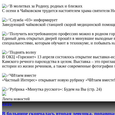
В молитвах за Родину, родных и близких
С осени в Чайковском трудится настоятелем храма святителя Ни
Служба «03» информирует
Заведующий чайковской станцией скорой медицинской помощи Н
Получить востребованную профессию можно в родном гор
Единый день открытых дверей прошёл в минувшие выходные в
специальностями, которым обучают в техникуме, и побывать на
Поднять волну
В ОКЦ «Горизонт» 13 апреля состоялось открытие выставки-ис
Камского речного пароходства в целом. Выставка – это пригла
истории из жизни речников, а также современные фотографии м
ЧИтаем вместе
«Частный Интерес» открывает новую рубрику «ЧИтаем вместе!» 
Рубрика «Минутка русского»: Будем на Вы (стр. 24)
Лента новостей
вчера
В больнице скончалась вторая девушка, попавша