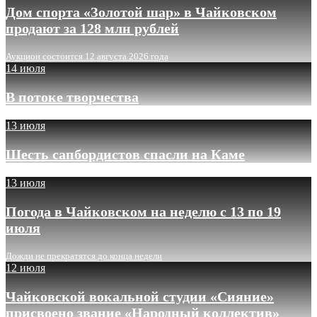
Дом спорта «Золотой шар» в Чайковском
продают за 128 млн рублей
Аукцион состоится 12 августа 2026 года
14 июля
В потоке творчества
13 июля
Шесть сапбордистов спасли на Каме
13 июля
Погода в Чайковском на неделю с 13 по 19
июля
Дожди не прекратятся до конца недели
12 июля
Чайковской вокальной студии «Сияние»
присвоено звание «Народный коллектив»