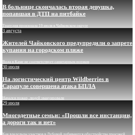
В больнице скончалась вторая девушка,
попавшая в ДТП на питбайке
Трагедия произошла 19 июля в Чайковском округе
3 августа
Жителей Чайковского предупредили о запрете
купания на городском пляже
Вода в Каме не соответствует санитарным нормам
30 июля
На логистический центр Wildberries в
Сарапуле совершена атака БПЛА
Начался пожар, людей эвакуировали
29 июля
Многодетные семьи: «Прошли все инстанции,
а дороги так и нет»
Как владельцы участков в Дубовой добиваются обустройства проезжей