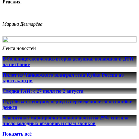
Рудских
.
Марина Дегтярёва
Лента новостей
В больнице скончалась вторая девушка, попавшая в ДТП
на питбайке
Пилот из Чайковского выиграл этап Кубка России по
кросс-кантри
Сводка ГАИ: с 27 июля по 2 августа
Суд обязал женщину вернуть переведённые ей по ошибке
деньги
Аналитика: маркировка звонков почти на 25% снизила
число холодных обзвонов и спам-звонков
Показать всё