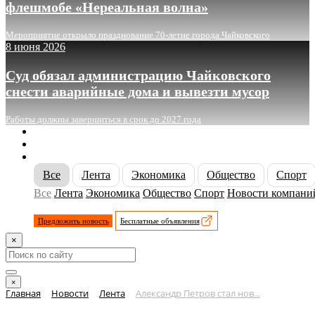
флешмобе «Нереальная волна»
Мероприятие открыло празднование 70-летие города Чайковского
8 июня 2026
Суд обязал администрацию Чайковского
снести аварийные дома и вывезти мусор
Работы должны завершиться в срок до 2027 года
О сайте
Реклама
Контакты
Все
Лента
Экономика
Общество
Спорт
Все
Лента
Экономика
Общество
Спорт
Новости компани
Предложить новость
Бесплатные объявления
×
×
Главная
Новости
Лента
Александр Петров стал нов...