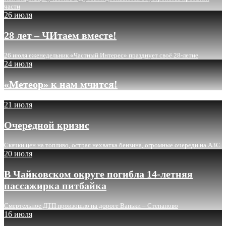
части
26 июля
28 лет – ЧИтаем вместе!
26 июля еженедельник «Частный Интерес» празднует своё 28-летие
24 июля
«Метеор» к нам мчится!
21 июля
Очередной кризис
Скачки цен на топливо, острая нехватка бензина, огромные очереди на АЗС
20 июля
В Чайковском округе погибла 14-летняя
пассажирка питбайка
Смертельное ДТП произошло на дороге Ваньки – Степаново
16 июля