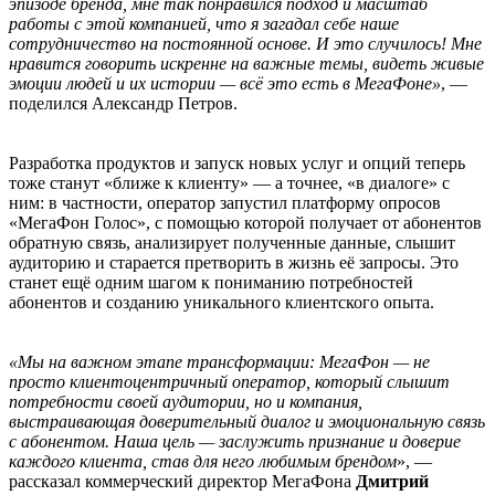
эпизоде бренда, мне так понравился подход и масштаб
работы с этой компанией, что я загадал себе наше
сотрудничество на постоянной основе. И это случилось! Мне
нравится говорить искренне на важные темы, видеть живые
эмоции людей и их истории — всё это есть в МегаФоне»
, —
поделился Александр Петров.
Разработка продуктов и запуск новых услуг и опций теперь
тоже станут «ближе к клиенту» — а точнее, «в диалоге» с
ним: в частности, оператор запустил платформу опросов
«МегаФон Голос», с помощью которой получает от абонентов
обратную связь, анализирует полученные данные, слышит
аудиторию и старается претворить в жизнь её запросы. Это
станет ещё одним шагом к пониманию потребностей
абонентов и созданию уникального клиентского опыта.
«Мы на важном этапе трансформации: МегаФон — не
просто клиентоцентричный оператор, который слышит
потребности своей аудитории, но и компания,
выстраивающая доверительный диалог и эмоциональную связь
с абонентом. Наша цель — заслужить признание и доверие
каждого клиента, став для него любимым брендом
», —
рассказал коммерческий директор МегаФона
Дмитрий