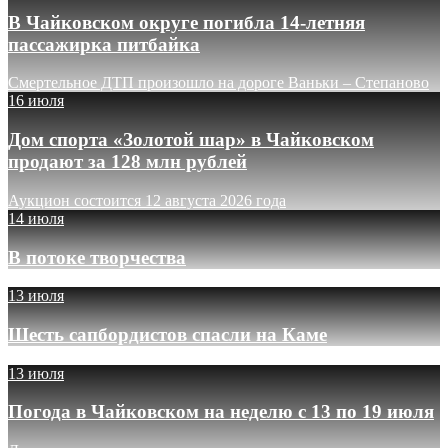
В Чайковском округе погибла 14-летняя
пассажирка питбайка
Смертельное ДТП произошло на дороге Ваньки – Степаново
16 июля
Дом спорта «Золотой шар» в Чайковском
продают за 128 млн рублей
Аукцион состоится 12 августа 2026 года
14 июля
В потоке творчества
13 июля
Шесть сапбордистов спасли на Каме
13 июля
Погода в Чайковском на неделю с 13 по 19 июля