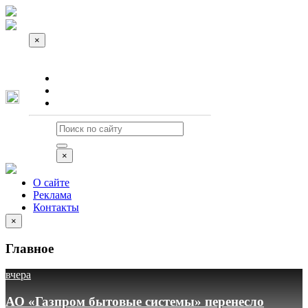
×
О сайте
Реклама
Контакты
×
О сайте
Реклама
Контакты
×
Главное
вчера
АО «Газпром бытовые системы» перенесло