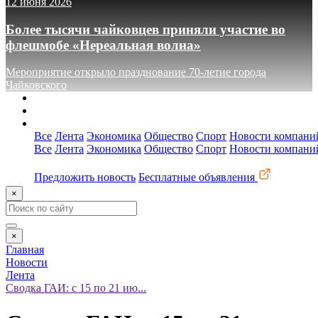
12 июня 2026
Более тысячи чайковцев приняли участие во
флешмобе «Нереальная волна»
Мероприятие открыло празднование 70-летие города
Чайковского
О сайте
Реклама
Контакты
Все
Лента
Экономика
Общество
Спорт
Новости компани
Все
Лента
Экономика
Общество
Спорт
Новости компани
Предложить новость
Бесплатные объявления
×
×
Главная
Новости
Лента
Сводка ГАИ: с 15 по 21 ию...