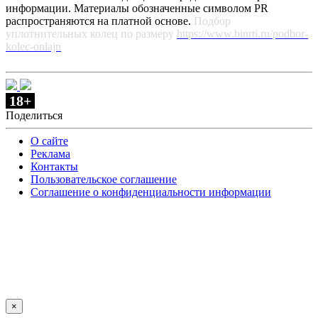
информации. Материалы обозначенные символом PR
распространяются на платной основе.
Подбор
уплотнительных колец по размеру
https://www.binrti.ru/podbor-
kolec-onlajn
18+
Поделиться
О сайте
Реклама
Контакты
Пользовательское соглашение
Соглашение о конфиденциальности информации
×