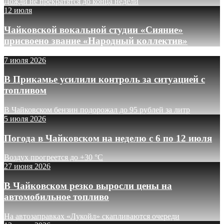
Дожди не прекратятся до конца недели
12 июля
Чайковской вокальной студии «Сияние»
присвоено звание «Народный коллектив»
7 июля 2026
В Прикамье усилили контроль за ситуацией с
топливом
В Чайковском бензин подорожал до 95 рублей за литр
5 июля 2026
Погода в Чайковском на неделю с 6 по 12 июля
Воздух прогреется до +30 °C
27 июня 2026
В Чайковском резко выросли цены на
автомобильное топливо
На автозаправках «Лукойл» скапливаются очереди