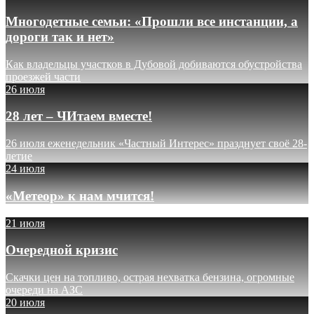
Многодетные семьи: «Прошли все инстанции, а
дороги так и нет»
Как владельцы участков в Дубовой добиваются обустройства
проезжей части
26 июля
28 лет – ЧИтаем вместе!
26 июля еженедельник «Частный Интерес» празднует своё 28-
летие
24 июля
«Метеор» к нам мчится!
21 июля
Очередной кризис
Скачки цен на топливо, острая нехватка бензина, огромные
очереди на АЗС
20 июля