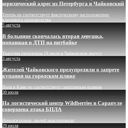
юридический адрес из Петербурга в Чайковский
Теперь он соответствует фактическому расположению
ключевого производства
5 августа
В больнице скончалась вторая девушка,
попавшая в ДТП на питбайке
Трагедия произошла 19 июля в Чайковском округе
3 августа
Жителей Чайковского предупредили о запрете
купания на городском пляже
Вода в Каме не соответствует санитарным нормам
30 июля
На логистический центр Wildberries в Сарапуле
совершена атака БПЛА
Начался пожар, людей эвакуировали
29 июля