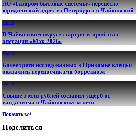
АО «Газпром бытовые системы» перенесло
юридический адрес из Петербурга в Чайковский
вчера
В Чайковском округе стартует второй этап
операции «Мак-2026»
вчера
Более трети исследованных в Прикамье клещей
оказались переносчиками боррелиоза
вчера
Свыше 5 млн рублей составил ущерб от
вандализма в Чайковском за лето
Показать всё
Поделиться