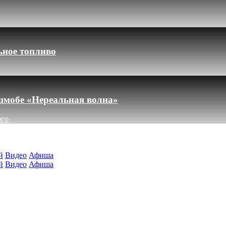
ьное топливо
шмобе «Нереальная волна»
ого
й
Видео
Афиша
й
Видео
Афиша