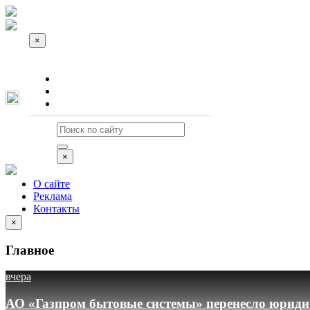
×
О сайте
Реклама
Контакты
×
О сайте
Реклама
Контакты
×
Главное
вчера
АО «Газпром бытовые системы» перенесло юридич