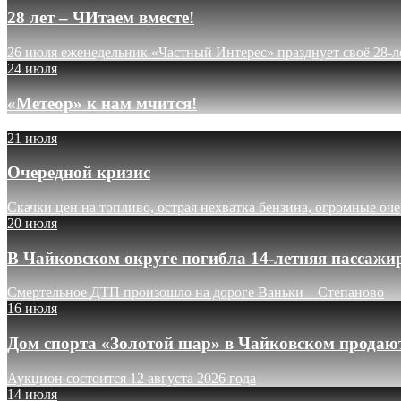
28 лет – ЧИтаем вместе!
26 июля еженедельник «Частный Интерес» празднует своё 28-л
24 июля
«Метеор» к нам мчится!
21 июля
Очередной кризис
Скачки цен на топливо, острая нехватка бензина, огромные оч
20 июля
В Чайковском округе погибла 14-летняя пассажи
Смертельное ДТП произошло на дороге Ваньки – Степаново
16 июля
Дом спорта «Золотой шар» в Чайковском продают
Аукцион состоится 12 августа 2026 года
14 июля