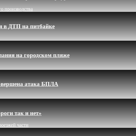
го производства
я в ДТП на питбайке
пания на городском пляже
 совершена атака БПЛА
роги так и нет»
роезжей части