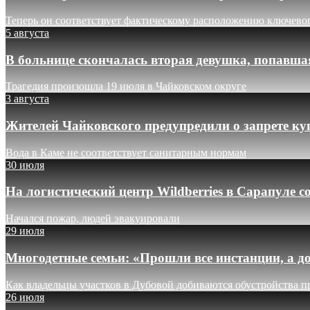
Теперь он соответствует фактическому расположению ключево
5 августа
В больнице скончалась вторая девушка, попавша
Трагедия произошла 19 июля в Чайковском округе
3 августа
Жителей Чайковского предупредили о запрете ку
Вода в Каме не соответствует санитарным нормам
30 июля
На логистический центр Wildberries в Сарапуле
Начался пожар, людей эвакуировали
29 июля
Многодетные семьи: «Прошли все инстанции, а до
Как владельцы участков в Дубовой добиваются обустройства п
26 июля