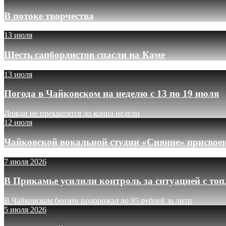
В потоке творчества
13 июля
Шесть сапбордистов спасли на Каме
13 июля
Погода в Чайковском на неделю с 13 по 19 июля
Дожди не прекратятся до конца недели
12 июля
Чайковской вокальной студии «Сияние» присвое
7 июля 2026
В Прикамье усилили контроль за ситуацией с то
В Чайковском бензин подорожал до 95 рублей за литр
5 июля 2026