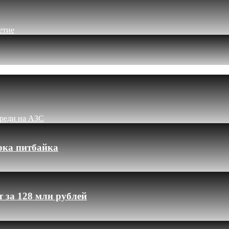
етие
ереди на АЗС
рка питбайка
 за 128 млн рублей