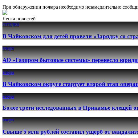
При обнаружении пожара необходимо незамедлительно сообщить
Лента новостей
сегодня
В Чайковском для детей провели «Зарядку со ст
вчера
АО «Газпром бытовые системы» перенесло юридич
вчера
В Чайковском округе стартует второй этап опер
вчера
Более трети исследованных в Прикамье клещей о
вчера
Свыше 5 млн рублей составил ущерб от вандализ