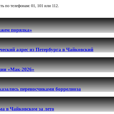
 по телефонам: 01, 101 или 112.
ражем порядка»
еский адрес из Петербурга в Чайковский
ации «Мак-2026»
казались переносчиками боррелиоза
ма в Чайковском за лето