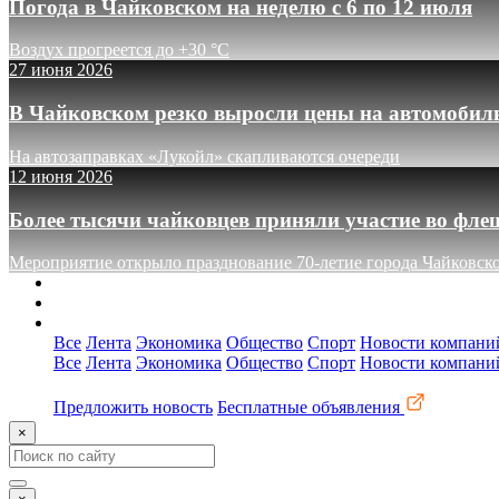
Погода в Чайковском на неделю с 6 по 12 июля
Воздух прогреется до +30 °C
27 июня 2026
В Чайковском резко выросли цены на автомобил
На автозаправках «Лукойл» скапливаются очереди
12 июня 2026
Более тысячи чайковцев приняли участие во фле
Мероприятие открыло празднование 70-летие города Чайковск
О сайте
Реклама
Контакты
Все
Лента
Экономика
Общество
Спорт
Новости компани
Все
Лента
Экономика
Общество
Спорт
Новости компани
Предложить новость
Бесплатные объявления
×