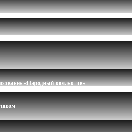
но звание «Народный коллектив»
пливом